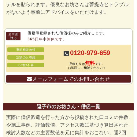
テルを貼られます。優良なお坊さんは菩提寺とトラブル
がないよう事前にアドバイスをいただけます。
僧籍簿登録された僧侶様のみご紹介します。
全宗派
対応
365日年中無休です。
事前相談無料
0120-979-659
定額のお布施
無料
見積もりは
です。
心付け不要
お気軽にご相談ください！
メールフォームでのお問い合わせ
逗子市のお坊さん・僧侶一覧
実際に僧侶派遣を行った方から投稿された口コミの件数
や施工事例、評価数値、アクセス数に基づき算出された
検討人数などの主要数値を元に集計をおこない、週2回