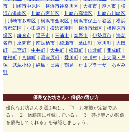
市
｜
川崎市中原区
｜
横浜市神奈川区
｜
大和市
｜
厚木市
｜
横
浜市港南区
｜
川崎市宮前区
｜
川崎市高津区
｜
川崎市川崎区
｜
川崎市多摩区
｜
横浜市金沢区
｜
横浜市保土ケ谷区
｜
横浜
市都筑区
｜
小田原市
｜
横浜市南区
｜
横浜市緑区
｜
相模原市
緑区
｜
鎌倉市
｜
逗子市
｜
三浦市
｜
秦野市
｜
伊勢原市
｜
海老
名市
｜
座間市
｜
南足柄市
｜
綾瀬市
｜
葉山町
｜
寒川町
｜
大磯
町
｜
二宮町
｜
中井町
｜
大井町
｜
松田町
｜
山北町
｜
開成町
｜
箱根町
｜
真鶴町
｜
湯河原町
｜
愛川町
｜
清川村
｜
上大岡・戸
塚
｜
武蔵小杉
｜
綱島・日吉
｜
鶴見
｜
たまプラーザ・あざみ
野
優良なお坊さん・僧侶の選び方
優良なお坊さんを選ぶ時は、「1，お布施が定額であ
る」「2，僧籍簿に登録している」「3，菩提寺との関係
を優先してくれる」を確認しましょう。