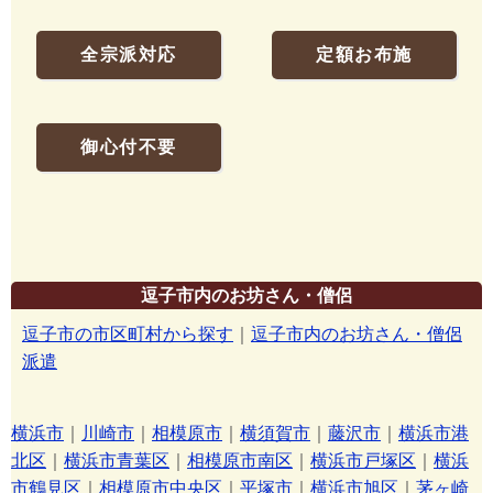
全宗派対応
定額お布施
御心付不要
逗子市内のお坊さん・僧侶
逗子市の市区町村から探す
｜
逗子市内のお坊さん・僧侶
派遣
横浜市
｜
川崎市
｜
相模原市
｜
横須賀市
｜
藤沢市
｜
横浜市港
北区
｜
横浜市青葉区
｜
相模原市南区
｜
横浜市戸塚区
｜
横浜
市鶴見区
｜
相模原市中央区
｜
平塚市
｜
横浜市旭区
｜
茅ヶ崎