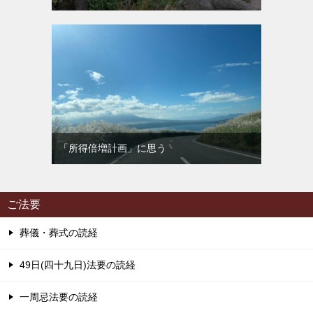
「所得倍増計画」に思う
ご法要
葬儀・葬式の読経
49日(四十九日)法要の読経
一周忌法要の読経