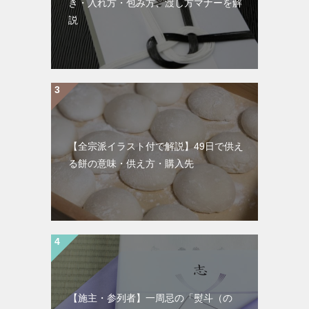
き・入れ方・包み方、渡し方マナーを解
説
【全宗派イラスト付で解説】49日で供え
る餅の意味・供え方・購入先
【施主・参列者】一周忌の「熨斗（の