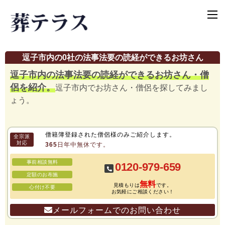
逗子市内の0社の法事法要の読経ができるお坊さん
逗子市内の法事法要の読経ができるお坊さん・僧
侶を紹介。
逗子市内でお坊さん・僧侶を探してみまし
ょう。
僧籍簿登録された僧侶様のみご紹介します。
全宗派
対応
365日年中無休です。
事前相談無料
0120-979-659
定額のお布施
無料
見積もりは
です。
心付け不要
お気軽にご相談ください！
メールフォームでのお問い合わせ