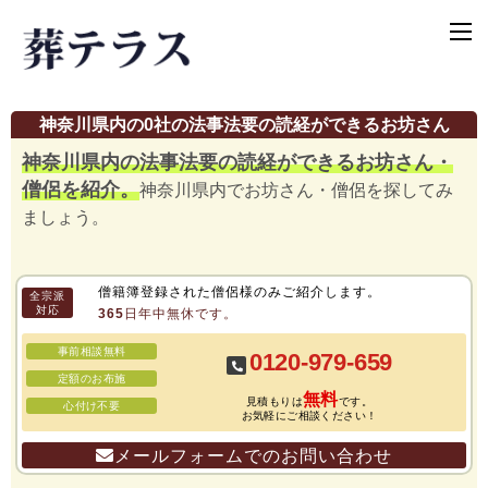
神奈川県内の0社の法事法要の読経ができるお坊さん
神奈川県内の法事法要の読経ができるお坊さん・
僧侶を紹介。
神奈川県内でお坊さん・僧侶を探してみ
ましょう。
僧籍簿登録された僧侶様のみご紹介します。
全宗派
対応
365日年中無休です。
事前相談無料
0120-979-659
定額のお布施
無料
見積もりは
です。
心付け不要
お気軽にご相談ください！
メールフォームでのお問い合わせ