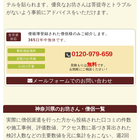
テルを貼られます。優良なお坊さんは菩提寺とトラブル
がないよう事前にアドバイスをいただけます。
僧籍簿登録された僧侶様のみご紹介します。
全宗派
対応
365日年中無休です。
事前相談無料
0120-979-659
定額のお布施
無料
見積もりは
です。
心付け不要
お気軽にご相談ください！
メールフォームでのお問い合わせ
神奈川県のお坊さん・僧侶一覧
実際に僧侶派遣を行った方から投稿された口コミの件数
や施工事例、評価数値、アクセス数に基づき算出された
検討人数などの主要数値を元に集計をおこない、週2回