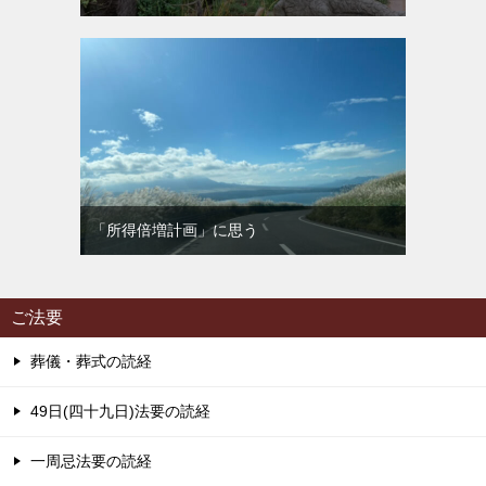
「所得倍増計画」に思う
ご法要
葬儀・葬式の読経
49日(四十九日)法要の読経
一周忌法要の読経