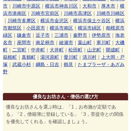
市
｜
川崎市中原区
｜
横浜市神奈川区
｜
大和市
｜
厚木市
｜
横
浜市港南区
｜
川崎市宮前区
｜
川崎市高津区
｜
川崎市川崎区
｜
川崎市多摩区
｜
横浜市金沢区
｜
横浜市保土ケ谷区
｜
横浜
市都筑区
｜
小田原市
｜
横浜市南区
｜
横浜市緑区
｜
相模原市
緑区
｜
鎌倉市
｜
逗子市
｜
三浦市
｜
秦野市
｜
伊勢原市
｜
海老
名市
｜
座間市
｜
南足柄市
｜
綾瀬市
｜
葉山町
｜
寒川町
｜
大磯
町
｜
二宮町
｜
中井町
｜
大井町
｜
松田町
｜
山北町
｜
開成町
｜
箱根町
｜
真鶴町
｜
湯河原町
｜
愛川町
｜
清川村
｜
上大岡・戸
塚
｜
武蔵小杉
｜
綱島・日吉
｜
鶴見
｜
たまプラーザ・あざみ
野
優良なお坊さん・僧侶の選び方
優良なお坊さんを選ぶ時は、「1，お布施が定額であ
る」「2，僧籍簿に登録している」「3，菩提寺との関係
を優先してくれる」を確認しましょう。