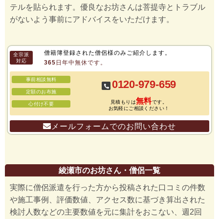
テルを貼られます。優良なお坊さんは菩提寺とトラブル
がないよう事前にアドバイスをいただけます。
僧籍簿登録された僧侶様のみご紹介します。
全宗派
対応
365日年中無休です。
事前相談無料
0120-979-659
定額のお布施
無料
見積もりは
です。
心付け不要
お気軽にご相談ください！
メールフォームでのお問い合わせ
綾瀬市のお坊さん・僧侶一覧
実際に僧侶派遣を行った方から投稿された口コミの件数
や施工事例、評価数値、アクセス数に基づき算出された
検討人数などの主要数値を元に集計をおこない、週2回