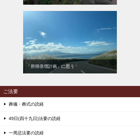
「所得倍増計画」に思う
ご法要
葬儀・葬式の読経
49日(四十九日)法要の読経
一周忌法要の読経