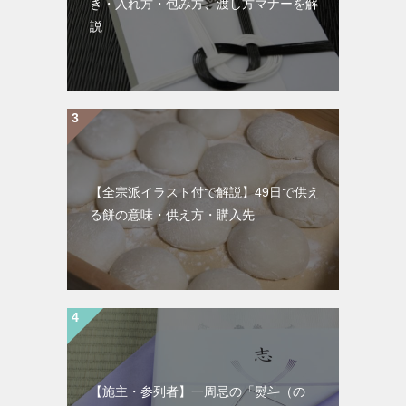
き・入れ方・包み方、渡し方マナーを解
説
【全宗派イラスト付で解説】49日で供え
る餅の意味・供え方・購入先
【施主・参列者】一周忌の「熨斗（の