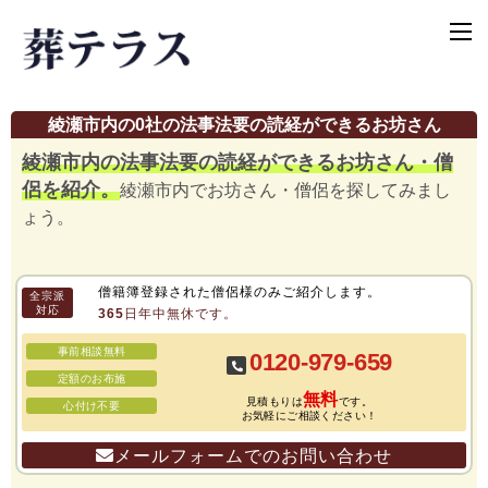
綾瀬市内の0社の法事法要の読経ができるお坊さん
綾瀬市内の法事法要の読経ができるお坊さん・僧
侶を紹介。
綾瀬市内でお坊さん・僧侶を探してみまし
ょう。
僧籍簿登録された僧侶様のみご紹介します。
全宗派
対応
365日年中無休です。
事前相談無料
0120-979-659
定額のお布施
無料
見積もりは
です。
心付け不要
お気軽にご相談ください！
メールフォームでのお問い合わせ