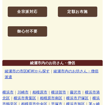
全宗派対応
定額お布施
御心付不要
綾瀬市内のお坊さん・僧侶
綾瀬市の市区町村から探す
｜
綾瀬市内のお坊さん・僧侶
派遣
横浜市
｜
川崎市
｜
相模原市
｜
横須賀市
｜
藤沢市
｜
横浜市港
北区
｜
横浜市青葉区
｜
相模原市南区
｜
横浜市戸塚区
｜
横浜
市鶴見区
｜
相模原市中央区
｜
平塚市
｜
横浜市旭区
｜
茅ヶ崎