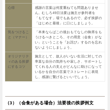
心得
感謝の言葉は何度重ねても問題ありませ
ん。むしろ49日法要は施主が参列者を
「もてなす」場でもあるので、必ず挨拶の
「はじめと最後」に口にしましょう。
気をつけるこ
「本来ならばこの後おもてなしの御席をも
と（マナー）
うけるべきところ、その用意（会食）がな
い」ということを『お詫び』するのを忘れ
ないようにしましょう。
オリジナリテ
施主として、故人がいない生活に対しての
ィのある挨拶
率直な自分の気持ちや寂しさ、サポートし
にするコツ
てくれる人の支えがどんなに助けになって
いるかを自分の言葉でストレートに表現
し、感謝に繋げるといいでしょう。
（3）（会食がある場合）法要後の挨拶例文