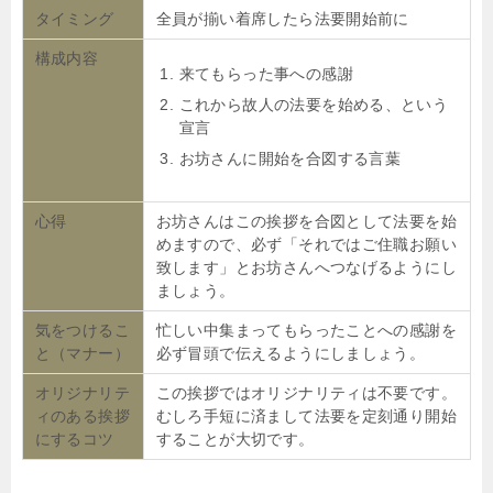
タイミング
全員が揃い着席したら法要開始前に
構成内容
来てもらった事への感謝
これから故人の法要を始める、という
宣言
お坊さんに開始を合図する言葉
心得
お坊さんはこの挨拶を合図として法要を始
めますので、必ず「それではご住職お願い
致します」とお坊さんへつなげるようにし
ましょう。
気をつけるこ
忙しい中集まってもらったことへの感謝を
と（マナー）
必ず冒頭で伝えるようにしましょう。
オリジナリテ
この挨拶ではオリジナリティは不要です。
ィのある挨拶
むしろ手短に済まして法要を定刻通り開始
にするコツ
することが大切です。