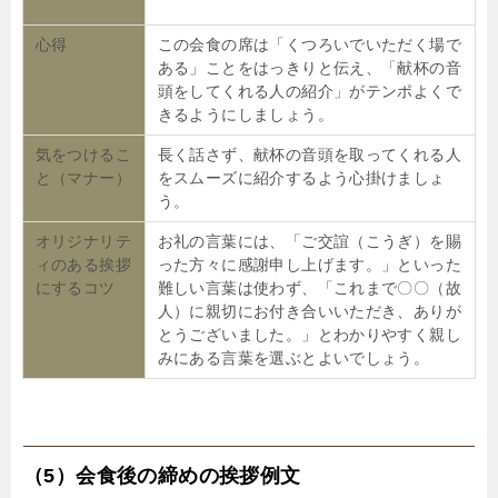
心得
この会食の席は「くつろいでいただく場で
ある」ことをはっきりと伝え、「献杯の音
頭をしてくれる人の紹介」がテンポよくで
きるようにしましょう。
気をつけるこ
長く話さず、献杯の音頭を取ってくれる人
と（マナー）
をスムーズに紹介するよう心掛けましょ
う。
オリジナリテ
お礼の言葉には、「ご交誼（こうぎ）を賜
ィのある挨拶
った方々に感謝申し上げます。」といった
にするコツ
難しい言葉は使わず、「これまで〇〇（故
人）に親切にお付き合いいただき、ありが
とうございました。」とわかりやすく親し
みにある言葉を選ぶとよいでしょう。
（5）会食後の締めの挨拶例文