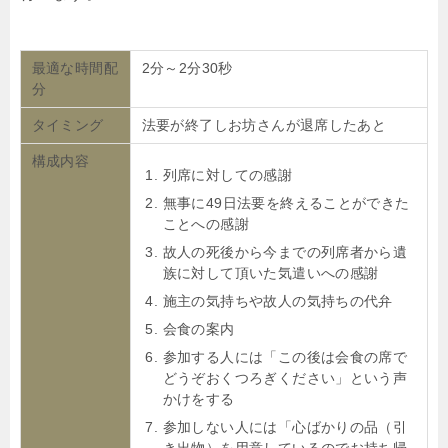
最適な時間配
2分～2分30秒
分
タイミング
法要が終了しお坊さんが退席したあと
構成内容
列席に対しての感謝
無事に49日法要を終えることができた
ことへの感謝
故人の死後から今までの列席者から遺
族に対して頂いた気遣いへの感謝
施主の気持ちや故人の気持ちの代弁
会食の案内
参加する人には「この後は会食の席で
どうぞおくつろぎください」という声
かけをする
参加しない人には「心ばかりの品（引
き出物）を用意しているのでお持ち帰