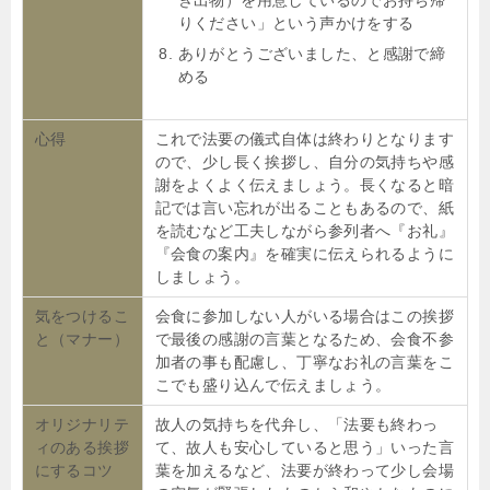
りください」という声かけをする
ありがとうございました、と感謝で締
める
心得
これで法要の儀式自体は終わりとなります
ので、少し長く挨拶し、自分の気持ちや感
謝をよくよく伝えましょう。長くなると暗
記では言い忘れが出ることもあるので、紙
を読むなど工夫しながら参列者へ『お礼』
『会食の案内』を確実に伝えられるように
しましょう。
気をつけるこ
会食に参加しない人がいる場合はこの挨拶
と（マナー）
で最後の感謝の言葉となるため、会食不参
加者の事も配慮し、丁寧なお礼の言葉をこ
こでも盛り込んで伝えましょう。
オリジナリテ
故人の気持ちを代弁し、「法要も終わっ
ィのある挨拶
て、故人も安心していると思う」いった言
にするコツ
葉を加えるなど、法要が終わって少し会場