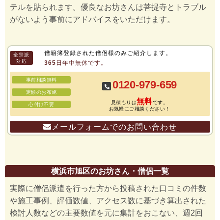
テルを貼られます。優良なお坊さんは菩提寺とトラブル
がないよう事前にアドバイスをいただけます。
僧籍簿登録された僧侶様のみご紹介します。
全宗派
対応
365日年中無休です。
事前相談無料
0120-979-659
定額のお布施
無料
見積もりは
です。
心付け不要
お気軽にご相談ください！
メールフォームでのお問い合わせ
横浜市旭区のお坊さん・僧侶一覧
実際に僧侶派遣を行った方から投稿された口コミの件数
や施工事例、評価数値、アクセス数に基づき算出された
検討人数などの主要数値を元に集計をおこない、週2回