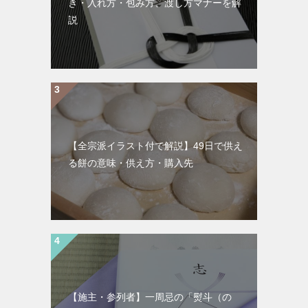
き・入れ方・包み方、渡し方マナーを解
説
【全宗派イラスト付で解説】49日で供え
る餅の意味・供え方・購入先
【施主・参列者】一周忌の「熨斗（の