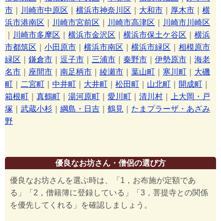
市
｜
川崎市中原区
｜
横浜市神奈川区
｜
大和市
｜
厚木市
｜
横
浜市港南区
｜
川崎市宮前区
｜
川崎市高津区
｜
川崎市川崎区
｜
川崎市多摩区
｜
横浜市金沢区
｜
横浜市保土ケ谷区
｜
横浜
市都筑区
｜
小田原市
｜
横浜市南区
｜
横浜市緑区
｜
相模原市
緑区
｜
鎌倉市
｜
逗子市
｜
三浦市
｜
秦野市
｜
伊勢原市
｜
海老
名市
｜
座間市
｜
南足柄市
｜
綾瀬市
｜
葉山町
｜
寒川町
｜
大磯
町
｜
二宮町
｜
中井町
｜
大井町
｜
松田町
｜
山北町
｜
開成町
｜
箱根町
｜
真鶴町
｜
湯河原町
｜
愛川町
｜
清川村
｜
上大岡・戸
塚
｜
武蔵小杉
｜
綱島・日吉
｜
鶴見
｜
たまプラーザ・あざみ
野
優良なお坊さん・僧侶の選び方
優良なお坊さんを選ぶ時は、「1，お布施が定額であ
る」「2，僧籍簿に登録している」「3，菩提寺との関係
を優先してくれる」を確認しましょう。