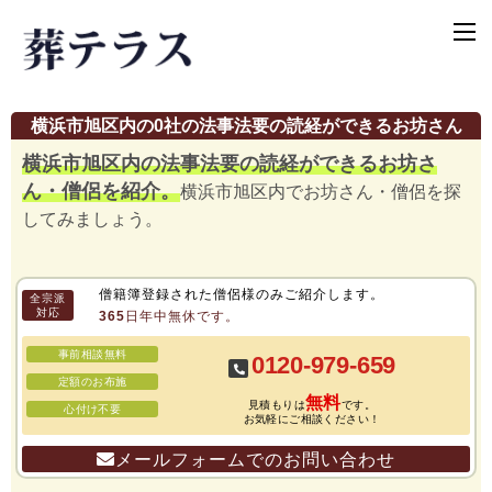
横浜市旭区内の0社の法事法要の読経ができるお坊さん
横浜市旭区内の法事法要の読経ができるお坊さ
ん・僧侶を紹介。
横浜市旭区内でお坊さん・僧侶を探
してみましょう。
僧籍簿登録された僧侶様のみご紹介します。
全宗派
対応
365日年中無休です。
事前相談無料
0120-979-659
定額のお布施
無料
見積もりは
です。
心付け不要
お気軽にご相談ください！
メールフォームでのお問い合わせ