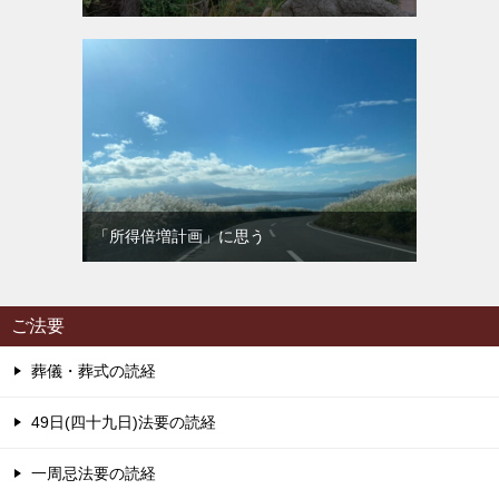
「所得倍増計画」に思う
ご法要
葬儀・葬式の読経
49日(四十九日)法要の読経
一周忌法要の読経