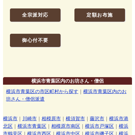
全宗派対応
定額お布施
御心付不要
横浜市青葉区内のお坊さん・僧侶
横浜市青葉区の市区町村から探す
｜
横浜市青葉区内のお
坊さん・僧侶派遣
横浜市
｜
川崎市
｜
相模原市
｜
横須賀市
｜
藤沢市
｜
横浜市港
北区
｜
横浜市青葉区
｜
相模原市南区
｜
横浜市戸塚区
｜
横浜
市鶴見区
｜
横浜市西区
｜
横浜市中区
｜
横浜市磯子区
｜
横浜