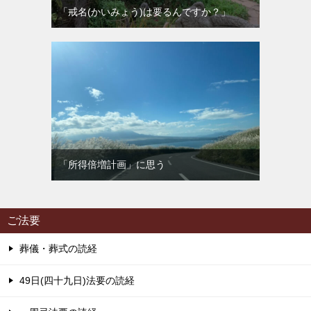
「戒名(かいみょう)は要るんですか？」
「所得倍増計画」に思う
ご法要
葬儀・葬式の読経
49日(四十九日)法要の読経