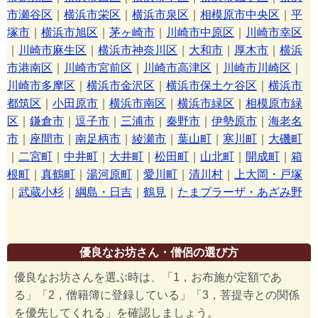
市瀬谷区
｜
横浜市栄区
｜
横浜市泉区
｜
相模原市中央区
｜
平
塚市
｜
横浜市旭区
｜
茅ヶ崎市
｜
川崎市中原区
｜
川崎市幸区
｜
川崎市麻生区
｜
横浜市神奈川区
｜
大和市
｜
厚木市
｜
横浜
市港南区
｜
川崎市宮前区
｜
川崎市高津区
｜
川崎市川崎区
｜
川崎市多摩区
｜
横浜市金沢区
｜
横浜市保土ケ谷区
｜
横浜市
都筑区
｜
小田原市
｜
横浜市南区
｜
横浜市緑区
｜
相模原市緑
区
｜
鎌倉市
｜
逗子市
｜
三浦市
｜
秦野市
｜
伊勢原市
｜
海老名
市
｜
座間市
｜
南足柄市
｜
綾瀬市
｜
葉山町
｜
寒川町
｜
大磯町
｜
二宮町
｜
中井町
｜
大井町
｜
松田町
｜
山北町
｜
開成町
｜
箱
根町
｜
真鶴町
｜
湯河原町
｜
愛川町
｜
清川村
｜
上大岡・戸塚
｜
武蔵小杉
｜
綱島・日吉
｜
鶴見
｜
たまプラーザ・あざみ野
優良なお坊さん・僧侶の選び方
優良なお坊さんを選ぶ時は、「1，お布施が定額であ
る」「2，僧籍簿に登録している」「3，菩提寺との関係
を優先してくれる」を確認しましょう。