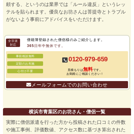
頼する、というのは業界では「ルール違反」というレッ
テルを貼られます。優良なお坊さんは菩提寺とトラブル
がないよう事前にアドバイスをいただけます。
僧籍簿登録された僧侶様のみご紹介します。
全宗派
対応
365日年中無休です。
事前相談無料
0120-979-659
定額のお布施
無料
見積もりは
です。
心付け不要
お気軽にご相談ください！
メールフォームでのお問い合わせ
横浜市青葉区のお坊さん・僧侶一覧
実際に僧侶派遣を行った方から投稿された口コミの件数
や施工事例、評価数値、アクセス数に基づき算出された