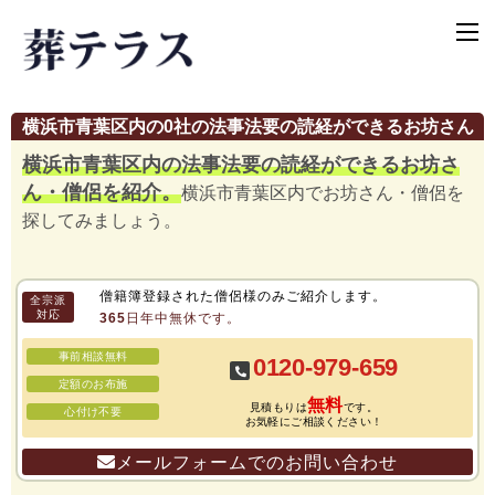
横浜市青葉区内の0社の法事法要の読経ができるお坊さん
横浜市青葉区内の法事法要の読経ができるお坊さ
ん・僧侶を紹介。
横浜市青葉区内でお坊さん・僧侶を
探してみましょう。
僧籍簿登録された僧侶様のみご紹介します。
全宗派
対応
365日年中無休です。
事前相談無料
0120-979-659
定額のお布施
無料
見積もりは
です。
心付け不要
お気軽にご相談ください！
メールフォームでのお問い合わせ