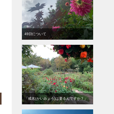
49日について
「戒名(かいみょう)は要るんですか？」