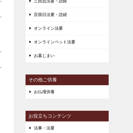
三回忌法要・読経
百箇日法要・読経
オンライン法要
オンラインペット法要
お墓じまい
の
その他ご供養
先
お仏壇供養
お役立ちコンテンツ
す
法事・法要