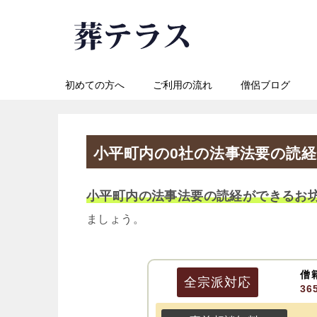
初めての方へ
ご利用の流れ
僧侶ブログ
小平町内の0社の法事法要の読
小平町内の法事法要の読経ができるお
ましょう。
僧
全宗派
対応
3