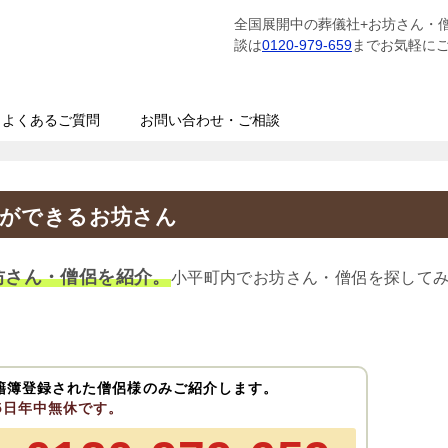
全国展開中の葬儀社+お坊さん・
談は
0120-979-659
までお気軽に
よくあるご質問
お問い合わせ・ご相談
経ができるお坊さん
坊さん・僧侶を紹介。
小平町内でお坊さん・僧侶を探して
籍簿登録された僧侶様のみご紹介します。
65日年中無休です。