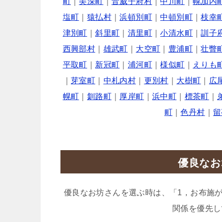
町
｜
美深町
｜
音威子府村
｜
中川町
｜
幌加内
塩町
｜
猿払村
｜
浜頓別町
｜
中頓別町
｜
枝幸
津別町
｜
斜里町
｜
清里町
｜
小清水町
｜
訓子
西興部村
｜
雄武町
｜
大空町
｜
豊浦町
｜
壮瞥
平取町
｜
新冠町
｜
浦河町
｜
様似町
｜
えりも
｜
芽室町
｜
中札内村
｜
更別村
｜
大樹町
｜
広
幌町
｜
釧路町
｜
厚岸町
｜
浜中町
｜
標茶町
｜
町
｜
色丹村
｜
留
優良なお
優良なお坊さんを選ぶ時は、「1，お布施
関係を優先し