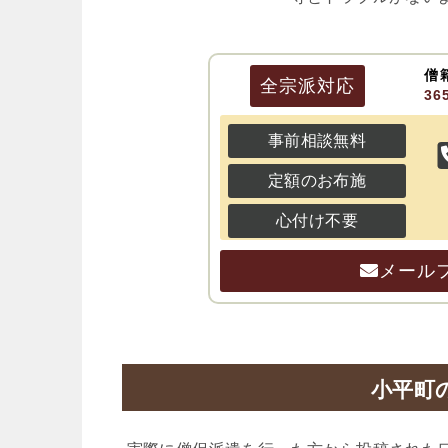
僧
全宗派
対応
3
事前相談無料
定額のお布施
心付け不要
メール
小平町