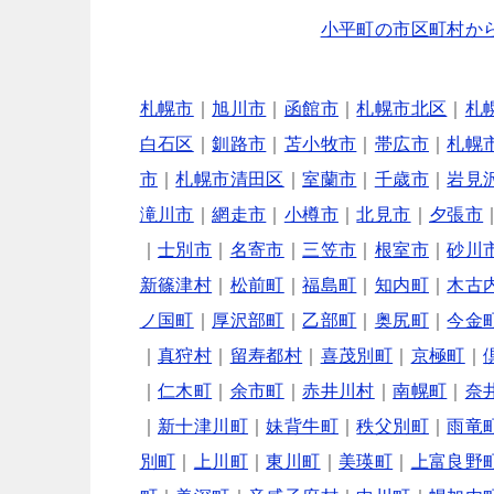
小平町の市区町村か
札幌市
｜
旭川市
｜
函館市
｜
札幌市北区
｜
札
白石区
｜
釧路市
｜
苫小牧市
｜
帯広市
｜
札幌
市
｜
札幌市清田区
｜
室蘭市
｜
千歳市
｜
岩見
滝川市
｜
網走市
｜
小樽市
｜
北見市
｜
夕張市
｜
士別市
｜
名寄市
｜
三笠市
｜
根室市
｜
砂川
新篠津村
｜
松前町
｜
福島町
｜
知内町
｜
木古
ノ国町
｜
厚沢部町
｜
乙部町
｜
奥尻町
｜
今金
｜
真狩村
｜
留寿都村
｜
喜茂別町
｜
京極町
｜
｜
仁木町
｜
余市町
｜
赤井川村
｜
南幌町
｜
奈
｜
新十津川町
｜
妹背牛町
｜
秩父別町
｜
雨竜
別町
｜
上川町
｜
東川町
｜
美瑛町
｜
上富良野