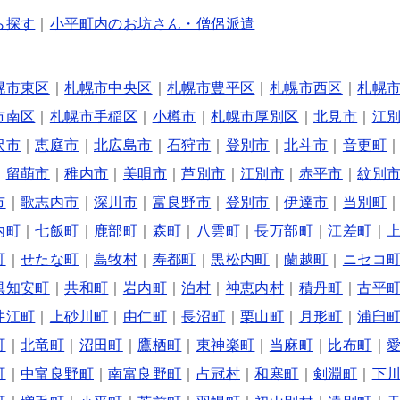
ら探す
｜
小平町内のお坊さん・僧侶派遣
幌市東区
｜
札幌市中央区
｜
札幌市豊平区
｜
札幌市西区
｜
札幌
市南区
｜
札幌市手稲区
｜
小樽市
｜
札幌市厚別区
｜
北見市
｜
江
沢市
｜
恵庭市
｜
北広島市
｜
石狩市
｜
登別市
｜
北斗市
｜
音更町
｜
留萌市
｜
稚内市
｜
美唄市
｜
芦別市
｜
江別市
｜
赤平市
｜
紋別
市
｜
歌志内市
｜
深川市
｜
富良野市
｜
登別市
｜
伊達市
｜
当別町
内町
｜
七飯町
｜
鹿部町
｜
森町
｜
八雲町
｜
長万部町
｜
江差町
｜
町
｜
せたな町
｜
島牧村
｜
寿都町
｜
黒松内町
｜
蘭越町
｜
ニセコ
倶知安町
｜
共和町
｜
岩内町
｜
泊村
｜
神恵内村
｜
積丹町
｜
古平
井江町
｜
上砂川町
｜
由仁町
｜
長沼町
｜
栗山町
｜
月形町
｜
浦臼
町
｜
北竜町
｜
沼田町
｜
鷹栖町
｜
東神楽町
｜
当麻町
｜
比布町
｜
町
｜
中富良野町
｜
南富良野町
｜
占冠村
｜
和寒町
｜
剣淵町
｜
下