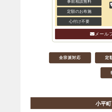
事前相談無料
定額のお布施
心付け不要
メール
全宗派対応
定
小平町