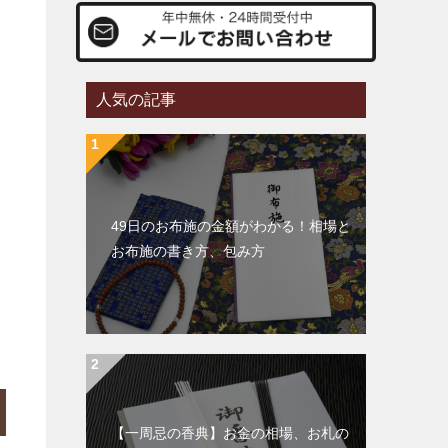
人気の記事
49日のお布施の金額がわかる！相場と
お布施の書き方、包み方
【一周忌の香典】お金の相場、お札の