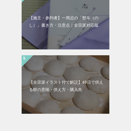
【施主・参列者】一周忌の「熨斗（の
し）」書き方・注意点｜全宗派対応版
【全宗派イラスト付で解説】49日で供え
る餅の意味・供え方・購入先