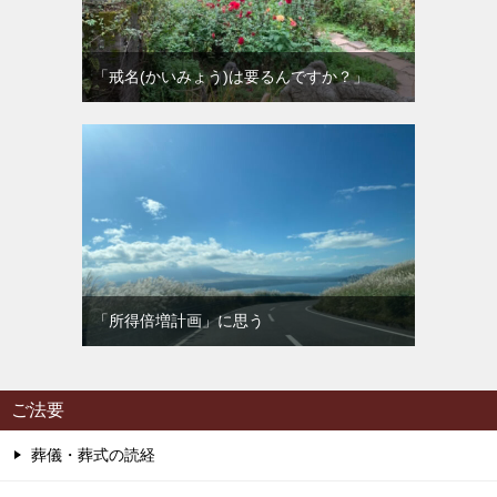
「戒名(かいみょう)は要るんですか？」
「所得倍増計画」に思う
ご法要
葬儀・葬式の読経