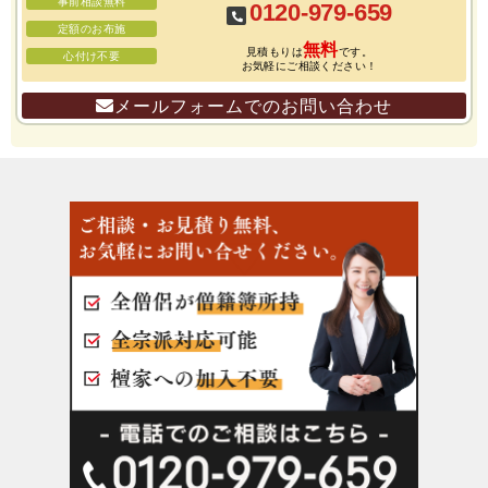
事前相談無料
0120-979-659
定額のお布施
無料
見積もりは
です。
心付け不要
お気軽にご相談ください！
メールフォームでのお問い合わせ