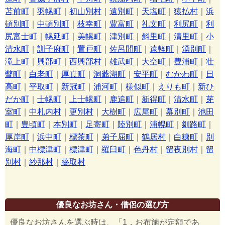
苫前町
｜
羽幌町
｜
初山別村
｜
遠別町
｜
天塩町
｜
猿払村
｜
浜
頓別町
｜
中頓別町
｜
枝幸町
｜
豊富町
｜
礼文町
｜
利尻町
｜
利
尻富士町
｜
幌延町
｜
美幌町
｜
津別町
｜
斜里町
｜
清里町
｜
小
清水町
｜
訓子府町
｜
置戸町
｜
佐呂間町
｜
遠軽町
｜
湧別町
｜
滝上町
｜
興部町
｜
西興部村
｜
雄武町
｜
大空町
｜
豊浦町
｜
壮
瞥町
｜
白老町
｜
厚真町
｜
洞爺湖町
｜
安平町
｜
むかわ町
｜
日
高町
｜
平取町
｜
新冠町
｜
浦河町
｜
様似町
｜
えりも町
｜
新ひ
だか町
｜
士幌町
｜
上士幌町
｜
鹿追町
｜
新得町
｜
清水町
｜
芽
室町
｜
中札内村
｜
更別村
｜
大樹町
｜
広尾町
｜
幕別町
｜
池田
町
｜
豊頃町
｜
本別町
｜
足寄町
｜
陸別町
｜
浦幌町
｜
釧路町
｜
厚岸町
｜
浜中町
｜
標茶町
｜
弟子屈町
｜
鶴居村
｜
白糠町
｜
別
海町
｜
中標津町
｜
標津町
｜
羅臼町
｜
色丹村
｜
留夜別村
｜
留
別村
｜
紗那村
｜
蘂取村
優良なお坊さん・僧侶の選び方
優良なお坊さんを選ぶ時は、「1，お布施が定額であ