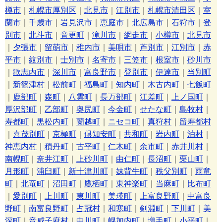
樽市
｜
札幌市厚別区
｜
北見市
｜
江別市
｜
札幌市清田区
｜
室
蘭市
｜
千歳市
｜
岩見沢市
｜
恵庭市
｜
北広島市
｜
石狩市
｜
登
別市
｜
北斗市
｜
音更町
｜
滝川市
｜
網走市
｜
小樽市
｜
北見市
｜
夕張市
｜
留萌市
｜
稚内市
｜
美唄市
｜
芦別市
｜
江別市
｜
赤
平市
｜
紋別市
｜
士別市
｜
名寄市
｜
三笠市
｜
根室市
｜
砂川市
｜
歌志内市
｜
深川市
｜
富良野市
｜
登別市
｜
伊達市
｜
当別町
｜
新篠津村
｜
松前町
｜
福島町
｜
知内町
｜
木古内町
｜
七飯町
｜
鹿部町
｜
森町
｜
八雲町
｜
長万部町
｜
江差町
｜
上ノ国町
｜
厚沢部町
｜
乙部町
｜
奥尻町
｜
今金町
｜
せたな町
｜
島牧村
｜
寿都町
｜
黒松内町
｜
蘭越町
｜
ニセコ町
｜
真狩村
｜
留寿都村
｜
喜茂別町
｜
京極町
｜
倶知安町
｜
共和町
｜
岩内町
｜
泊村
｜
神恵内村
｜
積丹町
｜
古平町
｜
仁木町
｜
余市町
｜
赤井川村
｜
南幌町
｜
奈井江町
｜
上砂川町
｜
由仁町
｜
長沼町
｜
栗山町
｜
月形町
｜
浦臼町
｜
新十津川町
｜
妹背牛町
｜
秩父別町
｜
雨竜
町
｜
北竜町
｜
沼田町
｜
鷹栖町
｜
東神楽町
｜
当麻町
｜
比布町
｜
愛別町
｜
上川町
｜
東川町
｜
美瑛町
｜
上富良野町
｜
中富良
野町
｜
南富良野町
｜
占冠村
｜
和寒町
｜
剣淵町
｜
下川町
｜
美
深町
｜
音威子府村
｜
中川町
｜
幌加内町
｜
増毛町
｜
小平町
｜