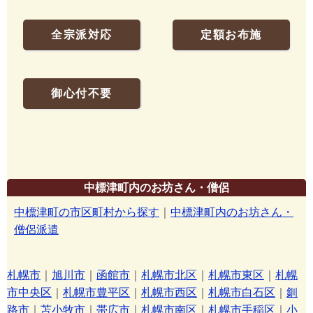
全宗派対応
定額お布施
御心付不要
中標津町内のお坊さん・僧侶
中標津町の市区町村から探す
｜
中標津町内のお坊さん・
僧侶派遣
札幌市
｜
旭川市
｜
函館市
｜
札幌市北区
｜
札幌市東区
｜
札幌
市中央区
｜
札幌市豊平区
｜
札幌市西区
｜
札幌市白石区
｜
釧
路市
｜
苫小牧市
｜
帯広市
｜
札幌市南区
｜
札幌市手稲区
｜
小