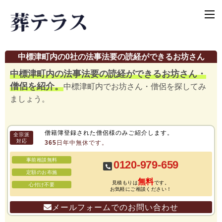
中標津町内の0社の法事法要の読経ができるお坊さん
中標津町内の法事法要の読経ができるお坊さん・
僧侶を紹介。
中標津町内でお坊さん・僧侶を探してみ
ましょう。
僧籍簿登録された僧侶様のみご紹介します。
全宗派
対応
365日年中無休です。
事前相談無料
0120-979-659
定額のお布施
無料
見積もりは
です。
心付け不要
お気軽にご相談ください！
メールフォームでのお問い合わせ