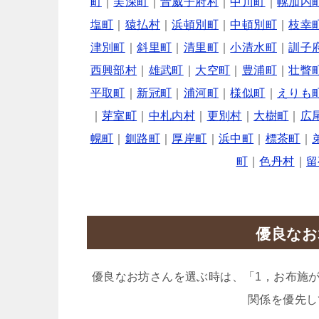
町
｜
美深町
｜
音威子府村
｜
中川町
｜
幌加内
塩町
｜
猿払村
｜
浜頓別町
｜
中頓別町
｜
枝幸
津別町
｜
斜里町
｜
清里町
｜
小清水町
｜
訓子
西興部村
｜
雄武町
｜
大空町
｜
豊浦町
｜
壮瞥
平取町
｜
新冠町
｜
浦河町
｜
様似町
｜
えりも
｜
芽室町
｜
中札内村
｜
更別村
｜
大樹町
｜
広
幌町
｜
釧路町
｜
厚岸町
｜
浜中町
｜
標茶町
｜
町
｜
色丹村
｜
留
優良なお
優良なお坊さんを選ぶ時は、「1，お布施
関係を優先し