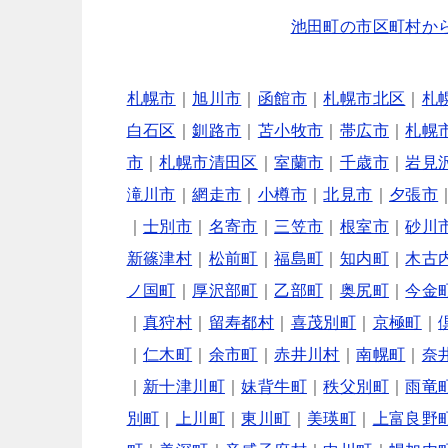
池田町の市区町村か
札幌市
｜
旭川市
｜
函館市
｜
札幌市北区
｜
札
白石区
｜
釧路市
｜
苫小牧市
｜
帯広市
｜
札幌
市
｜
札幌市清田区
｜
室蘭市
｜
千歳市
｜
岩見
滝川市
｜
網走市
｜
小樽市
｜
北見市
｜
夕張市
｜
士別市
｜
名寄市
｜
三笠市
｜
根室市
｜
砂川
新篠津村
｜
松前町
｜
福島町
｜
知内町
｜
木古
ノ国町
｜
厚沢部町
｜
乙部町
｜
奥尻町
｜
今金
｜
真狩村
｜
留寿都村
｜
喜茂別町
｜
京極町
｜
｜
仁木町
｜
余市町
｜
赤井川村
｜
南幌町
｜
奈
｜
新十津川町
｜
妹背牛町
｜
秩父別町
｜
雨竜
別町
｜
上川町
｜
東川町
｜
美瑛町
｜
上富良野