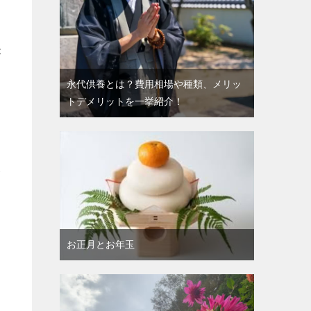
が
永代供養とは？費用相場や種類、メリッ
トデメリットを一挙紹介！
い
お正月とお年玉
さ
提