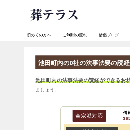
初めての方へ
ご利用の流れ
僧侶ブログ
池田町内の0社の法事法要の読
池田町内の法事法要の読経ができるお
ましょう。
僧
全宗派
対応
3