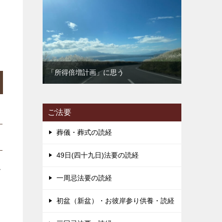
出
「所得倍増計画」に思う
ご法要
葬儀・葬式の読経
49日(四十九日)法要の読経
で
一周忌法要の読経
初盆（新盆）・お彼岸参り供養・読経