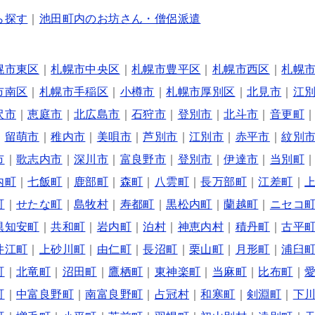
ら探す
｜
池田町内のお坊さん・僧侶派遣
幌市東区
｜
札幌市中央区
｜
札幌市豊平区
｜
札幌市西区
｜
札幌
市南区
｜
札幌市手稲区
｜
小樽市
｜
札幌市厚別区
｜
北見市
｜
江
沢市
｜
恵庭市
｜
北広島市
｜
石狩市
｜
登別市
｜
北斗市
｜
音更町
｜
留萌市
｜
稚内市
｜
美唄市
｜
芦別市
｜
江別市
｜
赤平市
｜
紋別
市
｜
歌志内市
｜
深川市
｜
富良野市
｜
登別市
｜
伊達市
｜
当別町
内町
｜
七飯町
｜
鹿部町
｜
森町
｜
八雲町
｜
長万部町
｜
江差町
｜
町
｜
せたな町
｜
島牧村
｜
寿都町
｜
黒松内町
｜
蘭越町
｜
ニセコ
倶知安町
｜
共和町
｜
岩内町
｜
泊村
｜
神恵内村
｜
積丹町
｜
古平
井江町
｜
上砂川町
｜
由仁町
｜
長沼町
｜
栗山町
｜
月形町
｜
浦臼
町
｜
北竜町
｜
沼田町
｜
鷹栖町
｜
東神楽町
｜
当麻町
｜
比布町
｜
町
｜
中富良野町
｜
南富良野町
｜
占冠村
｜
和寒町
｜
剣淵町
｜
下