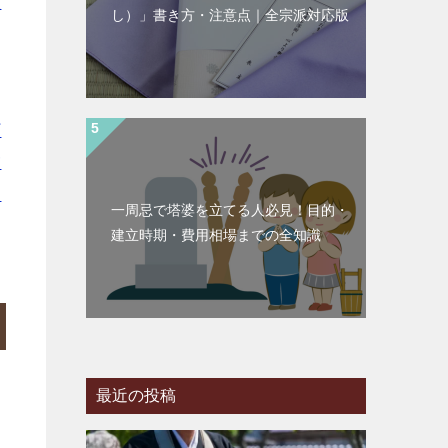
天
し）」書き方・注意点｜全宗派対応版
｜
｜
｜
町
浦
臼
一周忌で塔婆を立てる人必見！目的・
建立時期・費用相場までの全知識
最近の投稿