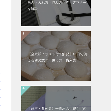
向き・入れ方・包み方、渡し方マナー
を解説
市
別
｜
市
【全宗派イラスト付で解説】49日で供
｜
える餅の意味・供え方・購入先
上
町
町
町
愛
川
【施主・参列者】一周忌の「熨斗（の