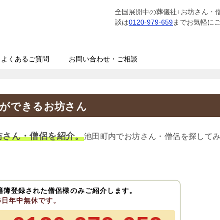
全国展開中の葬儀社+お坊さん・
談は
0120-979-659
までお気軽に
よくあるご質問
お問い合わせ・ご相談
経ができるお坊さん
坊さん・僧侶を紹介。
池田町内でお坊さん・僧侶を探して
籍簿登録された僧侶様のみご紹介します。
65日年中無休です。