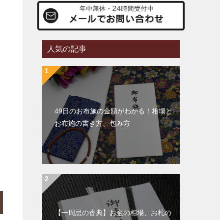
人気の記事
49日のお布施の金額がわかる！相場と
お布施の書き方、包み方
【一周忌の香典】お金の相場、お札の