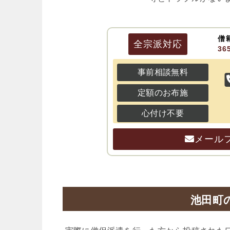
僧
全宗派
対応
3
事前相談無料
定額のお布施
心付け不要
メール
池田町