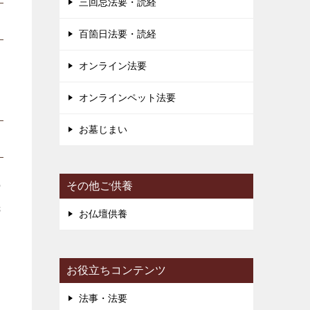
三回忌法要・読経
百箇日法要・読経
オンライン法要
オンラインペット法要
お墓じまい
の
その他ご供養
先
お仏壇供養
お役立ちコンテンツ
す
法事・法要