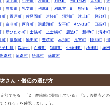
町
｜
増毛町
｜
小平町
｜
苫前町
｜
羽幌町
｜
初山別村
｜
遠別町
｜
町
｜
豊富町
｜
礼文町
｜
利尻町
｜
利尻富士町
｜
幌延町
｜
美幌町
府町
｜
置戸町
｜
佐呂間町
｜
遠軽町
｜
湧別町
｜
滝上町
｜
興部町
町
｜
白老町
｜
厚真町
｜
洞爺湖町
｜
安平町
｜
むかわ町
｜
日高町
町
｜
新ひだか町
｜
士幌町
｜
上士幌町
｜
鹿追町
｜
新得町
｜
清水
尾町
｜
幕別町
｜
池田町
｜
豊頃町
｜
本別町
｜
足寄町
｜
陸別町
｜
弟子屈町
｜
鶴居村
｜
白糠町
｜
別海町
｜
中標津町
｜
標津町
｜
羅
夜別村
｜
留別村
｜
紗那村
｜
蘂取村
坊さん・僧侶の選び方
が定額である」「2，僧籍簿に登録している」「3，菩提寺との
てくれる」を確認しましょう。