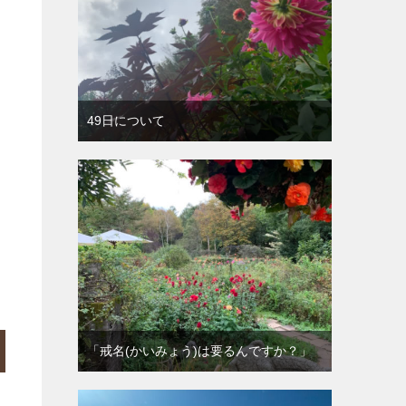
49日について
「戒名(かいみょう)は要るんですか？」