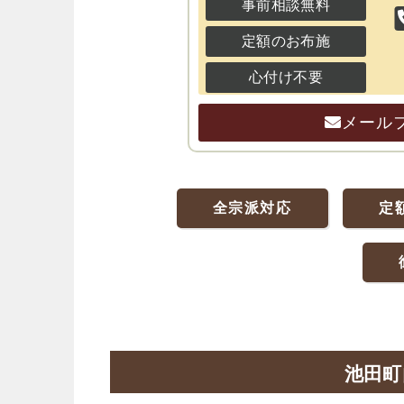
事前相談無料
定額のお布施
心付け不要
メール
全宗派対応
定
池田町