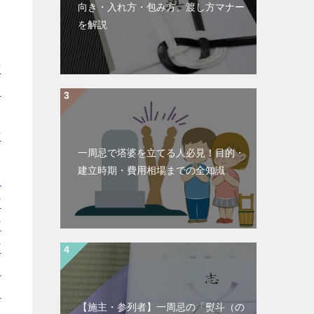
向き・入れ方・包み方、渡し方マナー
を解説
市
別
｜
市
一周忌で塔婆を立てる人必見！目的・
｜
建立時期・費用相場までの全知識
上
町
町
町
愛
川
【施主・参列者】一周忌の「熨斗（の