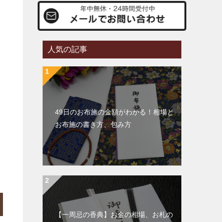
人気の記事
49日のお布施の金額がわかる！相場と
お布施の書き方、包み方
【一周忌の香典】お金の相場、お札の