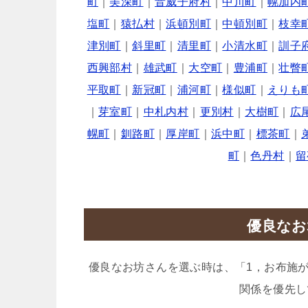
町
｜
美深町
｜
音威子府村
｜
中川町
｜
幌加内
塩町
｜
猿払村
｜
浜頓別町
｜
中頓別町
｜
枝幸
津別町
｜
斜里町
｜
清里町
｜
小清水町
｜
訓子
西興部村
｜
雄武町
｜
大空町
｜
豊浦町
｜
壮瞥
平取町
｜
新冠町
｜
浦河町
｜
様似町
｜
えりも
｜
芽室町
｜
中札内村
｜
更別村
｜
大樹町
｜
広
幌町
｜
釧路町
｜
厚岸町
｜
浜中町
｜
標茶町
｜
町
｜
色丹村
｜
留
優良なお
優良なお坊さんを選ぶ時は、「1，お布施
関係を優先し