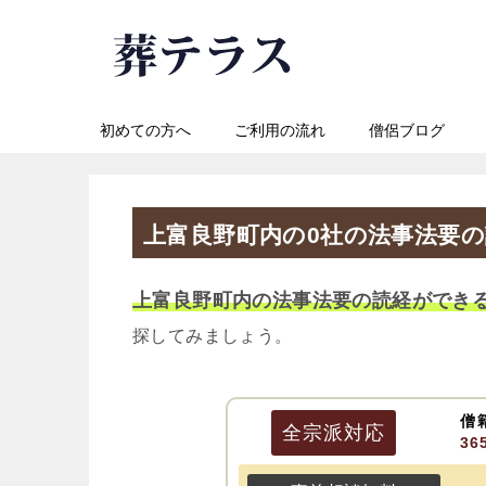
初めての方へ
ご利用の流れ
僧侶ブログ
上富良野町内の0社の法事法要
上富良野町内の法事法要の読経ができ
探してみましょう。
僧
全宗派
対応
3