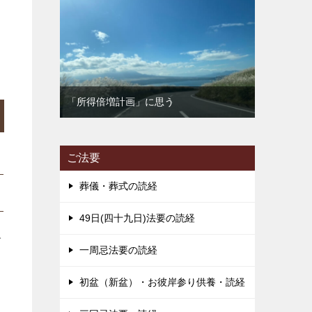
出
「所得倍増計画」に思う
ご法要
葬儀・葬式の読経
49日(四十九日)法要の読経
で
一周忌法要の読経
初盆（新盆）・お彼岸参り供養・読経