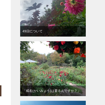
49日について
「戒名(かいみょう)は要るんですか？」