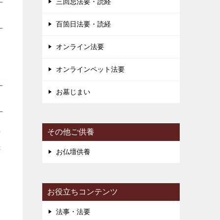
三回忌法要・読経
百箇日法要・読経
オンライン法要
オンラインペット法要
お墓じまい
の
その他ご供養
先
お仏壇供養
お役立ちコンテンツ
す
法事・法要