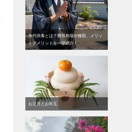
が
永代供養とは？費用相場や種類、メリッ
トデメリットを一挙紹介！
い
お正月とお年玉
さ
提