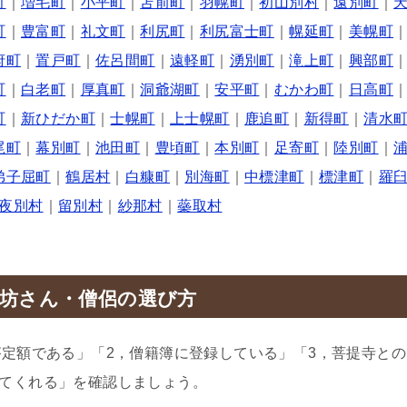
町
｜
増毛町
｜
小平町
｜
苫前町
｜
羽幌町
｜
初山別村
｜
遠別町
｜
町
｜
豊富町
｜
礼文町
｜
利尻町
｜
利尻富士町
｜
幌延町
｜
美幌町
府町
｜
置戸町
｜
佐呂間町
｜
遠軽町
｜
湧別町
｜
滝上町
｜
興部町
町
｜
白老町
｜
厚真町
｜
洞爺湖町
｜
安平町
｜
むかわ町
｜
日高町
町
｜
新ひだか町
｜
士幌町
｜
上士幌町
｜
鹿追町
｜
新得町
｜
清水
尾町
｜
幕別町
｜
池田町
｜
豊頃町
｜
本別町
｜
足寄町
｜
陸別町
｜
弟子屈町
｜
鶴居村
｜
白糠町
｜
別海町
｜
中標津町
｜
標津町
｜
羅
夜別村
｜
留別村
｜
紗那村
｜
蘂取村
坊さん・僧侶の選び方
が定額である」「2，僧籍簿に登録している」「3，菩提寺との
てくれる」を確認しましょう。