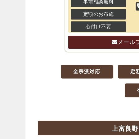
事前相談無料
定額のお布施
心付け不要
メール
全宗派対応
定
上富良野