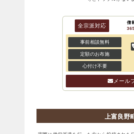
僧
全宗派
対応
3
事前相談無料
定額のお布施
心付け不要
メール
上富良野