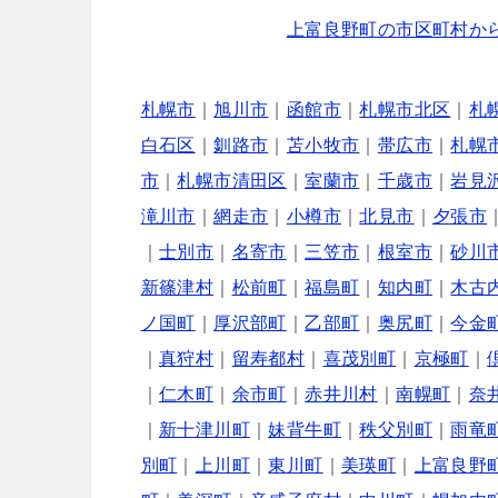
上富良野町の市区町村か
札幌市
｜
旭川市
｜
函館市
｜
札幌市北区
｜
札
白石区
｜
釧路市
｜
苫小牧市
｜
帯広市
｜
札幌
市
｜
札幌市清田区
｜
室蘭市
｜
千歳市
｜
岩見
滝川市
｜
網走市
｜
小樽市
｜
北見市
｜
夕張市
｜
士別市
｜
名寄市
｜
三笠市
｜
根室市
｜
砂川
新篠津村
｜
松前町
｜
福島町
｜
知内町
｜
木古
ノ国町
｜
厚沢部町
｜
乙部町
｜
奥尻町
｜
今金
｜
真狩村
｜
留寿都村
｜
喜茂別町
｜
京極町
｜
｜
仁木町
｜
余市町
｜
赤井川村
｜
南幌町
｜
奈
｜
新十津川町
｜
妹背牛町
｜
秩父別町
｜
雨竜
別町
｜
上川町
｜
東川町
｜
美瑛町
｜
上富良野