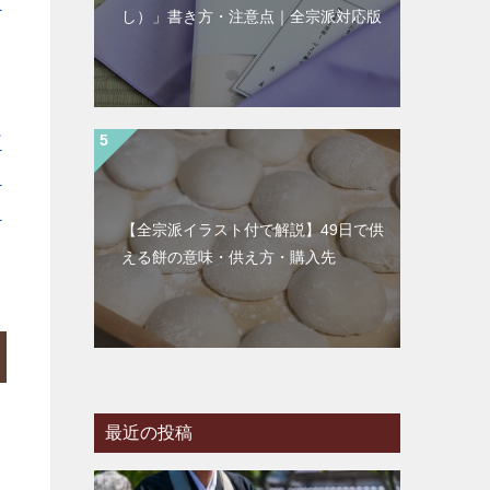
天
し）」書き方・注意点｜全宗派対応版
｜
｜
｜
町
浦
臼
【全宗派イラスト付で解説】49日で供
える餅の意味・供え方・購入先
最近の投稿