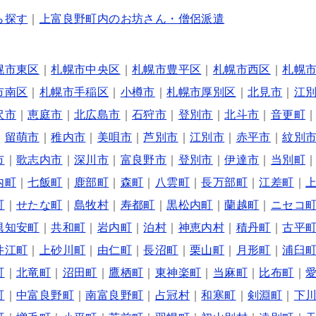
ら探す
｜
上富良野町内のお坊さん・僧侶派遣
幌市東区
｜
札幌市中央区
｜
札幌市豊平区
｜
札幌市西区
｜
札幌
市南区
｜
札幌市手稲区
｜
小樽市
｜
札幌市厚別区
｜
北見市
｜
江
沢市
｜
恵庭市
｜
北広島市
｜
石狩市
｜
登別市
｜
北斗市
｜
音更町
｜
留萌市
｜
稚内市
｜
美唄市
｜
芦別市
｜
江別市
｜
赤平市
｜
紋別
市
｜
歌志内市
｜
深川市
｜
富良野市
｜
登別市
｜
伊達市
｜
当別町
内町
｜
七飯町
｜
鹿部町
｜
森町
｜
八雲町
｜
長万部町
｜
江差町
｜
町
｜
せたな町
｜
島牧村
｜
寿都町
｜
黒松内町
｜
蘭越町
｜
ニセコ
倶知安町
｜
共和町
｜
岩内町
｜
泊村
｜
神恵内村
｜
積丹町
｜
古平
井江町
｜
上砂川町
｜
由仁町
｜
長沼町
｜
栗山町
｜
月形町
｜
浦臼
町
｜
北竜町
｜
沼田町
｜
鷹栖町
｜
東神楽町
｜
当麻町
｜
比布町
｜
町
｜
中富良野町
｜
南富良野町
｜
占冠村
｜
和寒町
｜
剣淵町
｜
下