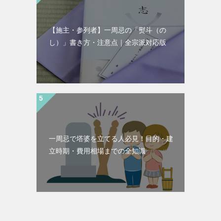
【施主・参列者】一周忌の「熨斗（の
し）」書き方・注意点｜全宗派対応版
一周忌で塔婆を立てる人必見！目的・建
立時期・費用相場までの全知識