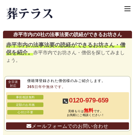
赤平市内の0社の法事法要の読経ができるお坊さん
赤平市内の法事法要の読経ができるお坊さん・僧
侶を紹介。
赤平市内でお坊さん・僧侶を探してみまし
ょう。
僧籍簿登録された僧侶様のみご紹介します。
全宗派
対応
365日年中無休です。
事前相談無料
0120-979-659
定額のお布施
無料
見積もりは
です。
心付け不要
お気軽にご相談ください！
メールフォームでのお問い合わせ