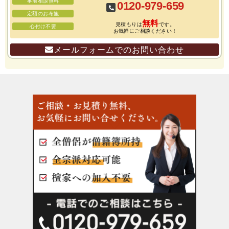
事前相談無料
0120-979-659
定額のお布施
無料
見積もりは
です。
心付け不要
お気軽にご相談ください！
メールフォームでのお問い合わせ