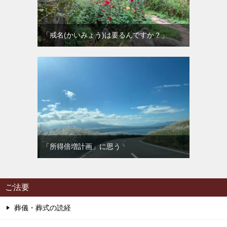
「戒名(かいみょう)は要るんですか？」
「所得倍増計画」に思う
ご法要
葬儀・葬式の読経