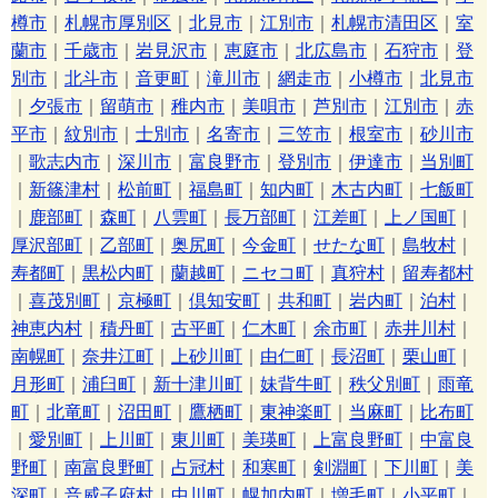
樽市
｜
札幌市厚別区
｜
北見市
｜
江別市
｜
札幌市清田区
｜
室
蘭市
｜
千歳市
｜
岩見沢市
｜
恵庭市
｜
北広島市
｜
石狩市
｜
登
別市
｜
北斗市
｜
音更町
｜
滝川市
｜
網走市
｜
小樽市
｜
北見市
｜
夕張市
｜
留萌市
｜
稚内市
｜
美唄市
｜
芦別市
｜
江別市
｜
赤
平市
｜
紋別市
｜
士別市
｜
名寄市
｜
三笠市
｜
根室市
｜
砂川市
｜
歌志内市
｜
深川市
｜
富良野市
｜
登別市
｜
伊達市
｜
当別町
｜
新篠津村
｜
松前町
｜
福島町
｜
知内町
｜
木古内町
｜
七飯町
｜
鹿部町
｜
森町
｜
八雲町
｜
長万部町
｜
江差町
｜
上ノ国町
｜
厚沢部町
｜
乙部町
｜
奥尻町
｜
今金町
｜
せたな町
｜
島牧村
｜
寿都町
｜
黒松内町
｜
蘭越町
｜
ニセコ町
｜
真狩村
｜
留寿都村
｜
喜茂別町
｜
京極町
｜
倶知安町
｜
共和町
｜
岩内町
｜
泊村
｜
神恵内村
｜
積丹町
｜
古平町
｜
仁木町
｜
余市町
｜
赤井川村
｜
南幌町
｜
奈井江町
｜
上砂川町
｜
由仁町
｜
長沼町
｜
栗山町
｜
月形町
｜
浦臼町
｜
新十津川町
｜
妹背牛町
｜
秩父別町
｜
雨竜
町
｜
北竜町
｜
沼田町
｜
鷹栖町
｜
東神楽町
｜
当麻町
｜
比布町
｜
愛別町
｜
上川町
｜
東川町
｜
美瑛町
｜
上富良野町
｜
中富良
野町
｜
南富良野町
｜
占冠村
｜
和寒町
｜
剣淵町
｜
下川町
｜
美
深町
｜
音威子府村
｜
中川町
｜
幌加内町
｜
増毛町
｜
小平町
｜