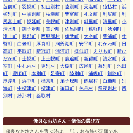
苫前町
｜
羽幌町
｜
初山別村
｜
遠別町
｜
天塩町
｜
猿払村
｜
浜
頓別町
｜
中頓別町
｜
枝幸町
｜
豊富町
｜
礼文町
｜
利尻町
｜
利
尻富士町
｜
幌延町
｜
美幌町
｜
津別町
｜
斜里町
｜
清里町
｜
小
清水町
｜
訓子府町
｜
置戸町
｜
佐呂間町
｜
遠軽町
｜
湧別町
｜
滝上町
｜
興部町
｜
西興部村
｜
雄武町
｜
大空町
｜
豊浦町
｜
壮
瞥町
｜
白老町
｜
厚真町
｜
洞爺湖町
｜
安平町
｜
むかわ町
｜
日
高町
｜
平取町
｜
新冠町
｜
浦河町
｜
様似町
｜
えりも町
｜
新ひ
だか町
｜
士幌町
｜
上士幌町
｜
鹿追町
｜
新得町
｜
清水町
｜
芽
室町
｜
中札内村
｜
更別村
｜
大樹町
｜
広尾町
｜
幕別町
｜
池田
町
｜
豊頃町
｜
本別町
｜
足寄町
｜
陸別町
｜
浦幌町
｜
釧路町
｜
厚岸町
｜
浜中町
｜
標茶町
｜
弟子屈町
｜
鶴居村
｜
白糠町
｜
別
海町
｜
中標津町
｜
標津町
｜
羅臼町
｜
色丹村
｜
留夜別村
｜
留
別村
｜
紗那村
｜
蘂取村
優良なお坊さん・僧侶の選び方
優良なお坊さんを選ぶ時は、「1，お布施が定額であ