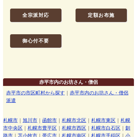
全宗派対応
定額お布施
御心付不要
赤平市内のお坊さん・僧侶
赤平市の市区町村から探す
｜
赤平市内のお坊さん・僧侶
派遣
札幌市
｜
旭川市
｜
函館市
｜
札幌市北区
｜
札幌市東区
｜
札幌
市中央区
｜
札幌市豊平区
｜
札幌市西区
｜
札幌市白石区
｜
釧
路市
｜
苫小牧市
｜
帯広市
｜
札幌市南区
｜
札幌市手稲区
｜
小