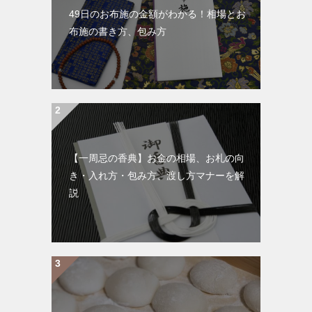
49日のお布施の金額がわかる！相場とお
布施の書き方、包み方
【一周忌の香典】お金の相場、お札の向
き・入れ方・包み方、渡し方マナーを解
説