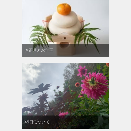
お正月とお年玉
49日について