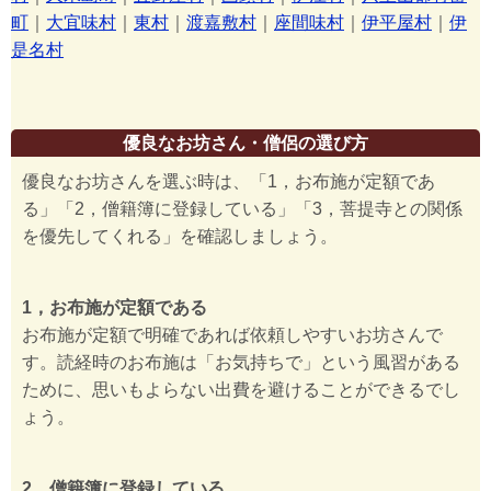
町
｜
大宜味村
｜
東村
｜
渡嘉敷村
｜
座間味村
｜
伊平屋村
｜
伊
是名村
優良なお坊さん・僧侶の選び方
優良なお坊さんを選ぶ時は、「1，お布施が定額であ
る」「2，僧籍簿に登録している」「3，菩提寺との関係
を優先してくれる」を確認しましょう。
1，お布施が定額である
お布施が定額で明確であれば依頼しやすいお坊さんで
す。読経時のお布施は「お気持ちで」という風習がある
ために、思いもよらない出費を避けることができるでし
ょう。
2，僧籍簿に登録している