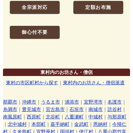
全宗派対応
定額お布施
御心付不要
東村内のお坊さん・僧侶
東村の市区町村から探す
｜
東村内のお坊さん・僧侶派遣
那覇市
｜
沖縄市
｜
うるま市
｜
浦添市
｜
宜野湾市
｜
名護市
｜
糸満市
｜
豊見城市
｜
宮古島市
｜
石垣市
｜
南城市
｜
読谷村
｜
南風原町
｜
西原町
｜
北谷町
｜
八重瀬町
｜
中城村
｜
与那原町
｜
北中城村
｜
本部町
｜
嘉手納町
｜
金武町
｜
恩納村
｜
今帰仁
村
｜
久米島町
｜
宜野座村
｜
国頭村
｜
伊江村
｜
八重山郡竹富