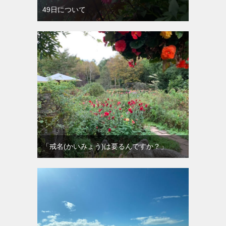
49日について
「戒名(かいみょう)は要るんですか？」