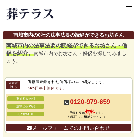
南城市内の0社の法事法要の読経ができるお坊さん
南城市内の法事法要の読経ができるお坊さん・僧
侶を紹介。
南城市内でお坊さん・僧侶を探してみまし
ょう。
僧籍簿登録された僧侶様のみご紹介します。
全宗派
対応
365日年中無休です。
事前相談無料
0120-979-659
定額のお布施
無料
見積もりは
です。
心付け不要
お気軽にご相談ください！
メールフォームでのお問い合わせ