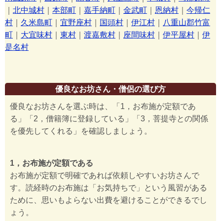
｜
北中城村
｜
本部町
｜
嘉手納町
｜
金武町
｜
恩納村
｜
今帰仁
村
｜
久米島町
｜
宜野座村
｜
国頭村
｜
伊江村
｜
八重山郡竹富
町
｜
大宜味村
｜
東村
｜
渡嘉敷村
｜
座間味村
｜
伊平屋村
｜
伊
是名村
優良なお坊さん・僧侶の選び方
優良なお坊さんを選ぶ時は、「1，お布施が定額であ
る」「2，僧籍簿に登録している」「3，菩提寺との関係
を優先してくれる」を確認しましょう。
1，お布施が定額である
お布施が定額で明確であれば依頼しやすいお坊さんで
す。読経時のお布施は「お気持ちで」という風習がある
ために、思いもよらない出費を避けることができるでし
ょう。