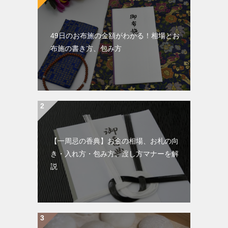
49日のお布施の金額がわかる！相場とお
布施の書き方、包み方
【一周忌の香典】お金の相場、お札の向
き・入れ方・包み方、渡し方マナーを解
説