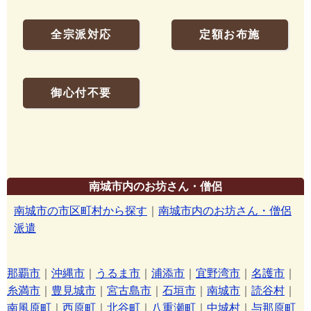
全宗派対応
定額お布施
御心付不要
南城市内のお坊さん・僧侶
南城市の市区町村から探す
｜
南城市内のお坊さん・僧侶
派遣
那覇市
｜
沖縄市
｜
うるま市
｜
浦添市
｜
宜野湾市
｜
名護市
｜
糸満市
｜
豊見城市
｜
宮古島市
｜
石垣市
｜
南城市
｜
読谷村
｜
南風原町
｜
西原町
｜
北谷町
｜
八重瀬町
｜
中城村
｜
与那原町