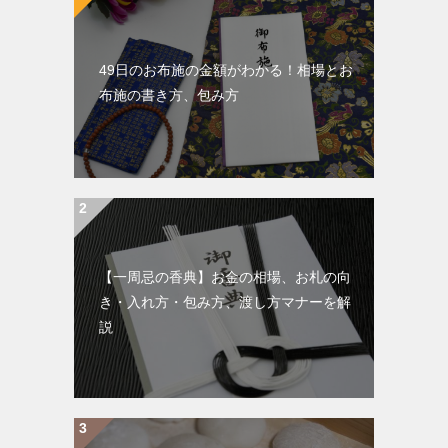
49日のお布施の金額がわかる！相場とお
布施の書き方、包み方
【一周忌の香典】お金の相場、お札の向
き・入れ方・包み方、渡し方マナーを解
説