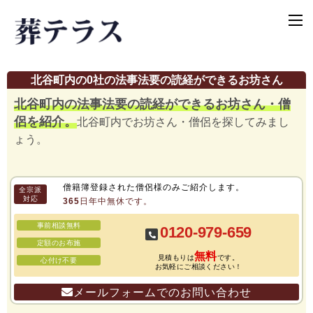
北谷町内の0社の法事法要の読経ができるお坊さん
北谷町内の法事法要の読経ができるお坊さん・僧
侶を紹介。
北谷町内でお坊さん・僧侶を探してみまし
ょう。
僧籍簿登録された僧侶様のみご紹介します。
全宗派
対応
365日年中無休です。
事前相談無料
0120-979-659
定額のお布施
無料
見積もりは
です。
心付け不要
お気軽にご相談ください！
メールフォームでのお問い合わせ