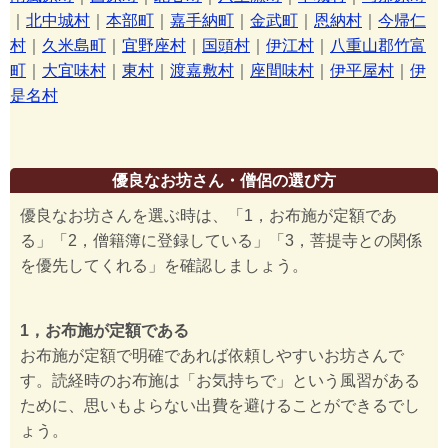
｜
北中城村
｜
本部町
｜
嘉手納町
｜
金武町
｜
恩納村
｜
今帰仁
村
｜
久米島町
｜
宜野座村
｜
国頭村
｜
伊江村
｜
八重山郡竹富
町
｜
大宜味村
｜
東村
｜
渡嘉敷村
｜
座間味村
｜
伊平屋村
｜
伊
是名村
優良なお坊さん・僧侶の選び方
優良なお坊さんを選ぶ時は、「1，お布施が定額であ
る」「2，僧籍簿に登録している」「3，菩提寺との関係
を優先してくれる」を確認しましょう。
1，お布施が定額である
お布施が定額で明確であれば依頼しやすいお坊さんで
す。読経時のお布施は「お気持ちで」という風習がある
ために、思いもよらない出費を避けることができるでし
ょう。