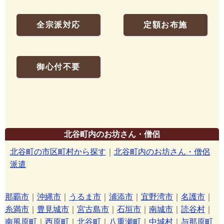
全宗派対応
定額お布施
御心付不要
北谷町内のお坊さん・僧侶
北谷町の市区町村から探す
｜
北谷町内のお坊さん・僧侶
派遣
那覇市
｜
沖縄市
｜
うるま市
｜
浦添市
｜
宜野湾市
｜
名護市
｜
糸満市
｜
豊見城市
｜
宮古島市
｜
石垣市
｜
南城市
｜
読谷村
｜
南風原町
｜
西原町
｜
北谷町
｜
八重瀬町
｜
中城村
｜
与那原町