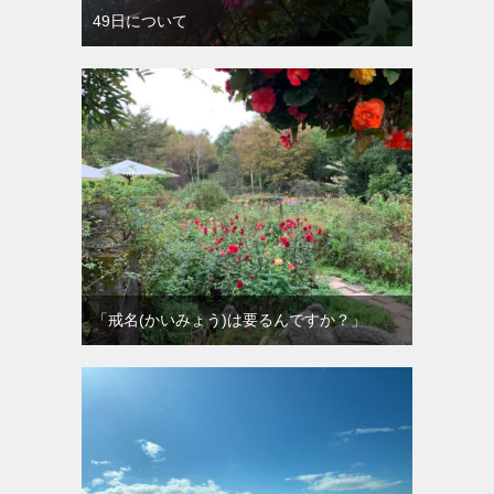
49日について
「戒名(かいみょう)は要るんですか？」