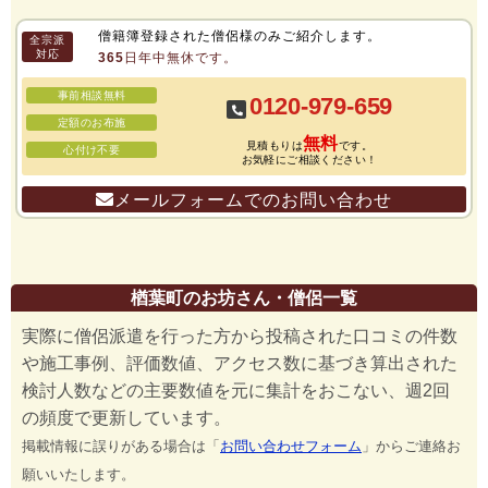
僧籍簿登録された僧侶様のみご紹介します。
全宗派
対応
365日年中無休です。
事前相談無料
0120-979-659
定額のお布施
無料
見積もりは
です。
心付け不要
お気軽にご相談ください！
メールフォームでのお問い合わせ
楢葉町のお坊さん・僧侶一覧
実際に僧侶派遣を行った方から投稿された口コミの件数
や施工事例、評価数値、アクセス数に基づき算出された
検討人数などの主要数値を元に集計をおこない、週2回
の頻度で更新しています。
掲載情報に誤りがある場合は「
お問い合わせフォーム
」からご連絡お
願いいたします。