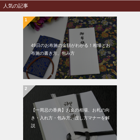
人気の記事
49日のお布施の金額がわかる！相場とお
布施の書き方、包み方
【一周忌の香典】お金の相場、お札の向
き・入れ方・包み方、渡し方マナーを解
説