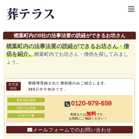
楢葉町内の0社の法事法要の読経ができるお坊さん
楢葉町内の法事法要の読経ができるお坊さん・僧
侶を紹介。
楢葉町内でお坊さん・僧侶を探してみまし
ょう。
僧籍簿登録された僧侶様のみご紹介します。
全宗派
対応
365日年中無休です。
事前相談無料
0120-979-659
定額のお布施
無料
見積もりは
です。
心付け不要
お気軽にご相談ください！
メールフォームでのお問い合わせ