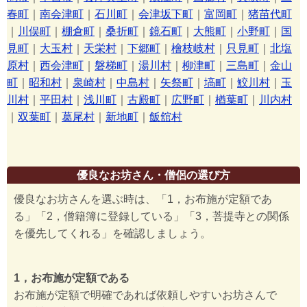
春町
｜
南会津町
｜
石川町
｜
会津坂下町
｜
富岡町
｜
猪苗代町
｜
川俣町
｜
棚倉町
｜
桑折町
｜
鏡石町
｜
大熊町
｜
小野町
｜
国
見町
｜
大玉村
｜
天栄村
｜
下郷町
｜
檜枝岐村
｜
只見町
｜
北塩
原村
｜
西会津町
｜
磐梯町
｜
湯川村
｜
柳津町
｜
三島町
｜
金山
町
｜
昭和村
｜
泉崎村
｜
中島村
｜
矢祭町
｜
塙町
｜
鮫川村
｜
玉
川村
｜
平田村
｜
浅川町
｜
古殿町
｜
広野町
｜
楢葉町
｜
川内村
｜
双葉町
｜
葛尾村
｜
新地町
｜
飯舘村
優良なお坊さん・僧侶の選び方
優良なお坊さんを選ぶ時は、「1，お布施が定額であ
る」「2，僧籍簿に登録している」「3，菩提寺との関係
を優先してくれる」を確認しましょう。
1，お布施が定額である
お布施が定額で明確であれば依頼しやすいお坊さんで