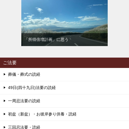
「所得倍増計画」に思う
ご法要
葬儀・葬式の読経
49日(四十九日)法要の読経
一周忌法要の読経
初盆（新盆）・お彼岸参り供養・読経
三回忌法要・読経