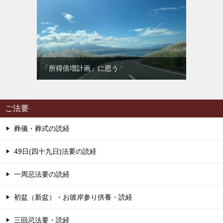
「所得倍増計画」に思う
ご法要
葬儀・葬式の読経
49日(四十九日)法要の読経
一周忌法要の読経
初盆（新盆）・お彼岸参り供養・読経
三回忌法要・読経