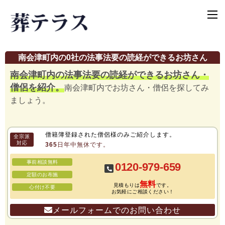
南会津町内の0社の法事法要の読経ができるお坊さん
南会津町内の法事法要の読経ができるお坊さん・
僧侶を紹介。
南会津町内でお坊さん・僧侶を探してみ
ましょう。
僧籍簿登録された僧侶様のみご紹介します。
全宗派
対応
365日年中無休です。
事前相談無料
0120-979-659
定額のお布施
無料
見積もりは
です。
心付け不要
お気軽にご相談ください！
メールフォームでのお問い合わせ