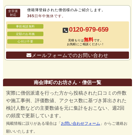
僧籍簿登録された僧侶様のみご紹介します。
全宗派
対応
365日年中無休です。
事前相談無料
0120-979-659
定額のお布施
無料
見積もりは
です。
心付け不要
お気軽にご相談ください！
メールフォームでのお問い合わせ
南会津町のお坊さん・僧侶一覧
実際に僧侶派遣を行った方から投稿された口コミの件数
や施工事例、評価数値、アクセス数に基づき算出された
検討人数などの主要数値を元に集計をおこない、週2回
の頻度で更新しています。
掲載情報に誤りがある場合は「
お問い合わせフォーム
」からご連絡お
願いいたします。