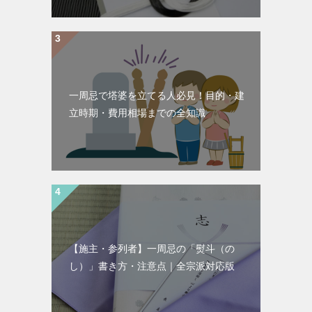
一周忌で塔婆を立てる人必見！目的・建
立時期・費用相場までの全知識
【施主・参列者】一周忌の「熨斗（の
し）」書き方・注意点｜全宗派対応版