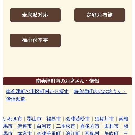
全宗派対応
定額お布施
御心付不要
南会津町内のお坊さん・僧侶
南会津町の市区町村から探す
｜
南会津町内のお坊さん・
僧侶派遣
いわき市
｜
郡山市
｜
福島市
｜
会津若松市
｜
須賀川市
｜
南相
馬市
｜
伊達市
｜
白河市
｜
二本松市
｜
喜多方市
｜
田村市
｜
相
馬市
｜
本宮市
｜
会津美里町
｜
浪江町
｜
西郷村
｜
矢吹町
｜
三