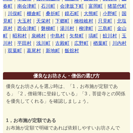
春町
｜
南会津町
｜
石川町
｜
会津坂下町
｜
富岡町
｜
猪苗代町
｜
川俣町
｜
棚倉町
｜
桑折町
｜
鏡石町
｜
大熊町
｜
小野町
｜
国
見町
｜
大玉村
｜
天栄村
｜
下郷町
｜
檜枝岐村
｜
只見町
｜
北塩
原村
｜
西会津町
｜
磐梯町
｜
湯川村
｜
柳津町
｜
三島町
｜
金山
町
｜
昭和村
｜
泉崎村
｜
中島村
｜
矢祭町
｜
塙町
｜
鮫川村
｜
玉
川村
｜
平田村
｜
浅川町
｜
古殿町
｜
広野町
｜
楢葉町
｜
川内村
｜
双葉町
｜
葛尾村
｜
新地町
｜
飯舘村
優良なお坊さん・僧侶の選び方
優良なお坊さんを選ぶ時は、「1，お布施が定額であ
る」「2，僧籍簿に登録している」「3，菩提寺との関係
を優先してくれる」を確認しましょう。
1，お布施が定額である
お布施が定額で明確であれば依頼しやすいお坊さんで