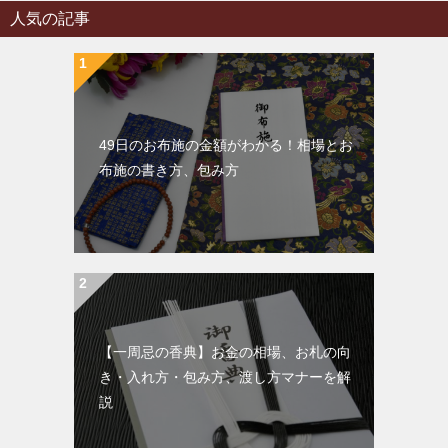
人気の記事
49日のお布施の金額がわかる！相場とお
布施の書き方、包み方
【一周忌の香典】お金の相場、お札の向
き・入れ方・包み方、渡し方マナーを解
説