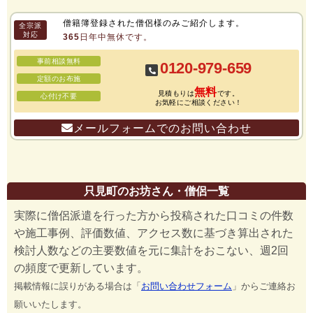
僧籍簿登録された僧侶様のみご紹介します。
全宗派
対応
365日年中無休です。
事前相談無料
0120-979-659
定額のお布施
無料
見積もりは
です。
心付け不要
お気軽にご相談ください！
メールフォームでのお問い合わせ
只見町のお坊さん・僧侶一覧
実際に僧侶派遣を行った方から投稿された口コミの件数
や施工事例、評価数値、アクセス数に基づき算出された
検討人数などの主要数値を元に集計をおこない、週2回
の頻度で更新しています。
掲載情報に誤りがある場合は「
お問い合わせフォーム
」からご連絡お
願いいたします。