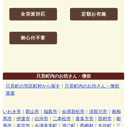
全宗派対応
定額お布施
御心付不要
只見町内のお坊さん・僧侶
只見町の市区町村から探す
｜
只見町内のお坊さん・僧侶
派遣
いわき市
｜
郡山市
｜
福島市
｜
会津若松市
｜
須賀川市
｜
南相
馬市
｜
伊達市
｜
白河市
｜
二本松市
｜
喜多方市
｜
田村市
｜
相
馬市
｜
本宮市
｜
会津美里町
｜
浪江町
｜
西郷村
｜
矢吹町
｜
三