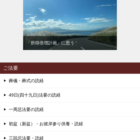
「所得倍増計画」に思う
ご法要
葬儀・葬式の読経
49日(四十九日)法要の読経
一周忌法要の読経
初盆（新盆）・お彼岸参り供養・読経
三回忌法要・読経