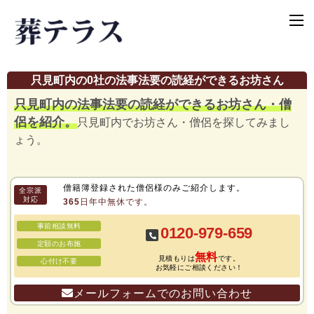
只見町内の0社の法事法要の読経ができるお坊さん
只見町内の法事法要の読経ができるお坊さん・僧
侶を紹介。
只見町内でお坊さん・僧侶を探してみまし
ょう。
僧籍簿登録された僧侶様のみご紹介します。
全宗派
対応
365日年中無休です。
事前相談無料
0120-979-659
定額のお布施
無料
見積もりは
です。
心付け不要
お気軽にご相談ください！
メールフォームでのお問い合わせ