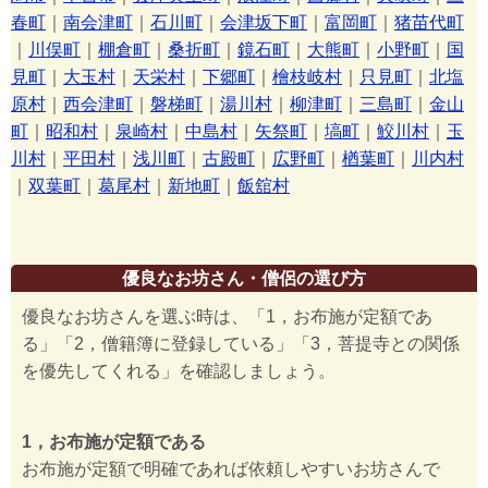
春町
｜
南会津町
｜
石川町
｜
会津坂下町
｜
富岡町
｜
猪苗代町
｜
川俣町
｜
棚倉町
｜
桑折町
｜
鏡石町
｜
大熊町
｜
小野町
｜
国
見町
｜
大玉村
｜
天栄村
｜
下郷町
｜
檜枝岐村
｜
只見町
｜
北塩
原村
｜
西会津町
｜
磐梯町
｜
湯川村
｜
柳津町
｜
三島町
｜
金山
町
｜
昭和村
｜
泉崎村
｜
中島村
｜
矢祭町
｜
塙町
｜
鮫川村
｜
玉
川村
｜
平田村
｜
浅川町
｜
古殿町
｜
広野町
｜
楢葉町
｜
川内村
｜
双葉町
｜
葛尾村
｜
新地町
｜
飯舘村
優良なお坊さん・僧侶の選び方
優良なお坊さんを選ぶ時は、「1，お布施が定額であ
る」「2，僧籍簿に登録している」「3，菩提寺との関係
を優先してくれる」を確認しましょう。
1，お布施が定額である
お布施が定額で明確であれば依頼しやすいお坊さんで