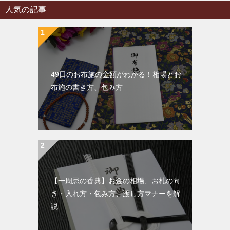
人気の記事
49日のお布施の金額がわかる！相場とお
布施の書き方、包み方
【一周忌の香典】お金の相場、お札の向
き・入れ方・包み方、渡し方マナーを解
説