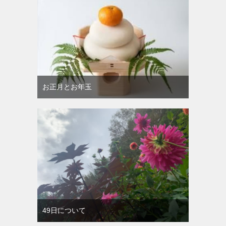
お正月とお年玉
49日について