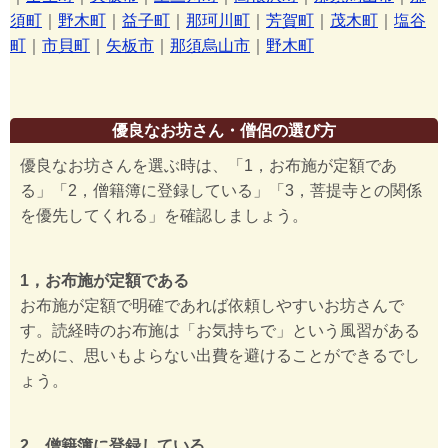
須町
｜
野木町
｜
益子町
｜
那珂川町
｜
芳賀町
｜
茂木町
｜
塩谷
町
｜
市貝町
｜
矢板市
｜
那須烏山市
｜
野木町
優良なお坊さん・僧侶の選び方
優良なお坊さんを選ぶ時は、「1，お布施が定額であ
る」「2，僧籍簿に登録している」「3，菩提寺との関係
を優先してくれる」を確認しましょう。
1，お布施が定額である
お布施が定額で明確であれば依頼しやすいお坊さんで
す。読経時のお布施は「お気持ちで」という風習がある
ために、思いもよらない出費を避けることができるでし
ょう。
2，僧籍簿に登録している