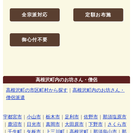
全宗派対応
定額お布施
御心付不要
高根沢町内のお坊さん・僧侶
高根沢町の市区町村から探す
｜
高根沢町内のお坊さん・
僧侶派遣
宇都宮市
｜
小山市
｜
栃木市
｜
足利市
｜
佐野市
｜
那須塩原市
｜
鹿沼市
｜
日光市
｜
真岡市
｜
大田原市
｜
下野市
｜
さくら市
｜
壬生町
｜
矢板市
｜
上三川町
｜
高根沢町
｜
那須烏山市
｜
那