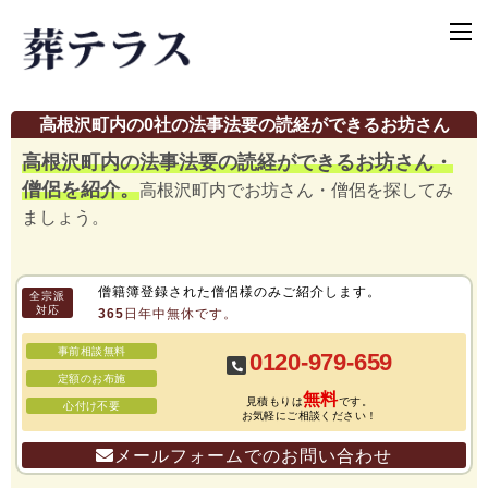
高根沢町内の0社の法事法要の読経ができるお坊さん
高根沢町内の法事法要の読経ができるお坊さん・
僧侶を紹介。
高根沢町内でお坊さん・僧侶を探してみ
ましょう。
僧籍簿登録された僧侶様のみご紹介します。
全宗派
対応
365日年中無休です。
事前相談無料
0120-979-659
定額のお布施
無料
見積もりは
です。
心付け不要
お気軽にご相談ください！
メールフォームでのお問い合わせ