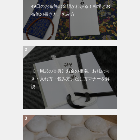
49日のお布施の金額がわかる！相場とお
布施の書き方、包み方
【一周忌の香典】お金の相場、お札の向
き・入れ方・包み方、渡し方マナーを解
説