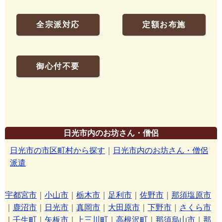
全宗派対応
定額お布施
御心付不要
日光市内のお坊さん・僧侶
日光市の市区町村から探す
｜
日光市内のお坊さん・僧侶
派遣
宇都宮市
｜
小山市
｜
栃木市
｜
足利市
｜
佐野市
｜
那須塩原市
｜
鹿沼市
｜
日光市
｜
真岡市
｜
大田原市
｜
下野市
｜
さくら市
｜
壬生町
｜
矢板市
｜
上三川町
｜
高根沢町
｜
那須烏山市
｜
那