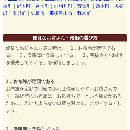
須町
｜
野木町
｜
益子町
｜
那珂川町
｜
芳賀町
｜
茂木町
｜
塩谷
町
｜
市貝町
｜
矢板市
｜
那須烏山市
｜
野木町
優良なお坊さん・僧侶の選び方
優良なお坊さんを選ぶ時は、「1，お布施が定額であ
る」「2，僧籍簿に登録している」「3，菩提寺との関係
を優先してくれる」を確認しましょう。
1，お布施が定額である
お布施が定額で明確であれば依頼しやすいお坊さんで
す。読経時のお布施は「お気持ちで」という風習がある
ために、思いもよらない出費を避けることができるでし
ょう。
2，僧籍簿に登録している