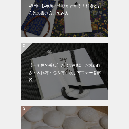
49日のお布施の金額がわかる！相場とお
布施の書き方、包み方
【一周忌の香典】お金の相場、お札の向
き・入れ方・包み方、渡し方マナーを解
説