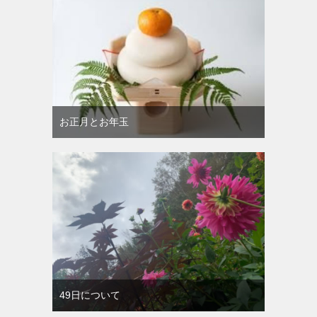
お正月とお年玉
49日について