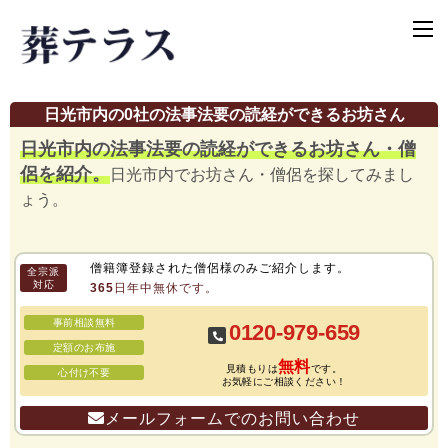
日光市内の0社の法事法要の読経ができるお坊さん
日光市内の法事法要の読経ができるお坊さん・僧
侶を紹介。
日光市内でお坊さん・僧侶を探してみまし
ょう。
僧籍簿登録された僧侶様のみご紹介します。
全宗派
対応
365日年中無休です。
事前相談無料
0120-979-659
定額のお布施
無料
見積もりは
です。
心付け不要
お気軽にご相談ください！
メールフォームでのお問い合わせ