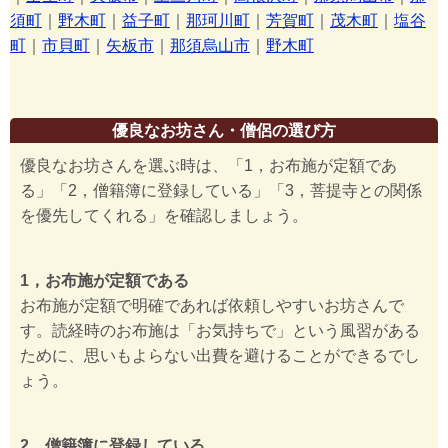
須町
｜
野木町
｜
益子町
｜
那珂川町
｜
芳賀町
｜
茂木町
｜
塩谷
町
｜
市貝町
｜
矢板市
｜
那須烏山市
｜
野木町
優良なお坊さん・僧侶の選び方
優良なお坊さんを選ぶ時は、「1，お布施が定額であ
る」「2，僧籍簿に登録している」「3，菩提寺との関係
を優先してくれる」を確認しましょう。
1，お布施が定額である
お布施が定額で明確であれば依頼しやすいお坊さんで
す。読経時のお布施は「お気持ちで」という風習がある
ために、思いもよらない出費を避けることができるでし
ょう。
2，僧籍簿に登録している