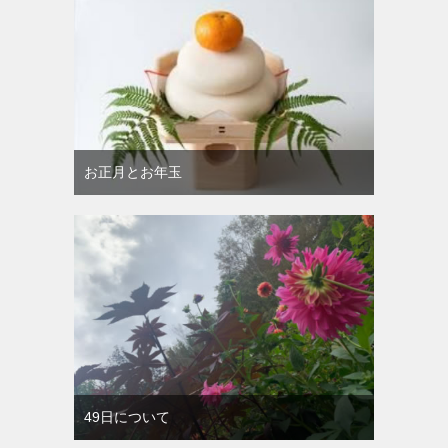
お正月とお年玉
49日について