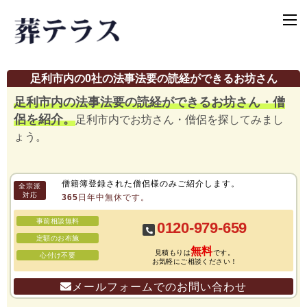
足利市内の0社の法事法要の読経ができるお坊さん
足利市内の法事法要の読経ができるお坊さん・僧
侶を紹介。
足利市内でお坊さん・僧侶を探してみまし
ょう。
僧籍簿登録された僧侶様のみご紹介します。
全宗派
対応
365日年中無休です。
事前相談無料
0120-979-659
定額のお布施
無料
見積もりは
です。
心付け不要
お気軽にご相談ください！
メールフォームでのお問い合わせ