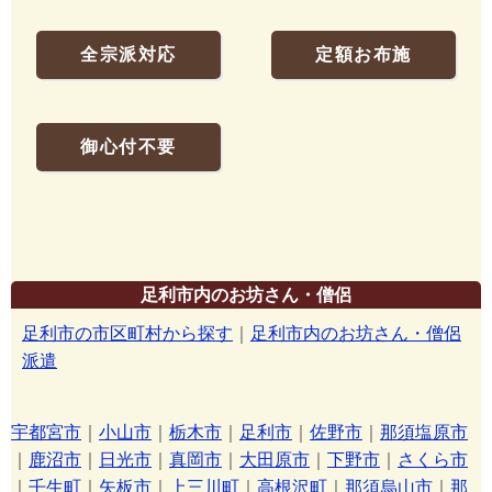
全宗派対応
定額お布施
御心付不要
足利市内のお坊さん・僧侶
足利市の市区町村から探す
｜
足利市内のお坊さん・僧侶
派遣
宇都宮市
｜
小山市
｜
栃木市
｜
足利市
｜
佐野市
｜
那須塩原市
｜
鹿沼市
｜
日光市
｜
真岡市
｜
大田原市
｜
下野市
｜
さくら市
｜
壬生町
｜
矢板市
｜
上三川町
｜
高根沢町
｜
那須烏山市
｜
那