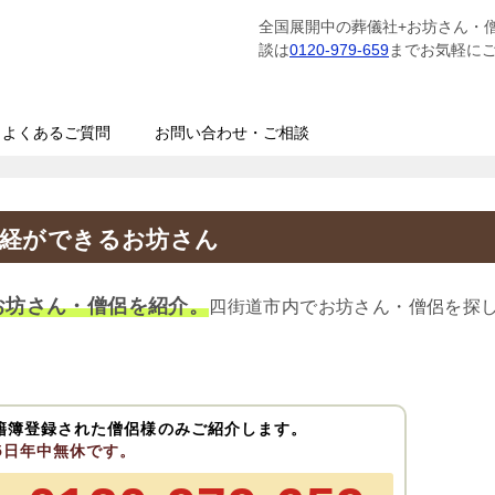
全国展開中の葬儀社+お坊さん・
談は
0120-979-659
までお気軽に
よくあるご質問
お問い合わせ・ご相談
読経ができるお坊さん
お坊さん・僧侶を紹介。
四街道市内でお坊さん・僧侶を探
籍簿登録された僧侶様のみご紹介します。
65日年中無休です。