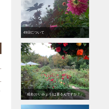
出
49日について
で
「戒名(かいみょう)は要るんですか？」