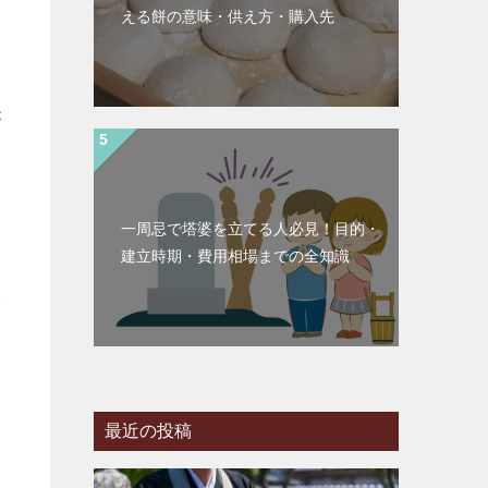
える餅の意味・供え方・購入先
が
一周忌で塔婆を立てる人必見！目的・
建立時期・費用相場までの全知識
い
最近の投稿
さ
提