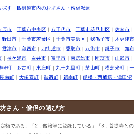
ら探す
｜
四街道市内のお坊さん・僧侶派遣
市原市
｜
千葉市中央区
｜
八千代市
｜
千葉市花見川区
｜
佐倉市
｜
野田市
｜
千葉市若葉区
｜
千葉市美浜区
｜
我孫子市
｜
木更津
｜
君津市
｜
印西市
｜
四街道市
｜
香取市
｜
八街市
｜
銚子市
｜
旭
市
｜
袖ケ浦市
｜
白井市
｜
富里市
｜
南房総市
｜
匝瑳市
｜
山武市
神崎町
｜
多古町
｜
東庄町
｜
九十九里町
｜
芝山町
｜
横芝光町
｜
長南町
｜
大多喜町
｜
御宿町
｜
鋸南町
｜
船橋・西船橋・津田沼
坊さん・僧侶の選び方
が定額である」「2，僧籍簿に登録している」「3，菩提寺との