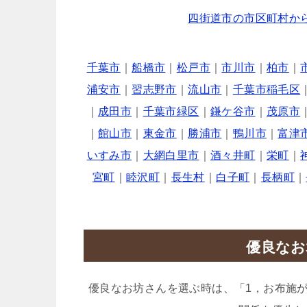
四街道市の市区町村か
千葉市
｜
船橋市
｜
松戸市
｜
市川市
｜
柏市
｜
浦安市
｜
習志野市
｜
流山市
｜
千葉市稲毛区
｜
成田市
｜
千葉市緑区
｜
鎌ケ谷市
｜
茂原市
｜
館山市
｜
東金市
｜
勝浦市
｜
鴨川市
｜
富津
いすみ市
｜
大網白里市
｜
酒々井町
｜
栄町
｜
宮町
｜
睦沢町
｜
長生村
｜
白子町
｜
長柄町
｜
優良なお
優良なお坊さんを選ぶ時は、「1，お布施