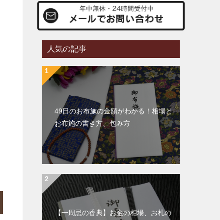
人気の記事
49日のお布施の金額がわかる！相場と
お布施の書き方、包み方
【一周忌の香典】お金の相場、お札の