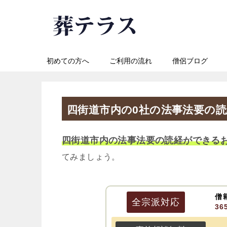
初めての方へ
ご利用の流れ
僧侶ブログ
四街道市内の0社の法事法要の
四街道市内の法事法要の読経ができる
てみましょう。
僧
全宗派
対応
3