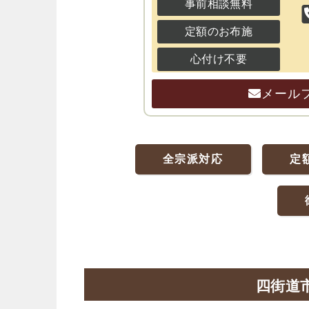
事前相談無料
定額のお布施
心付け不要
メール
全宗派対応
定
四街道