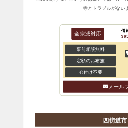
寺とトラブルがない
僧
全宗派
対応
3
事前相談無料
定額のお布施
心付け不要
メール
四街道市