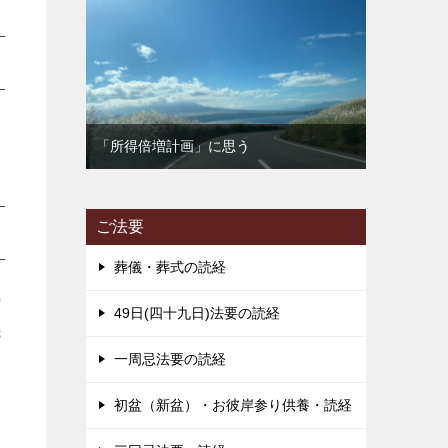
「所得倍増計画」に思う
ご法要
葬儀・葬式の読経
の
49日(四十九日)法要の読経
先
一周忌法要の読経
初盆（新盆）・お彼岸参り供養・読経
す