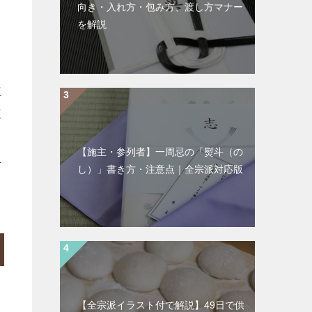
向き・入れ方・包み方、渡し方マナー
を解説
｜
市
市
｜
【施主・参列者】一周忌の「熨斗（の
一
し）」書き方・注意点｜全宗派対応版
【全宗派イラスト付で解説】49日で供