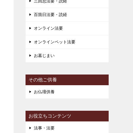
三回忌法要・読経
百箇日法要・読経
き
オンライン法要
り
オンラインペット法要
ー
お墓じまい
その他ご供養
お仏壇供養
お役立ちコンテンツ
法事・法要