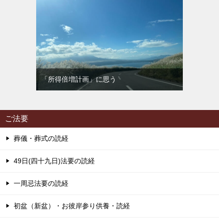
「所得倍増計画」に思う
ご法要
葬儀・葬式の読経
49日(四十九日)法要の読経
一周忌法要の読経
初盆（新盆）・お彼岸参り供養・読経