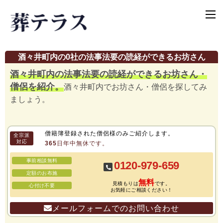
酒々井町内の0社の法事法要の読経ができるお坊さん
酒々井町内の法事法要の読経ができるお坊さん・
僧侶を紹介。
酒々井町内でお坊さん・僧侶を探してみ
ましょう。
僧籍簿登録された僧侶様のみご紹介します。
全宗派
対応
365日年中無休です。
事前相談無料
0120-979-659
定額のお布施
無料
見積もりは
です。
心付け不要
お気軽にご相談ください！
メールフォームでのお問い合わせ