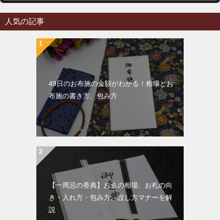
人気の記事
49日のお布施の金額がわかる！相場とお
布施の書き方、包み方
【一周忌の香典】お金の相場、お札の向
き・入れ方・包み方、渡し方マナーを解
説