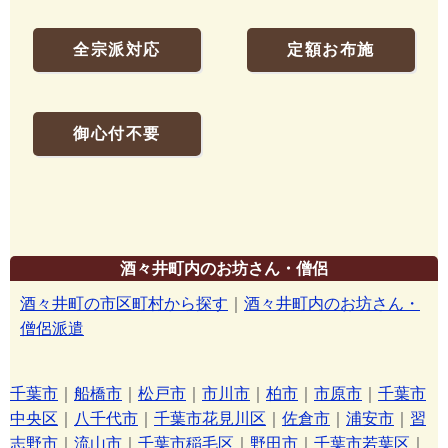
全宗派対応
定額お布施
御心付不要
酒々井町内のお坊さん・僧侶
酒々井町の市区町村から探す
｜
酒々井町内のお坊さん・
僧侶派遣
千葉市
｜
船橋市
｜
松戸市
｜
市川市
｜
柏市
｜
市原市
｜
千葉市
中央区
｜
八千代市
｜
千葉市花見川区
｜
佐倉市
｜
浦安市
｜
習
志野市
｜
流山市
｜
千葉市稲毛区
｜
野田市
｜
千葉市若葉区
｜