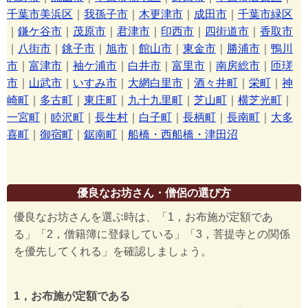
千葉市美浜区
｜
我孫子市
｜
木更津市
｜
成田市
｜
千葉市緑区
｜
鎌ケ谷市
｜
茂原市
｜
君津市
｜
印西市
｜
四街道市
｜
香取市
｜
八街市
｜
銚子市
｜
旭市
｜
館山市
｜
東金市
｜
勝浦市
｜
鴨川
市
｜
富津市
｜
袖ケ浦市
｜
白井市
｜
富里市
｜
南房総市
｜
匝瑳
市
｜
山武市
｜
いすみ市
｜
大網白里市
｜
酒々井町
｜
栄町
｜
神
崎町
｜
多古町
｜
東庄町
｜
九十九里町
｜
芝山町
｜
横芝光町
｜
一宮町
｜
睦沢町
｜
長生村
｜
白子町
｜
長柄町
｜
長南町
｜
大多
喜町
｜
御宿町
｜
鋸南町
｜
船橋・西船橋・津田沼
優良なお坊さん・僧侶の選び方
優良なお坊さんを選ぶ時は、「1，お布施が定額であ
る」「2，僧籍簿に登録している」「3，菩提寺との関係
を優先してくれる」を確認しましょう。
1，お布施が定額である