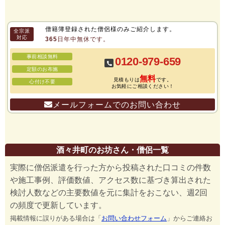
僧籍簿登録された僧侶様のみご紹介します。
全宗派
対応
365日年中無休です。
事前相談無料
0120-979-659
定額のお布施
無料
見積もりは
です。
心付け不要
お気軽にご相談ください！
メールフォームでのお問い合わせ
酒々井町のお坊さん・僧侶一覧
実際に僧侶派遣を行った方から投稿された口コミの件数
や施工事例、評価数値、アクセス数に基づき算出された
検討人数などの主要数値を元に集計をおこない、週2回
の頻度で更新しています。
掲載情報に誤りがある場合は「
お問い合わせフォーム
」からご連絡お