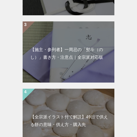
【施主・参列者】一周忌の「熨斗（の
し）」書き方・注意点｜全宗派対応版
【全宗派イラスト付で解説】49日で供え
る餅の意味・供え方・購入先