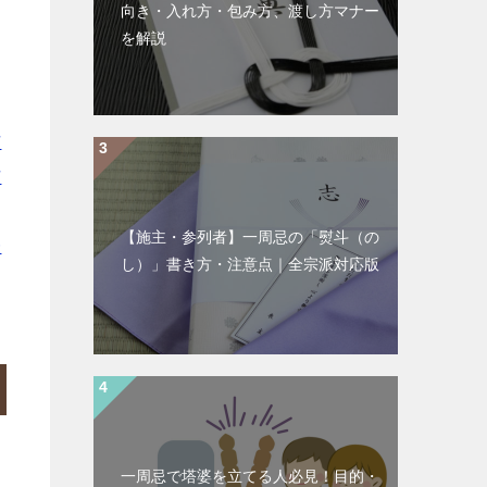
向き・入れ方・包み方、渡し方マナー
を解説
｜
市
市
｜
【施主・参列者】一周忌の「熨斗（の
一
し）」書き方・注意点｜全宗派対応版
一周忌で塔婆を立てる人必見！目的・