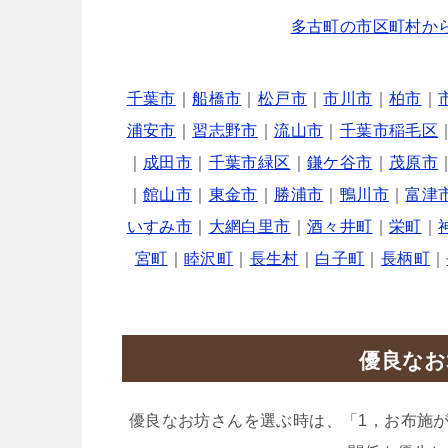
多古町の市区町村か
千葉市
｜
船橋市
｜
松戸市
｜
市川市
｜
柏市
｜
浦安市
｜
習志野市
｜
流山市
｜
千葉市稲毛区
｜
成田市
｜
千葉市緑区
｜
鎌ケ谷市
｜
茂原市
｜
館山市
｜
東金市
｜
勝浦市
｜
鴨川市
｜
富津
いすみ市
｜
大網白里市
｜
酒々井町
｜
栄町
｜
宮町
｜
睦沢町
｜
長生村
｜
白子町
｜
長柄町
｜
優良なお
優良なお坊さんを選ぶ時は、「1，お布施