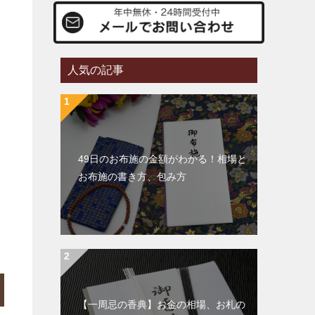
人気の記事
49日のお布施の金額がわかる！相場と
お布施の書き方、包み方
【一周忌の香典】お金の相場、お札の