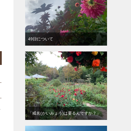
出
49日について
で
「戒名(かいみょう)は要るんですか？」