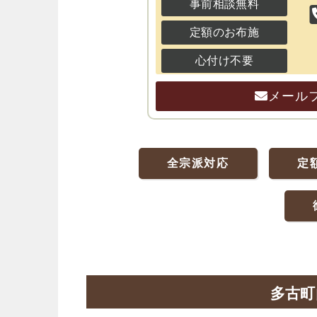
事前相談無料
定額のお布施
心付け不要
メール
全宗派対応
定
多古町