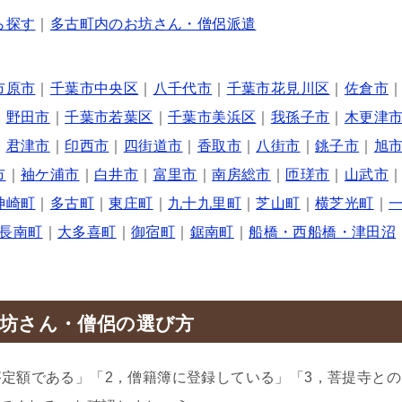
ら探す
｜
多古町内のお坊さん・僧侶派遣
市原市
｜
千葉市中央区
｜
八千代市
｜
千葉市花見川区
｜
佐倉市
｜
野田市
｜
千葉市若葉区
｜
千葉市美浜区
｜
我孫子市
｜
木更津
｜
君津市
｜
印西市
｜
四街道市
｜
香取市
｜
八街市
｜
銚子市
｜
旭
市
｜
袖ケ浦市
｜
白井市
｜
富里市
｜
南房総市
｜
匝瑳市
｜
山武市
神崎町
｜
多古町
｜
東庄町
｜
九十九里町
｜
芝山町
｜
横芝光町
｜
長南町
｜
大多喜町
｜
御宿町
｜
鋸南町
｜
船橋・西船橋・津田沼
坊さん・僧侶の選び方
が定額である」「2，僧籍簿に登録している」「3，菩提寺との