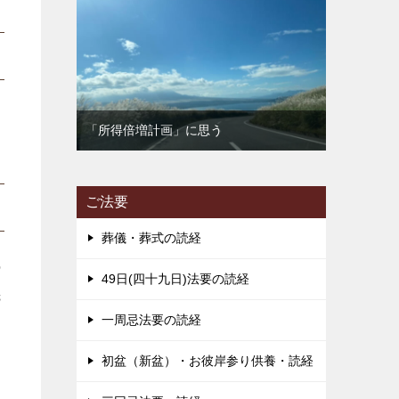
「所得倍増計画」に思う
ご法要
葬儀・葬式の読経
の
49日(四十九日)法要の読経
先
一周忌法要の読経
初盆（新盆）・お彼岸参り供養・読経
す