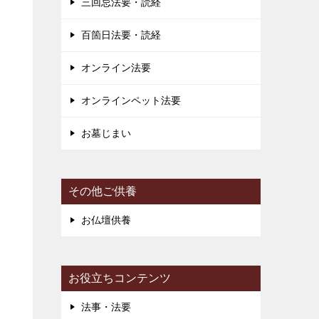
三回忌法要・読経
百箇日法要・読経
き
オンライン法要
り
オンラインペット法要
ー
お墓じまい
その他ご供養
お仏壇供養
お役立ちコンテンツ
法事・法要