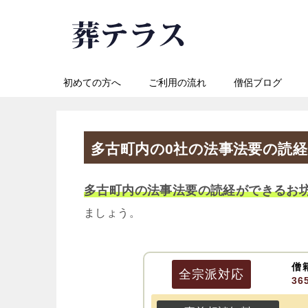
初めての方へ
ご利用の流れ
僧侶ブログ
多古町内の0社の法事法要の読
多古町内の法事法要の読経ができるお
ましょう。
僧
全宗派
対応
3