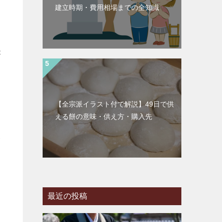
建立時期・費用相場までの全知識
が
【全宗派イラスト付で解説】49日で供
える餅の意味・供え方・購入先
い
最近の投稿
さ
提