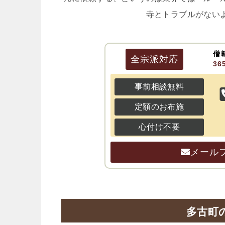
寺とトラブルがない
僧
全宗派
対応
3
事前相談無料
定額のお布施
心付け不要
メール
多古町