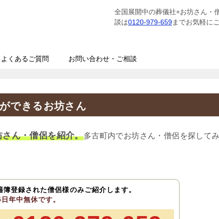
全国展開中の葬儀社+お坊さん・
談は
0120-979-659
までお気軽に
よくあるご質問
お問い合わせ・ご相談
経ができるお坊さん
坊さん・僧侶を紹介。
多古町内でお坊さん・僧侶を探して
籍簿登録された僧侶様のみご紹介します。
65日年中無休です。