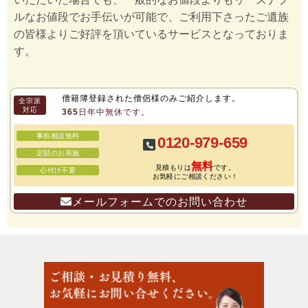
ルなお値段でお手伝いが可能で、ご利用下さったご遺族
の皆様よりご好評を頂いているサービスとなっておりま
す。
僧籍簿登録された僧侶様のみご紹介します。
全宗派
対応
365日年中無休です。
事前相談無料
0120-979-659
定額のお布施
無料
見積もりは
です。
心付け不要
お気軽にご相談ください！
メールフォームでのお問い合わせ