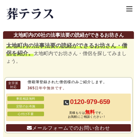
太地町内の0社の法事法要の読経ができるお坊さん
太地町内の法事法要の読経ができるお坊さん・僧
侶を紹介。
太地町内でお坊さん・僧侶を探してみまし
ょう。
僧籍簿登録された僧侶様のみご紹介します。
全宗派
対応
365日年中無休です。
事前相談無料
0120-979-659
定額のお布施
無料
見積もりは
です。
心付け不要
お気軽にご相談ください！
メールフォームでのお問い合わせ