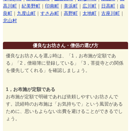
高川町
｜
紀美野町
｜
印南町
｜
美浜町
｜
広川町
｜
日高町
｜
由
良町
｜
九度山町
｜
すさみ町
｜
高野町
｜
太地町
｜
古座川町
｜
北山村
優良なお坊さん・僧侶の選び方
優良なお坊さんを選ぶ時は、「1，お布施が定額であ
る」「2，僧籍簿に登録している」「3，菩提寺との関係
を優先してくれる」を確認しましょう。
1，お布施が定額である
お布施が定額で明確であれば依頼しやすいお坊さんで
す。読経時のお布施は「お気持ちで」という風習がある
ために、思いもよらない出費を避けることができるでし
ょう。