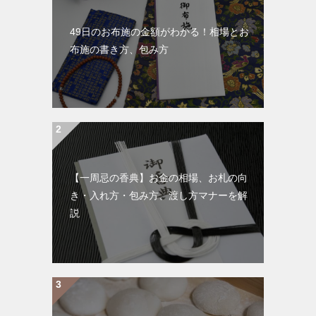
49日のお布施の金額がわかる！相場とお
布施の書き方、包み方
【一周忌の香典】お金の相場、お札の向
き・入れ方・包み方、渡し方マナーを解
説