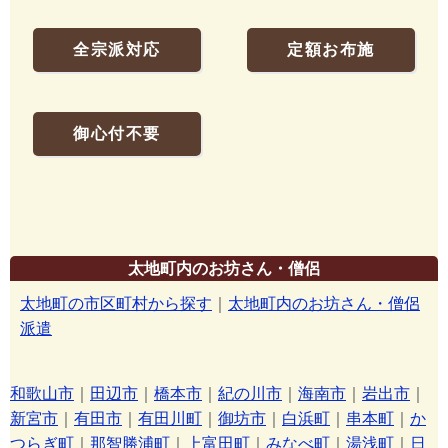
全宗派対応
定額お布施
御心付不要
太地町内のお坊さん・僧侶
太地町の市区町村から探す
｜
太地町内のお坊さん・僧侶
派遣
和歌山市
｜
田辺市
｜
橋本市
｜
紀の川市
｜
海南市
｜
岩出市
｜
新宮市
｜
有田市
｜
有田川町
｜
御坊市
｜
白浜町
｜
串本町
｜
か
つらぎ町
｜
那智勝浦町
｜
上富田町
｜
みなべ町
｜
湯浅町
｜
日