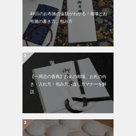
49日のお布施の金額がわかる！相場とお
布施の書き方、包み方
【一周忌の香典】お金の相場、お札の向
き・入れ方・包み方、渡し方マナーを解
説