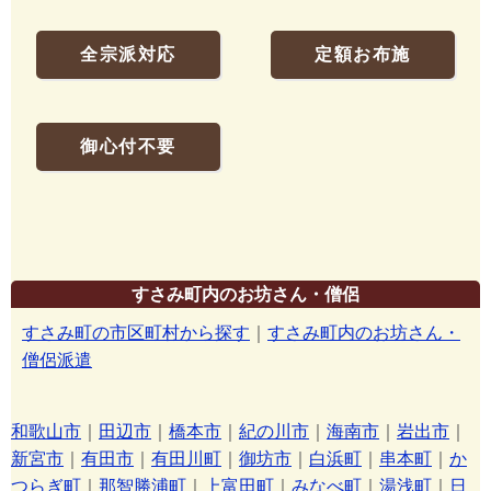
全宗派対応
定額お布施
御心付不要
すさみ町内のお坊さん・僧侶
すさみ町の市区町村から探す
｜
すさみ町内のお坊さん・
僧侶派遣
和歌山市
｜
田辺市
｜
橋本市
｜
紀の川市
｜
海南市
｜
岩出市
｜
新宮市
｜
有田市
｜
有田川町
｜
御坊市
｜
白浜町
｜
串本町
｜
か
つらぎ町
｜
那智勝浦町
｜
上富田町
｜
みなべ町
｜
湯浅町
｜
日