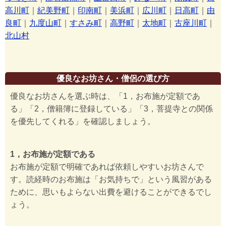
高川町
｜
紀美野町
｜
印南町
｜
美浜町
｜
広川町
｜
日高町
｜
由
良町
｜
九度山町
｜
すさみ町
｜
高野町
｜
太地町
｜
古座川町
｜
北山村
優良なお坊さん・僧侶の選び方
優良なお坊さんを選ぶ時は、「1，お布施が定額であ
る」「2，僧籍簿に登録している」「3，菩提寺との関係
を優先してくれる」を確認しましょう。
1，お布施が定額である
お布施が定額で明確であれば依頼しやすいお坊さんで
す。読経時のお布施は「お気持ちで」という風習がある
ために、思いもよらない出費を避けることができるでし
ょう。