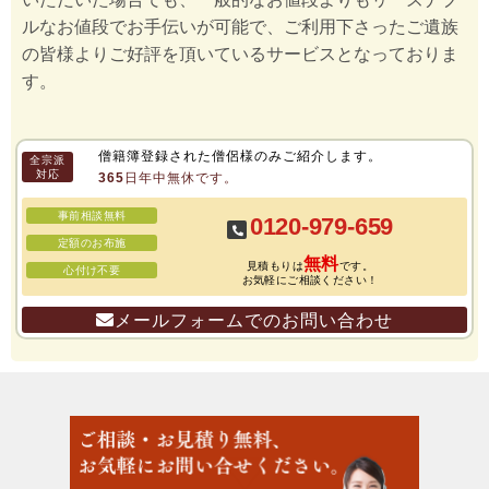
ルなお値段でお手伝いが可能で、ご利用下さったご遺族
の皆様よりご好評を頂いているサービスとなっておりま
す。
僧籍簿登録された僧侶様のみご紹介します。
全宗派
対応
365日年中無休です。
事前相談無料
0120-979-659
定額のお布施
無料
見積もりは
です。
心付け不要
お気軽にご相談ください！
メールフォームでのお問い合わせ