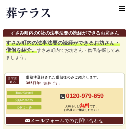
すさみ町内の0社の法事法要の読経ができるお坊さん
すさみ町内の法事法要の読経ができるお坊さん・
僧侶を紹介。
すさみ町内でお坊さん・僧侶を探してみ
ましょう。
僧籍簿登録された僧侶様のみご紹介します。
全宗派
対応
365日年中無休です。
事前相談無料
0120-979-659
定額のお布施
無料
見積もりは
です。
心付け不要
お気軽にご相談ください！
メールフォームでのお問い合わせ