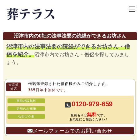
沼津市内の0社の法事法要の読経ができるお坊さん
沼津市内の法事法要の読経ができるお坊さん・僧
侶を紹介。
沼津市内でお坊さん・僧侶を探してみまし
ょう。
僧籍簿登録された僧侶様のみご紹介します。
全宗派
対応
365日年中無休です。
事前相談無料
0120-979-659
定額のお布施
無料
見積もりは
です。
心付け不要
お気軽にご相談ください！
メールフォームでのお問い合わせ