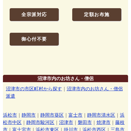
全宗派対応
定額お布施
御心付不要
沼津市内のお坊さん・僧侶
沼津市の市区町村から探す
｜
沼津市内のお坊さん・僧侶
派遣
浜松市
｜
静岡市
｜
静岡市葵区
｜
富士市
｜
静岡市清水区
｜
浜
松市中区
｜
静岡市駿河区
｜
沼津市
｜
磐田市
｜
焼津市
｜
藤枝
市
｜
富士宮市
｜
浜松市東区
｜
掛川市
｜
浜松市西区
｜
三島市