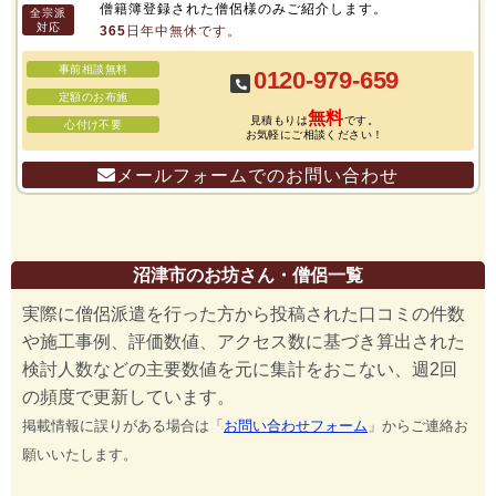
僧籍簿登録された僧侶様のみご紹介します。
全宗派
対応
365日年中無休です。
事前相談無料
0120-979-659
定額のお布施
無料
見積もりは
です。
心付け不要
お気軽にご相談ください！
メールフォームでのお問い合わせ
沼津市のお坊さん・僧侶一覧
実際に僧侶派遣を行った方から投稿された口コミの件数
や施工事例、評価数値、アクセス数に基づき算出された
検討人数などの主要数値を元に集計をおこない、週2回
の頻度で更新しています。
掲載情報に誤りがある場合は「
お問い合わせフォーム
」からご連絡お
願いいたします。