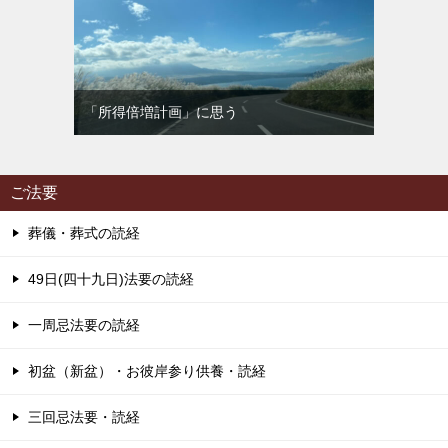
「所得倍増計画」に思う
ご法要
葬儀・葬式の読経
49日(四十九日)法要の読経
一周忌法要の読経
初盆（新盆）・お彼岸参り供養・読経
三回忌法要・読経