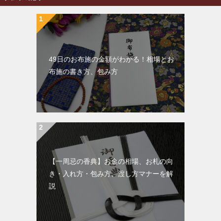
49日のお布施の金額がわかる！相場とお
布施の書き方、包み方
【一周忌の香典】お金の相場、お札の向
き・入れ方・包み方、渡し方マナーを解
説