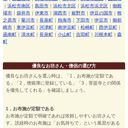
｜
浜松市南区
｜
島田市
｜
浜松市北区
｜
浜松市浜北区
｜
御殿
場市
｜
袋井市
｜
伊東市
｜
湖西市
｜
裾野市
｜
伊豆の国市
｜
牧
之原市
｜
菊川市
｜
長泉町
｜
熱海市
｜
下田市
｜
伊豆市
｜
御前
崎市
｜
東伊豆町
｜
河津町
｜
南伊豆町
｜
松崎町
｜
西伊豆町
｜
函南町
｜
清水町
｜
長泉町
｜
小山町
｜
吉田町
｜
川根本町
｜
森
町
優良なお坊さん・僧侶の選び方
優良なお坊さんを選ぶ時は、「1，お布施が定額であ
る」「2，僧籍簿に登録している」「3，菩提寺との関係
を優先してくれる」を確認しましょう。
1，お布施が定額である
お布施が定額で明確であれば依頼しやすいお坊さんで
す。読経時のお布施は「お気持ちで」という風習がある