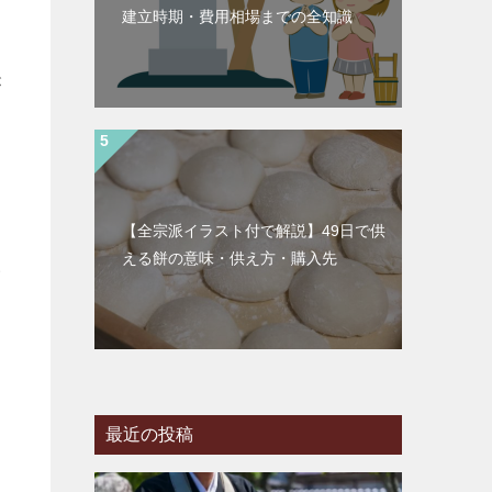
建立時期・費用相場までの全知識
が
【全宗派イラスト付で解説】49日で供
える餅の意味・供え方・購入先
い
さ
最近の投稿
提