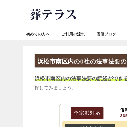
初めての方へ
ご利用の流れ
僧侶ブログ
浜松市南区内の0社の法事法要
浜松市南区内の法事法要の読経ができ
探してみましょう。
僧
全宗派
対応
3