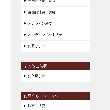
三回忌法要・読経
百箇日法要・読経
き
り
オンライン法要
ー
オンラインペット法要
お墓じまい
その他ご供養
お仏壇供養
お役立ちコンテンツ
法事・法要