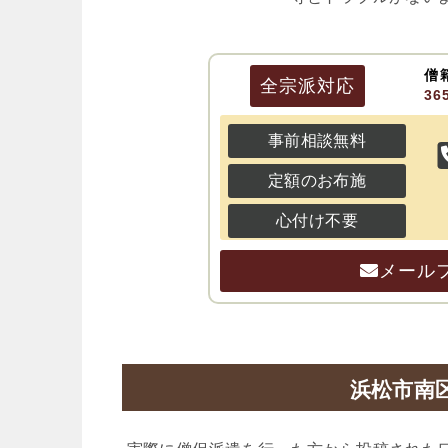
僧
全宗派
対応
3
事前相談無料
定額のお布施
心付け不要
メール
浜松市南