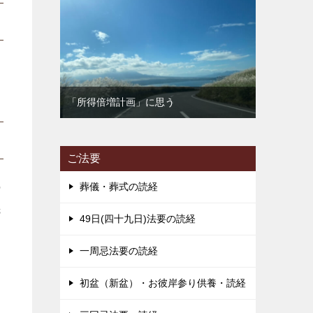
「所得倍増計画」に思う
ご法要
葬儀・葬式の読経
の
先
49日(四十九日)法要の読経
一周忌法要の読経
す
初盆（新盆）・お彼岸参り供養・読経