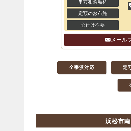
事前相談無料
定額のお布施
心付け不要
メール
全宗派対応
定
浜松市南