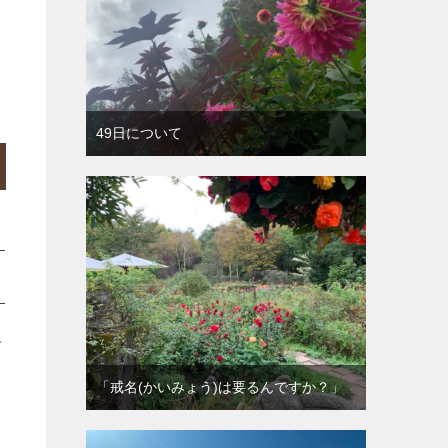
出
49日について
で
「戒名(かいみょう)は要るんですか？」