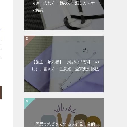
向き・入れ方・包み方、渡し方マナー
を解説
焼
区
町
水
【施主・参列者】一周忌の「熨斗（の
し）」書き方・注意点｜全宗派対応版
一周忌で塔婆を立てる人必見！目的・