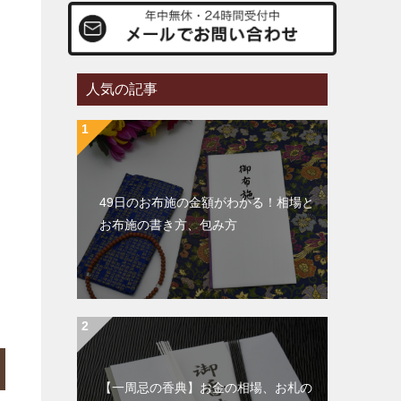
人気の記事
49日のお布施の金額がわかる！相場と
お布施の書き方、包み方
【一周忌の香典】お金の相場、お札の