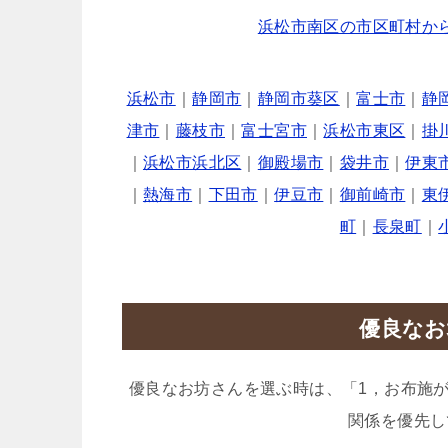
浜松市南区の市区町村か
浜松市
｜
静岡市
｜
静岡市葵区
｜
富士市
｜
静
津市
｜
藤枝市
｜
富士宮市
｜
浜松市東区
｜
掛
｜
浜松市浜北区
｜
御殿場市
｜
袋井市
｜
伊東
｜
熱海市
｜
下田市
｜
伊豆市
｜
御前崎市
｜
東
町
｜
長泉町
｜
優良なお
優良なお坊さんを選ぶ時は、「1，お布施
関係を優先し