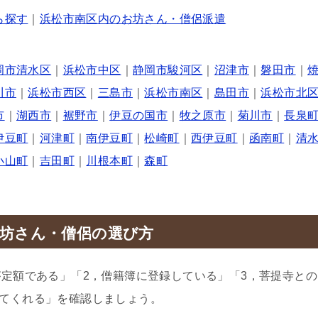
ら探す
｜
浜松市南区内のお坊さん・僧侶派遣
岡市清水区
｜
浜松市中区
｜
静岡市駿河区
｜
沼津市
｜
磐田市
｜
川市
｜
浜松市西区
｜
三島市
｜
浜松市南区
｜
島田市
｜
浜松市北
市
｜
湖西市
｜
裾野市
｜
伊豆の国市
｜
牧之原市
｜
菊川市
｜
長泉
伊豆町
｜
河津町
｜
南伊豆町
｜
松崎町
｜
西伊豆町
｜
函南町
｜
清
小山町
｜
吉田町
｜
川根本町
｜
森町
坊さん・僧侶の選び方
が定額である」「2，僧籍簿に登録している」「3，菩提寺との
てくれる」を確認しましょう。