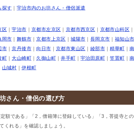
ら探す
｜
宇治市内のお坊さん・僧侶派遣
京区
｜
宇治市
｜
京都市左京区
｜
京都市西京区
｜
京都市山科区
亀岡市
｜
舞鶴市
｜
京都市上京区
｜
城陽市
｜
長岡京市
｜
福知山
辺市
｜
京丹後市
｜
向日市
｜
京都市東山区
｜
綾部市
｜
精華町
｜
波町
｜
大山崎町
｜
久御山町
｜
井手町
｜
宇治田原町
｜
笠置町
｜
山城村
｜
伊根町
坊さん・僧侶の選び方
が定額である」「2，僧籍簿に登録している」「3，菩提寺との
てくれる」を確認しましょう。