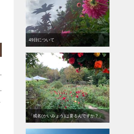
出
49日について
で
「戒名(かいみょう)は要るんですか？」