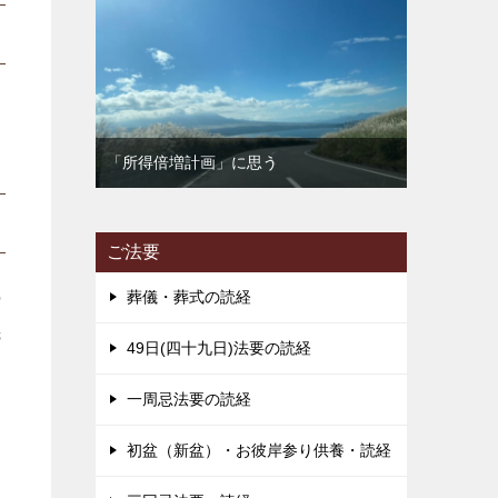
「所得倍増計画」に思う
ご法要
葬儀・葬式の読経
の
先
49日(四十九日)法要の読経
一周忌法要の読経
す
初盆（新盆）・お彼岸参り供養・読経