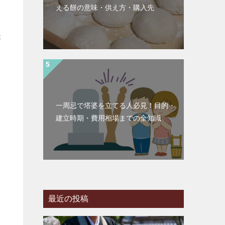
える餅の意味・供え方・購入先
が
一周忌で塔婆を立てる人必見！目的・
建立時期・費用相場までの全知識
い
さ
最近の投稿
提