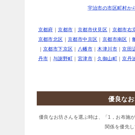
宇治市の市区町村か
京都府
｜
京都市
｜
京都市伏見区
｜
京都市右
京都市北区
｜
京都市中京区
｜
京都市南区
｜
｜
京都市下京区
｜
八幡市
｜
木津川市
｜
京田
丹市
｜
与謝野町
｜
宮津市
｜
久御山町
｜
京丹
優良なお
優良なお坊さんを選ぶ時は、「1，お布施
関係を優先し