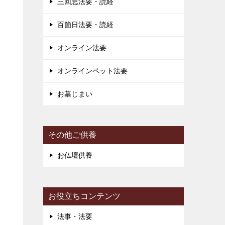
三回忌法要・読経
百箇日法要・読経
き
り
オンライン法要
ー
オンラインペット法要
お墓じまい
その他ご供養
お仏壇供養
お役立ちコンテンツ
法事・法要