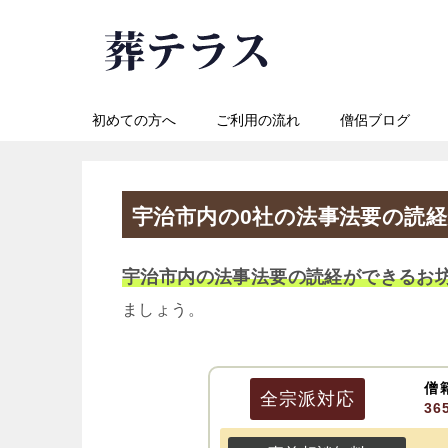
初めての方へ
ご利用の流れ
僧侶ブログ
宇治市内の0社の法事法要の読
宇治市内の法事法要の読経ができるお
ましょう。
僧
全宗派
対応
3