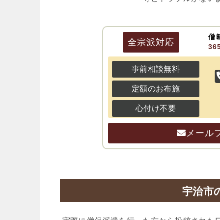
僧
全宗派
対応
3
事前相談無料
定額のお布施
心付け不要
メール
宇治市