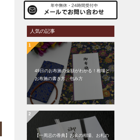
人気の記事
49日のお布施の金額がわかる！相場と
お布施の書き方、包み方
【一周忌の香典】お金の相場、お札の