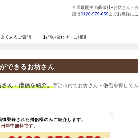
全国展開中の葬儀社+お坊さん・
談は
0120-979-659
までお気軽に
よくあるご質問
お問い合わせ・ご相談
経ができるお坊さん
坊さん・僧侶を紹介。
宇治市内でお坊さん・僧侶を探して
籍簿登録された僧侶様のみご紹介します。
65日年中無休です。