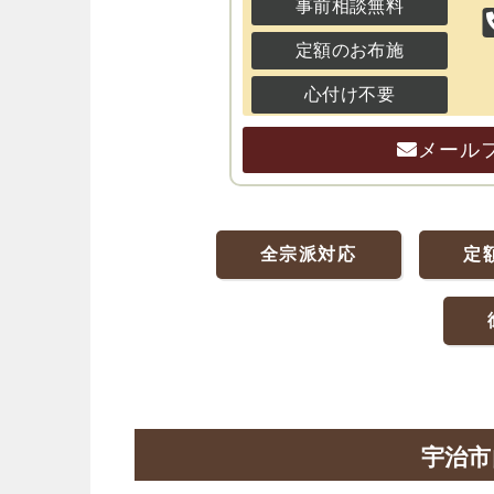
事前相談無料
定額のお布施
心付け不要
メール
全宗派対応
定
宇治市