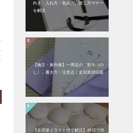
向き・入れ方・包み方、渡し方マナー
を解説
｜
市
南
南
【施主・参列者】一周忌の「熨斗（の
し）」書き方・注意点｜全宗派対応版
【全宗派イラスト付で解説】49日で供