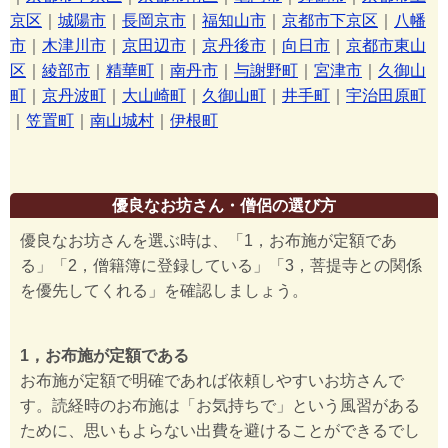
京区
｜
城陽市
｜
長岡京市
｜
福知山市
｜
京都市下京区
｜
八幡
市
｜
木津川市
｜
京田辺市
｜
京丹後市
｜
向日市
｜
京都市東山
区
｜
綾部市
｜
精華町
｜
南丹市
｜
与謝野町
｜
宮津市
｜
久御山
町
｜
京丹波町
｜
大山崎町
｜
久御山町
｜
井手町
｜
宇治田原町
｜
笠置町
｜
南山城村
｜
伊根町
優良なお坊さん・僧侶の選び方
優良なお坊さんを選ぶ時は、「1，お布施が定額であ
る」「2，僧籍簿に登録している」「3，菩提寺との関係
を優先してくれる」を確認しましょう。
1，お布施が定額である
お布施が定額で明確であれば依頼しやすいお坊さんで
す。読経時のお布施は「お気持ちで」という風習がある
ために、思いもよらない出費を避けることができるでし