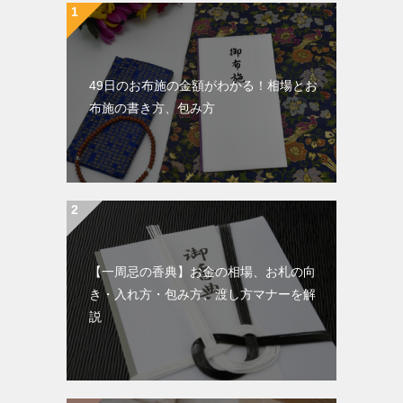
49日のお布施の金額がわかる！相場とお
布施の書き方、包み方
【一周忌の香典】お金の相場、お札の向
き・入れ方・包み方、渡し方マナーを解
説