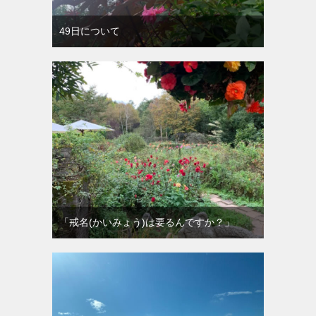
49日について
「戒名(かいみょう)は要るんですか？」