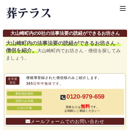
大山崎町内の0社の法事法要の読経ができるお坊さん
大山崎町内の法事法要の読経ができるお坊さん・
僧侶を紹介。
大山崎町内でお坊さん・僧侶を探してみ
ましょう。
僧籍簿登録された僧侶様のみご紹介します。
全宗派
対応
365日年中無休です。
事前相談無料
0120-979-659
定額のお布施
無料
見積もりは
です。
心付け不要
お気軽にご相談ください！
メールフォームでのお問い合わせ