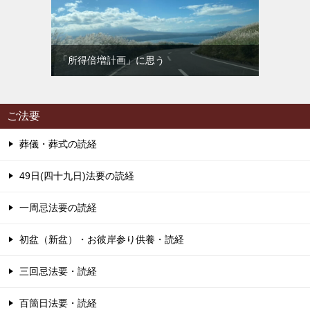
「所得倍増計画」に思う
ご法要
葬儀・葬式の読経
49日(四十九日)法要の読経
一周忌法要の読経
初盆（新盆）・お彼岸参り供養・読経
三回忌法要・読経
百箇日法要・読経