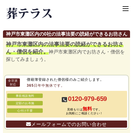
神戸市東灘区内の0社の法事法要の読経ができるお坊さん
神戸市東灘区内の法事法要の読経ができるお坊さ
ん・僧侶を紹介。
神戸市東灘区内でお坊さん・僧侶を
探してみましょう。
僧籍簿登録された僧侶様のみご紹介します。
全宗派
対応
365日年中無休です。
事前相談無料
0120-979-659
定額のお布施
無料
見積もりは
です。
心付け不要
お気軽にご相談ください！
メールフォームでのお問い合わせ