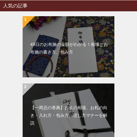
人気の記事
49日のお布施の金額がわかる！相場とお
布施の書き方、包み方
【一周忌の香典】お金の相場、お札の向
き・入れ方・包み方、渡し方マナーを解
説