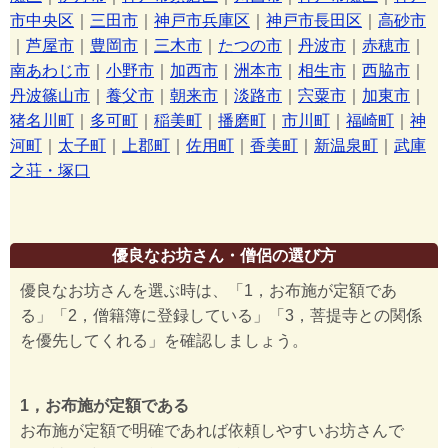
市中央区
｜
三田市
｜
神戸市兵庫区
｜
神戸市長田区
｜
高砂市
｜
芦屋市
｜
豊岡市
｜
三木市
｜
たつの市
｜
丹波市
｜
赤穂市
｜
南あわじ市
｜
小野市
｜
加西市
｜
洲本市
｜
相生市
｜
西脇市
｜
丹波篠山市
｜
養父市
｜
朝来市
｜
淡路市
｜
宍粟市
｜
加東市
｜
猪名川町
｜
多可町
｜
稲美町
｜
播磨町
｜
市川町
｜
福崎町
｜
神
河町
｜
太子町
｜
上郡町
｜
佐用町
｜
香美町
｜
新温泉町
｜
武庫
之荘・塚口
優良なお坊さん・僧侶の選び方
優良なお坊さんを選ぶ時は、「1，お布施が定額であ
る」「2，僧籍簿に登録している」「3，菩提寺との関係
を優先してくれる」を確認しましょう。
1，お布施が定額である
お布施が定額で明確であれば依頼しやすいお坊さんで