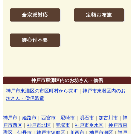
全宗派対応
定額お布施
御心付不要
神戸市東灘区内のお坊さん・僧侶
神戸市東灘区の市区町村から探す
｜
神戸市東灘区内のお
坊さん・僧侶派遣
神戸市
｜
姫路市
｜
西宮市
｜
尼崎市
｜
明石市
｜
加古川市
｜
神
戸市西区
｜
神戸市北区
｜
宝塚市
｜
神戸市垂水区
｜
神戸市東
灘区
｜
伊丹市
｜
神戸市須磨区
｜
川西市
｜
神戸市灘区
｜
神戸