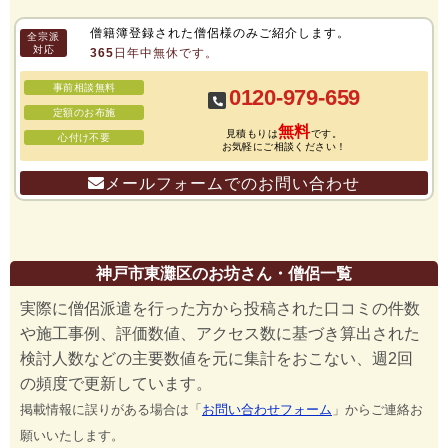
僧籍簿登録された僧侶様のみご紹介します。
全宗派
対応
365日年中無休です。
事前相談無料
0120-979-659
定額のお布施
無料
見積もりは
です。
心付け不要
お気軽にご相談ください！
メールフォームでのお問い合わせ
神戸市東灘区のお坊さん・僧侶一覧
実際に僧侶派遣を行った方から投稿された口コミの件数
や施工事例、評価数値、アクセス数に基づき算出された
検討人数などの主要数値を元に集計をおこない、週2回
の頻度で更新しています。
掲載情報に誤りがある場合は「
お問い合わせフォーム
」からご連絡お
願いいたします。