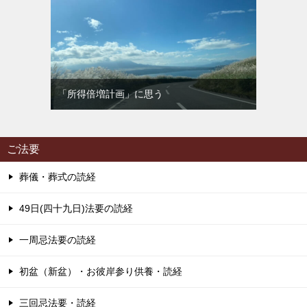
「所得倍増計画」に思う
ご法要
葬儀・葬式の読経
49日(四十九日)法要の読経
一周忌法要の読経
初盆（新盆）・お彼岸参り供養・読経
三回忌法要・読経