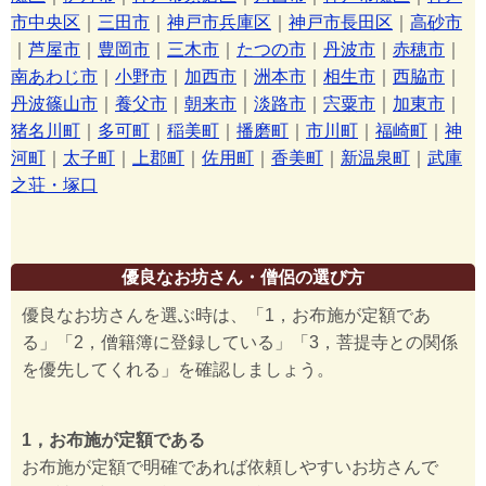
市中央区
｜
三田市
｜
神戸市兵庫区
｜
神戸市長田区
｜
高砂市
｜
芦屋市
｜
豊岡市
｜
三木市
｜
たつの市
｜
丹波市
｜
赤穂市
｜
南あわじ市
｜
小野市
｜
加西市
｜
洲本市
｜
相生市
｜
西脇市
｜
丹波篠山市
｜
養父市
｜
朝来市
｜
淡路市
｜
宍粟市
｜
加東市
｜
猪名川町
｜
多可町
｜
稲美町
｜
播磨町
｜
市川町
｜
福崎町
｜
神
河町
｜
太子町
｜
上郡町
｜
佐用町
｜
香美町
｜
新温泉町
｜
武庫
之荘・塚口
優良なお坊さん・僧侶の選び方
優良なお坊さんを選ぶ時は、「1，お布施が定額であ
る」「2，僧籍簿に登録している」「3，菩提寺との関係
を優先してくれる」を確認しましょう。
1，お布施が定額である
お布施が定額で明確であれば依頼しやすいお坊さんで