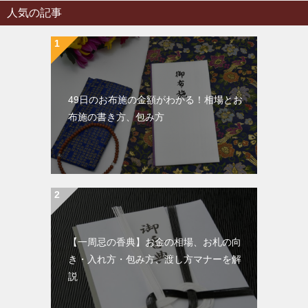
人気の記事
49日のお布施の金額がわかる！相場とお
布施の書き方、包み方
【一周忌の香典】お金の相場、お札の向
き・入れ方・包み方、渡し方マナーを解
説