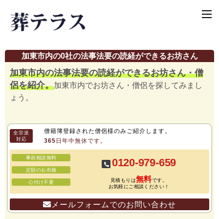
加東市内の0社の法事法要の読経ができるお坊さん
加東市内の法事法要の読経ができるお坊さん・僧
侶を紹介。
加東市内でお坊さん・僧侶を探してみまし
ょう。
僧籍簿登録された僧侶様のみご紹介します。
全宗派
対応
365日年中無休です。
事前相談無料
0120-979-659
定額のお布施
無料
見積もりは
です。
心付け不要
お気軽にご相談ください！
メールフォームでのお問い合わせ