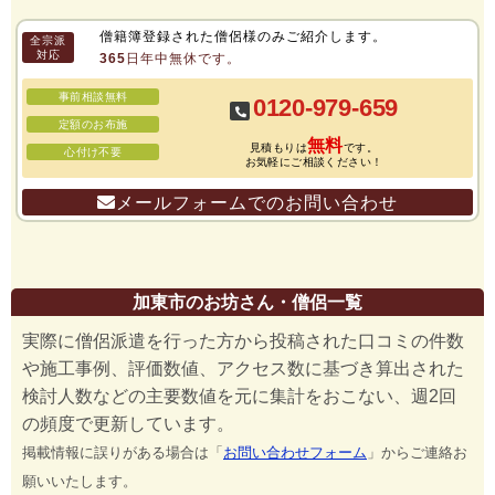
僧籍簿登録された僧侶様のみご紹介します。
全宗派
対応
365日年中無休です。
事前相談無料
0120-979-659
定額のお布施
無料
見積もりは
です。
心付け不要
お気軽にご相談ください！
メールフォームでのお問い合わせ
加東市のお坊さん・僧侶一覧
実際に僧侶派遣を行った方から投稿された口コミの件数
や施工事例、評価数値、アクセス数に基づき算出された
検討人数などの主要数値を元に集計をおこない、週2回
の頻度で更新しています。
掲載情報に誤りがある場合は「
お問い合わせフォーム
」からご連絡お
願いいたします。