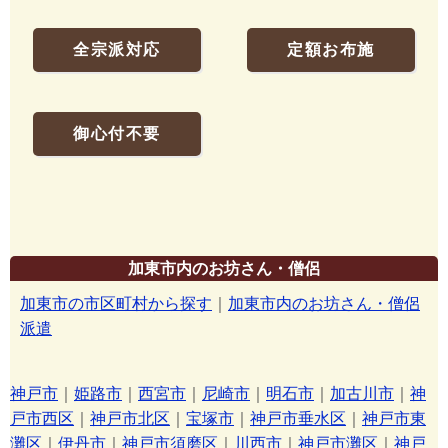
全宗派対応
定額お布施
御心付不要
加東市内のお坊さん・僧侶
加東市の市区町村から探す
｜
加東市内のお坊さん・僧侶
派遣
神戸市
｜
姫路市
｜
西宮市
｜
尼崎市
｜
明石市
｜
加古川市
｜
神
戸市西区
｜
神戸市北区
｜
宝塚市
｜
神戸市垂水区
｜
神戸市東
灘区
｜
伊丹市
｜
神戸市須磨区
｜
川西市
｜
神戸市灘区
｜
神戸