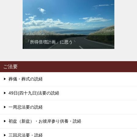
「所得倍増計画」に思う
ご法要
葬儀・葬式の読経
49日(四十九日)法要の読経
一周忌法要の読経
初盆（新盆）・お彼岸参り供養・読経
三回忌法要・読経