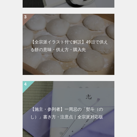
【全宗派イラスト付で解説】49日で供え
る餅の意味・供え方・購入先
【施主・参列者】一周忌の「熨斗（の
し）」書き方・注意点｜全宗派対応版