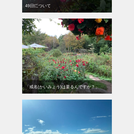
49日について
「戒名(かいみょう)は要るんですか？」