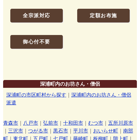
全宗派対応
定額お布施
御心付不要
深浦町内のお坊さん・僧侶
深浦町の市区町村から探す
｜
深浦町内のお坊さん・僧侶
派遣
青森市
｜
八戸市
｜
弘前市
｜
十和田市
｜
むつ市
｜
五所川原市
｜
三沢市
｜
つがる市
｜
黒石市
｜
平川市
｜
おいらせ町
｜
南部
町
｜
東北町
｜
五戸町
｜
七戸町
｜
藤崎町
｜
板柳町
｜
階上町
｜