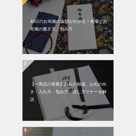
49日のお布施の金額がわかる！相場とお
布施の書き方、包み方
【一周忌の香典】お金の相場、お札の向
き・入れ方・包み方、渡し方マナーを解
説