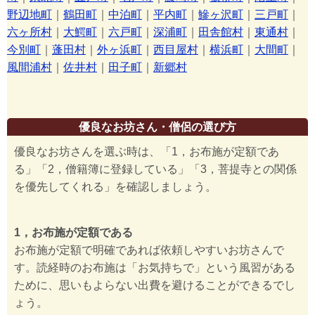
野辺地町
｜
鶴田町
｜
中泊町
｜
平内町
｜
鰺ヶ沢町
｜
三戸町
｜
六ヶ所村
｜
大鰐町
｜
六戸町
｜
深浦町
｜
田舎館村
｜
東通村
｜
今別町
｜
蓬田村
｜
外ヶ浜町
｜
西目屋村
｜
横浜町
｜
大間町
｜
風間浦村
｜
佐井村
｜
田子町
｜
新郷村
優良なお坊さん・僧侶の選び方
優良なお坊さんを選ぶ時は、「1，お布施が定額であ
る」「2，僧籍簿に登録している」「3，菩提寺との関係
を優先してくれる」を確認しましょう。
1，お布施が定額である
お布施が定額で明確であれば依頼しやすいお坊さんで
す。読経時のお布施は「お気持ちで」という風習がある
ために、思いもよらない出費を避けることができるでし
ょう。