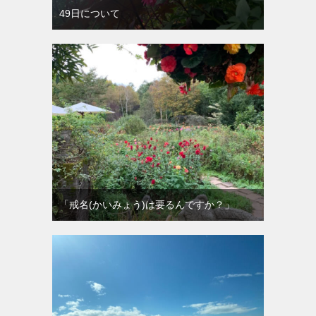
49日について
「戒名(かいみょう)は要るんですか？」