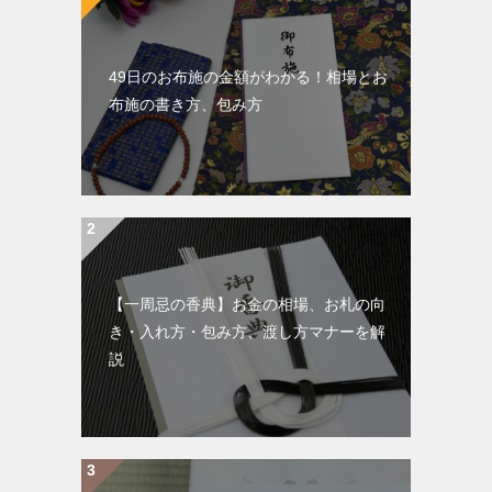
49日のお布施の金額がわかる！相場とお
布施の書き方、包み方
【一周忌の香典】お金の相場、お札の向
き・入れ方・包み方、渡し方マナーを解
説