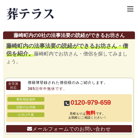
藤崎町内の0社の法事法要の読経ができるお坊さん
藤崎町内の法事法要の読経ができるお坊さん・僧
侶を紹介。
藤崎町内でお坊さん・僧侶を探してみまし
ょう。
僧籍簿登録された僧侶様のみご紹介します。
全宗派
対応
365日年中無休です。
事前相談無料
0120-979-659
定額のお布施
無料
見積もりは
です。
心付け不要
お気軽にご相談ください！
メールフォームでのお問い合わせ