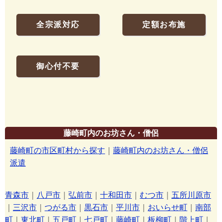
全宗派対応
定額お布施
御心付不要
藤崎町内のお坊さん・僧侶
藤崎町の市区町村から探す
｜
藤崎町内のお坊さん・僧侶
派遣
青森市
｜
八戸市
｜
弘前市
｜
十和田市
｜
むつ市
｜
五所川原市
｜
三沢市
｜
つがる市
｜
黒石市
｜
平川市
｜
おいらせ町
｜
南部
町
｜
東北町
｜
五戸町
｜
七戸町
｜
藤崎町
｜
板柳町
｜
階上町
｜