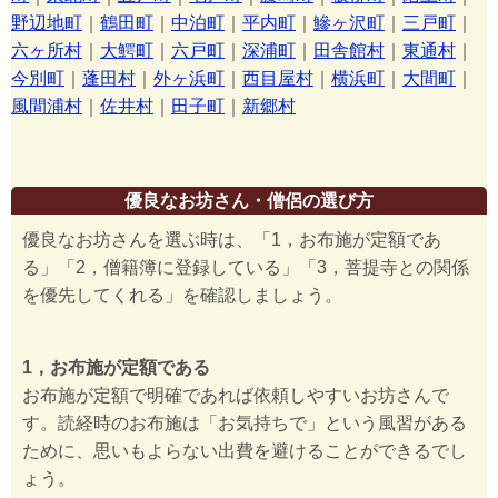
野辺地町
｜
鶴田町
｜
中泊町
｜
平内町
｜
鰺ヶ沢町
｜
三戸町
｜
六ヶ所村
｜
大鰐町
｜
六戸町
｜
深浦町
｜
田舎館村
｜
東通村
｜
今別町
｜
蓬田村
｜
外ヶ浜町
｜
西目屋村
｜
横浜町
｜
大間町
｜
風間浦村
｜
佐井村
｜
田子町
｜
新郷村
優良なお坊さん・僧侶の選び方
優良なお坊さんを選ぶ時は、「1，お布施が定額であ
る」「2，僧籍簿に登録している」「3，菩提寺との関係
を優先してくれる」を確認しましょう。
1，お布施が定額である
お布施が定額で明確であれば依頼しやすいお坊さんで
す。読経時のお布施は「お気持ちで」という風習がある
ために、思いもよらない出費を避けることができるでし
ょう。