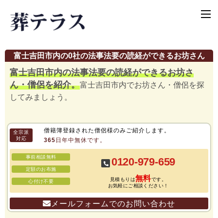
富士吉田市内の0社の法事法要の読経ができるお坊さん
富士吉田市内の法事法要の読経ができるお坊さ
ん・僧侶を紹介。
富士吉田市内でお坊さん・僧侶を探
してみましょう。
僧籍簿登録された僧侶様のみご紹介します。
全宗派
対応
365日年中無休です。
事前相談無料
0120-979-659
定額のお布施
無料
見積もりは
です。
心付け不要
お気軽にご相談ください！
メールフォームでのお問い合わせ