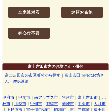
全宗派対応
定額お布施
御心付不要
富士吉田市内のお坊さん・僧侶
富士吉田市の市区町村から探す
｜
富士吉田市内のお坊さ
ん・僧侶派遣
甲府市
｜
甲斐市
｜
南アルプス市
｜
笛吹市
｜
富士吉田市
｜
北
杜市
｜
山梨市
｜
甲州市
｜
都留市
｜
韮崎市
｜
中央市
｜
大月市
｜
上野原市
｜
富士河口湖町
｜
昭和町
｜
市川三郷町
｜
富士川