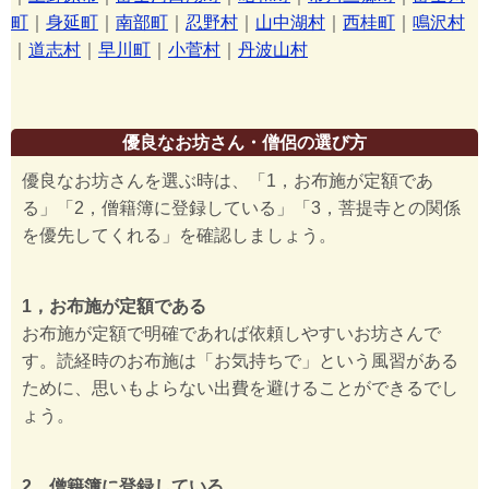
町
｜
身延町
｜
南部町
｜
忍野村
｜
山中湖村
｜
西桂町
｜
鳴沢村
｜
道志村
｜
早川町
｜
小菅村
｜
丹波山村
優良なお坊さん・僧侶の選び方
優良なお坊さんを選ぶ時は、「1，お布施が定額であ
る」「2，僧籍簿に登録している」「3，菩提寺との関係
を優先してくれる」を確認しましょう。
1，お布施が定額である
お布施が定額で明確であれば依頼しやすいお坊さんで
す。読経時のお布施は「お気持ちで」という風習がある
ために、思いもよらない出費を避けることができるでし
ょう。
2，僧籍簿に登録している