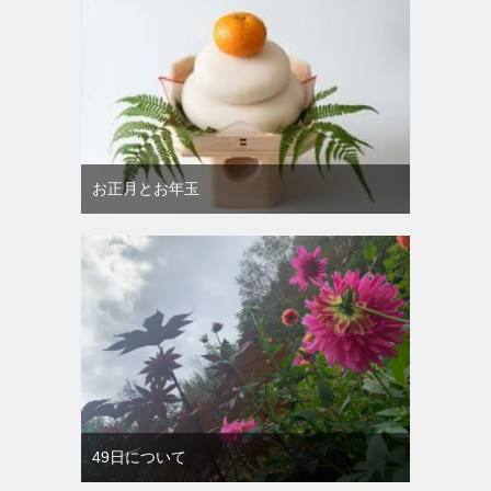
お正月とお年玉
49日について