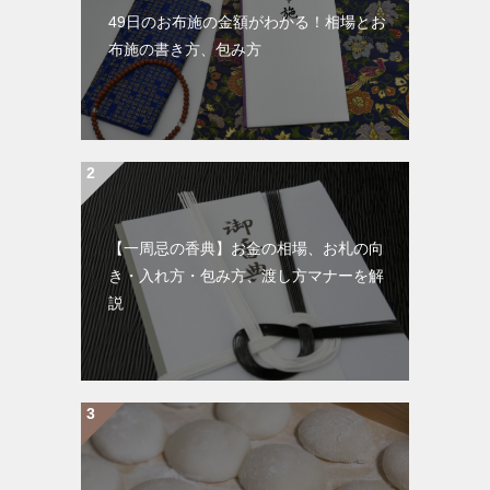
49日のお布施の金額がわかる！相場とお
布施の書き方、包み方
【一周忌の香典】お金の相場、お札の向
き・入れ方・包み方、渡し方マナーを解
説