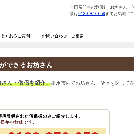
全国展開中の葬儀社+お坊さん・
談は
0120-979-659
までお気軽に
よくあるご質問
お問い合わせ・ご相談
経ができるお坊さん
坊さん・僧侶を紹介。
射水市内でお坊さん・僧侶を探して
籍簿登録された僧侶様のみご紹介します。
65日年中無休です。