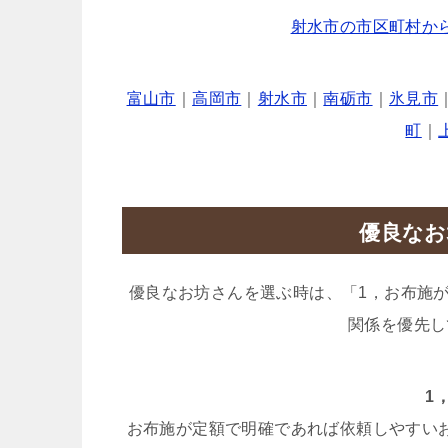
射水市の市区町村か
富山市
｜
高岡市
｜
射水市
｜
南砺市
｜
氷見市
町
｜
優良なお
優良なお坊さんを選ぶ時は、「1，お布施
関係を優先し
1
お布施が定額で明確であれば依頼しやすい