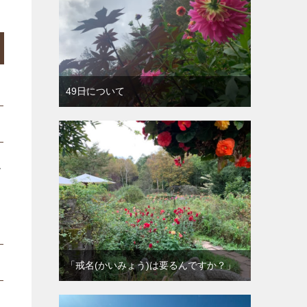
49日について
で
「戒名(かいみょう)は要るんですか？」