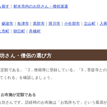
ら探す
｜
射水市内のお坊さん・僧侶派遣
｜
砺波市
｜
魚津市
｜
黒部市
｜
滑川市
｜
小矢部市
｜
立山町
｜
入
上市町
｜
朝日町
｜
舟橋村
坊さん・僧侶の選び方
が定額である」「2，僧籍簿に登録している」「3，菩提寺との
てくれる」を確認しましょう。
，お布施が定額である
お坊さんです。読経時のお布施は「お気持ちで」という風習