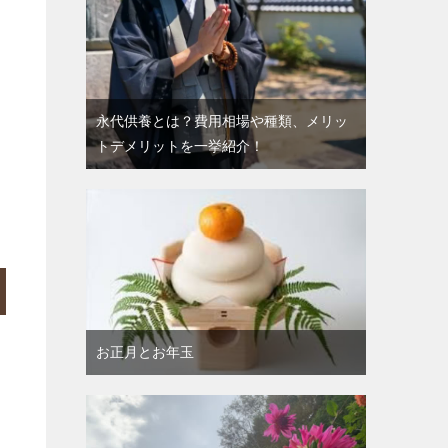
永代供養とは？費用相場や種類、メリッ
トデメリットを一挙紹介！
お正月とお年玉
出