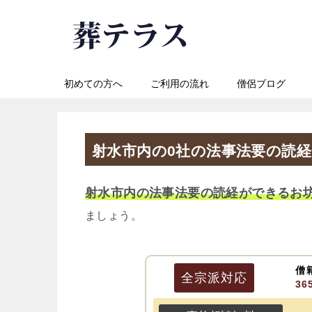
初めての方へ
ご利用の流れ
僧侶ブログ
射水市内の0社の法事法要の読
射水市内の法事法要の読経ができるお
ましょう。
僧
全宗派
対応
3