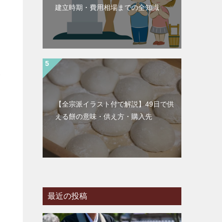
建立時期・費用相場までの全知識
い
【全宗派イラスト付で解説】49日で供
える餅の意味・供え方・購入先
さ
提
最近の投稿