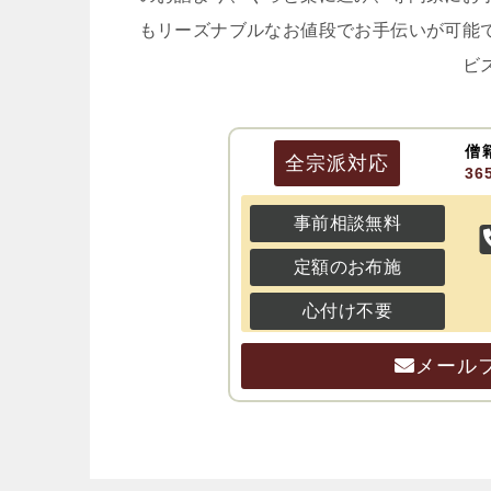
もリーズナブルなお値段でお手伝いが可能
ビ
僧
全宗派
対応
3
事前相談無料
定額のお布施
心付け不要
メール