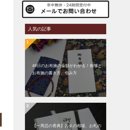
人気の記事
49日のお布施の金額がわかる！相場と
お布施の書き方、包み方
【一周忌の香典】お金の相場、お札の