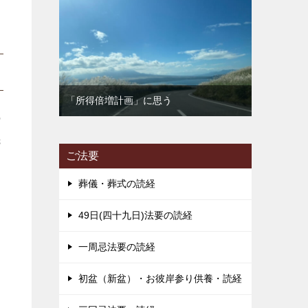
「所得倍増計画」に思う
の
先
ご法要
葬儀・葬式の読経
す
49日(四十九日)法要の読経
一周忌法要の読経
初盆（新盆）・お彼岸参り供養・読経
き
り