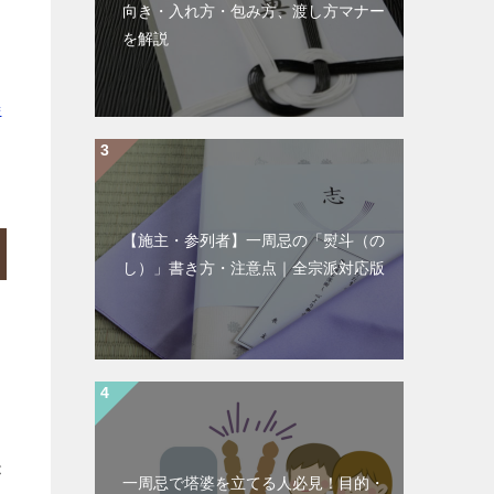
向き・入れ方・包み方、渡し方マナー
を解説
善
【施主・参列者】一周忌の「熨斗（の
し）」書き方・注意点｜全宗派対応版
が
一周忌で塔婆を立てる人必見！目的・