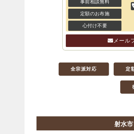
事前相談無料
定額のお布施
心付け不要
メール
全宗派対応
定
射水市