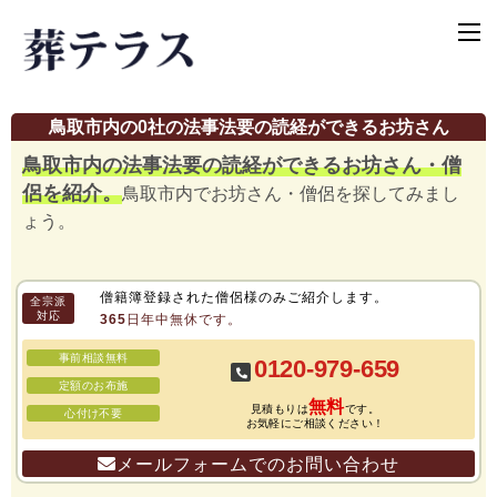
鳥取市内の0社の法事法要の読経ができるお坊さん
鳥取市内の法事法要の読経ができるお坊さん・僧
侶を紹介。
鳥取市内でお坊さん・僧侶を探してみまし
ょう。
僧籍簿登録された僧侶様のみご紹介します。
全宗派
対応
365日年中無休です。
事前相談無料
0120-979-659
定額のお布施
無料
見積もりは
です。
心付け不要
お気軽にご相談ください！
メールフォームでのお問い合わせ