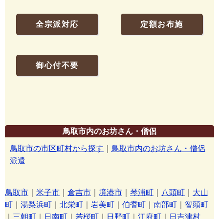
全宗派対応
定額お布施
御心付不要
鳥取市内のお坊さん・僧侶
鳥取市の市区町村から探す
｜
鳥取市内のお坊さん・僧侶
派遣
鳥取市
｜
米子市
｜
倉吉市
｜
境港市
｜
琴浦町
｜
八頭町
｜
大山
町
｜
湯梨浜町
｜
北栄町
｜
岩美町
｜
伯耆町
｜
南部町
｜
智頭町
｜
三朝町
｜
日南町
｜
若桜町
｜
日野町
｜
江府町
｜
日吉津村