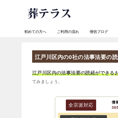
初めての方へ
ご利用の流れ
僧侶ブログ
江戸川区内の0社の法事法要の
江戸川区内の法事法要の読経ができる
てみましょう。
僧
全宗派
対応
3