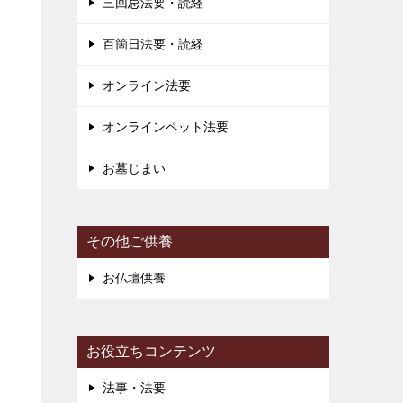
三回忌法要・読経
百箇日法要・読経
き
り
オンライン法要
ー
オンラインペット法要
お墓じまい
その他ご供養
お仏壇供養
お役立ちコンテンツ
法事・法要