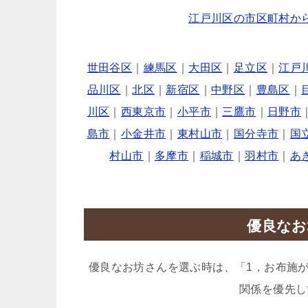
江戸川区の市区町村か
世田谷区
｜
練馬区
｜
大田区
｜
足立区
｜
江戸
品川区
｜
北区
｜
新宿区
｜
中野区
｜
豊島区
｜
川区
｜
西東京市
｜
小平市
｜
三鷹市
｜
日野市
島市
｜
小金井市
｜
東村山市
｜
国分寺市
｜
国
村山市
｜
多摩市
｜
稲城市
｜
羽村市
｜
あ
優良なお
優良なお坊さんを選ぶ時は、「1，お布施
関係を優先し