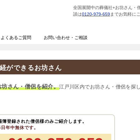
全国展開中の葬儀社+お坊さん・
談は
0120-979-659
までお気軽に
よくあるご質問
お問い合わせ・ご相談
読経ができるお坊さん
お坊さん・僧侶を紹介。
江戸川区内でお坊さん・僧侶を探
籍簿登録された僧侶様のみご紹介します。
65日年中無休です。