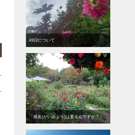
出
49日について
で
「戒名(かいみょう)は要るんですか？」