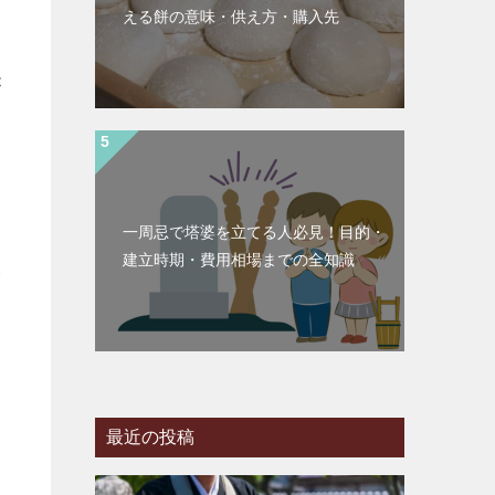
える餅の意味・供え方・購入先
が
一周忌で塔婆を立てる人必見！目的・
建立時期・費用相場までの全知識
い
さ
最近の投稿
提