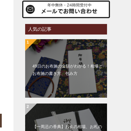
人気の記事
49日のお布施の金額がわかる！相場と
お布施の書き方、包み方
【一周忌の香典】お金の相場、お札の