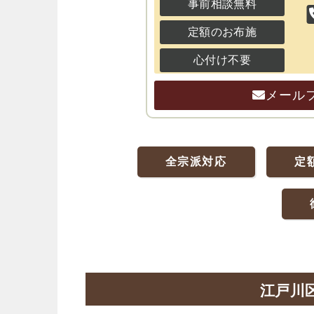
事前相談無料
定額のお布施
心付け不要
メール
全宗派対応
定
江戸川