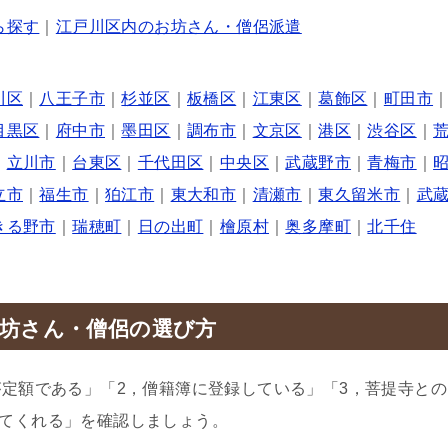
ら探す
｜
江戸川区内のお坊さん・僧侶派遣
川区
｜
八王子市
｜
杉並区
｜
板橋区
｜
江東区
｜
葛飾区
｜
町田市
目黒区
｜
府中市
｜
墨田区
｜
調布市
｜
文京区
｜
港区
｜
渋谷区
｜
｜
立川市
｜
台東区
｜
千代田区
｜
中央区
｜
武蔵野市
｜
青梅市
｜
立市
｜
福生市
｜
狛江市
｜
東大和市
｜
清瀬市
｜
東久留米市
｜
武
きる野市
｜
瑞穂町
｜
日の出町
｜
檜原村
｜
奥多摩町
｜
北千住
坊さん・僧侶の選び方
が定額である」「2，僧籍簿に登録している」「3，菩提寺との
てくれる」を確認しましょう。