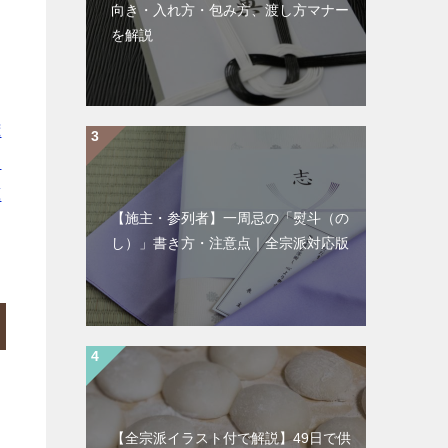
向き・入れ方・包み方、渡し方マナー
を解説
｜
荒
昭
蔵
【施主・参列者】一周忌の「熨斗（の
し）」書き方・注意点｜全宗派対応版
【全宗派イラスト付で解説】49日で供