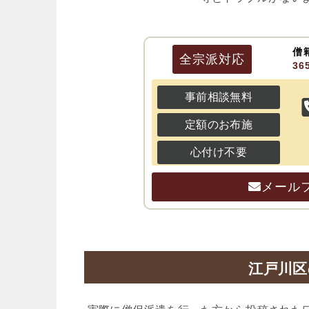
僧
全宗派
対応
3
事前相談無料
定額のお布施
心付け不要
メール
江戸川区