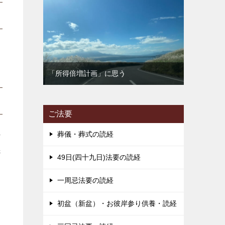
「所得倍増計画」に思う
ご法要
葬儀・葬式の読経
の
先
49日(四十九日)法要の読経
一周忌法要の読経
す
初盆（新盆）・お彼岸参り供養・読経