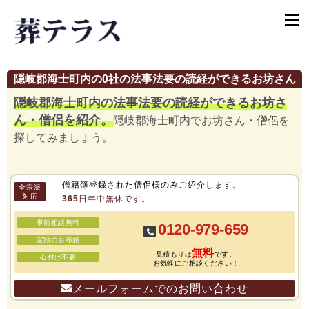
隠岐郡海士町内の0社の法事法要の読経ができるお坊さん
隠岐郡海士町内の法事法要の読経ができるお坊さ
ん・僧侶を紹介。
隠岐郡海士町内でお坊さん・僧侶を
探してみましょう。
僧籍簿登録された僧侶様のみご紹介します。
全宗派
対応
365日年中無休です。
事前相談無料
0120-979-659
定額のお布施
無料
見積もりは
です。
心付け不要
お気軽にご相談ください！
メールフォームでのお問い合わせ