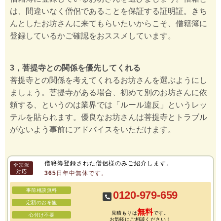
は、間違いなく僧侶であることを保証する証明証。きち
んとしたお坊さんに来てもらいたいからこそ、僧籍簿に
登録しているかご確認をおススメしています。
3，菩提寺との関係を優先してくれる
菩提寺との関係を考えてくれるお坊さんを選ぶようにし
ましょう。菩提寺がある場合、初めて別のお坊さんに依
頼する、というのは業界では「ルール違反」というレッ
テルを貼られます。優良なお坊さんは菩提寺とトラブル
がないよう事前にアドバイスをいただけます。
僧籍簿登録された僧侶様のみご紹介します。
全宗派
対応
365日年中無休です。
事前相談無料
0120-979-659
定額のお布施
無料
見積もりは
です。
心付け不要
お気軽にご相談ください！