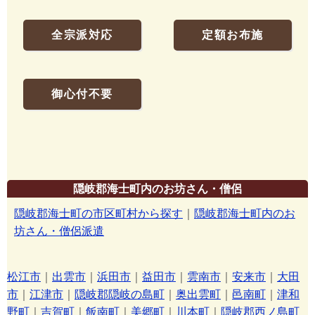
全宗派対応
定額お布施
御心付不要
隠岐郡海士町内のお坊さん・僧侶
隠岐郡海士町の市区町村から探す
｜
隠岐郡海士町内のお
坊さん・僧侶派遣
松江市
｜
出雲市
｜
浜田市
｜
益田市
｜
雲南市
｜
安来市
｜
大田
市
｜
江津市
｜
隠岐郡隠岐の島町
｜
奥出雲町
｜
邑南町
｜
津和
野町
｜
吉賀町
｜
飯南町
｜
美郷町
｜
川本町
｜
隠岐郡西ノ島町