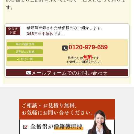
す。
僧籍簿登録された僧侶様のみご紹介します。
全宗派
対応
365日年中無休です。
事前相談無料
0120-979-659
定額のお布施
無料
見積もりは
です。
心付け不要
お気軽にご相談ください！
メールフォームでのお問い合わせ