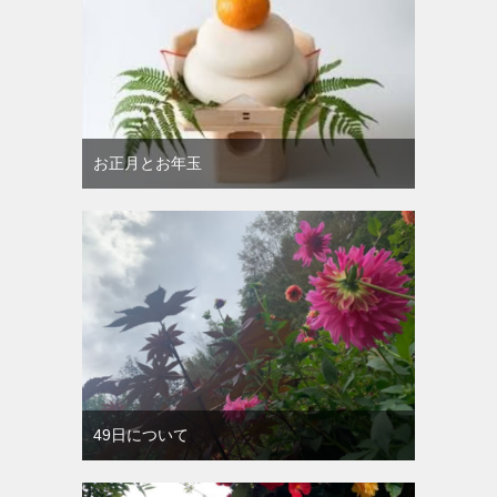
お正月とお年玉
49日について