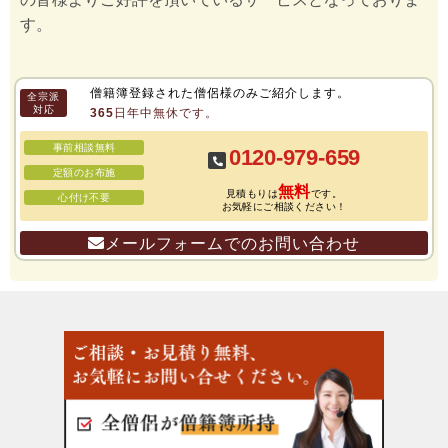
す。
僧籍簿登録された僧侶様のみご紹介します。
全宗派
対応
365日年中無休です。
事前相談無料
0120-979-659
定額のお布施
無料
見積もりは
です。
心付け不要
お気軽にご相談ください！
メールフォームでのお問い合わせ