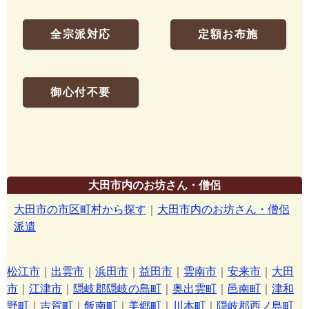
全宗派対応
定額お布施
御心付不要
大田市内のお坊さん・僧侶
大田市の市区町村から探す
｜
大田市内のお坊さん・僧侶
派遣
松江市
｜
出雲市
｜
浜田市
｜
益田市
｜
雲南市
｜
安来市
｜
大田
市
｜
江津市
｜
隠岐郡隠岐の島町
｜
奥出雲町
｜
邑南町
｜
津和
野町
｜
吉賀町
｜
飯南町
｜
美郷町
｜
川本町
｜
隠岐郡西ノ島町