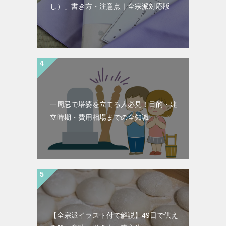
し）」書き方・注意点｜全宗派対応版
一周忌で塔婆を立てる人必見！目的・建
立時期・費用相場までの全知識
【全宗派イラスト付で解説】49日で供え