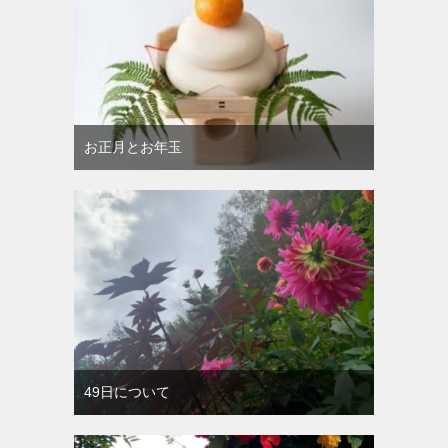
お正月とお年玉
49日について