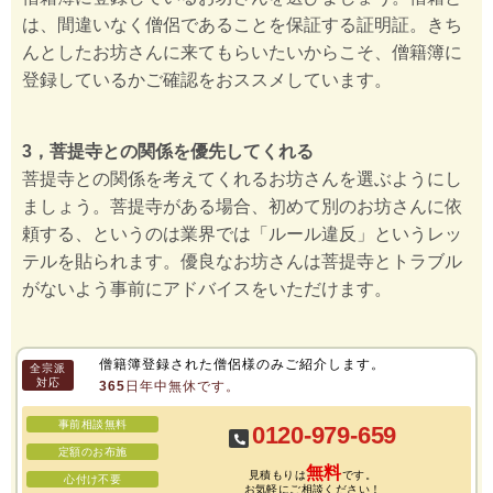
は、間違いなく僧侶であることを保証する証明証。きち
んとしたお坊さんに来てもらいたいからこそ、僧籍簿に
登録しているかご確認をおススメしています。
3，菩提寺との関係を優先してくれる
菩提寺との関係を考えてくれるお坊さんを選ぶようにし
ましょう。菩提寺がある場合、初めて別のお坊さんに依
頼する、というのは業界では「ルール違反」というレッ
テルを貼られます。優良なお坊さんは菩提寺とトラブル
がないよう事前にアドバイスをいただけます。
僧籍簿登録された僧侶様のみご紹介します。
全宗派
対応
365日年中無休です。
事前相談無料
0120-979-659
定額のお布施
無料
見積もりは
です。
心付け不要
お気軽にご相談ください！