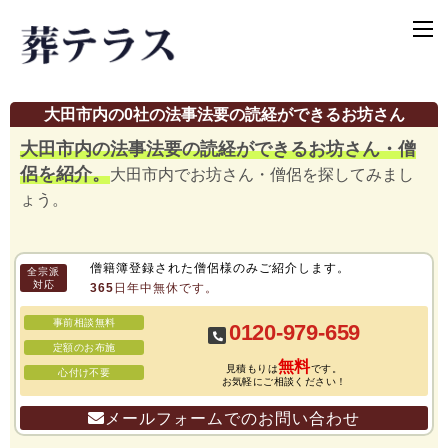
大田市内の0社の法事法要の読経ができるお坊さん
大田市内の法事法要の読経ができるお坊さん・僧
侶を紹介。
大田市内でお坊さん・僧侶を探してみまし
ょう。
僧籍簿登録された僧侶様のみご紹介します。
全宗派
対応
365日年中無休です。
事前相談無料
0120-979-659
定額のお布施
無料
見積もりは
です。
心付け不要
お気軽にご相談ください！
メールフォームでのお問い合わせ