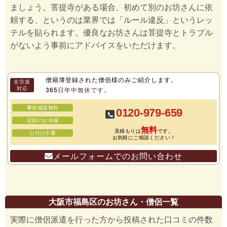
ましょう。菩提寺がある場合、初めて別のお坊さんに依
頼する、というのは業界では「ルール違反」というレッ
テルを貼られます。優良なお坊さんは菩提寺とトラブル
がないよう事前にアドバイスをいただけます。
僧籍簿登録された僧侶様のみご紹介します。
全宗派
対応
365日年中無休です。
事前相談無料
0120-979-659
定額のお布施
無料
見積もりは
です。
心付け不要
お気軽にご相談ください！
メールフォームでのお問い合わせ
大阪市福島区のお坊さん・僧侶一覧
実際に僧侶派遣を行った方から投稿された口コミの件数