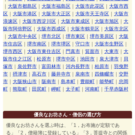
｜
大阪市都島区
｜
大阪市福島区
｜
大阪市此花区
｜
大阪市西
区
｜
大阪市港区
｜
大阪市大正区
｜
大阪市天王寺区
｜
大阪市
浪速区
｜
大阪市西淀川区
｜
大阪市東成区
｜
大阪市旭区
｜
大
阪市阿倍野区
｜
大阪市西成区
｜
大阪市鶴見区
｜
大阪市北区
｜
大阪市中央区
｜
堺市北区
｜
堺市東区
｜
堺市美原区
｜
大阪
市住吉区
｜
堺市南区
｜
堺市堺区
｜
守口市
｜
大阪市生野区
｜
堺市西区
｜
大阪市東住吉区
｜
門真市
｜
箕面市
｜
大東市
｜
大
阪市住之江区
｜
松原市
｜
堺市中区
｜
池田市
｜
泉大津市
｜
貝
塚市
｜
泉佐野市
｜
富田林市
｜
河内長野市
｜
柏原市
｜
羽曳野
市
｜
摂津市
｜
高石市
｜
藤井寺市
｜
泉南市
｜
四條畷市
｜
交野
市
｜
大阪狭山市
｜
阪南市
｜
島本町
｜
豊能町
｜
能勢町
｜
忠岡
町
｜
熊取町
｜
田尻町
｜
岬町
｜
太子町
｜
河南町
｜
千早赤阪村
優良なお坊さん・僧侶の選び方
優良なお坊さんを選ぶ時は、「1，お布施が定額であ
る」「2，僧籍簿に登録している」「3，菩提寺との関係