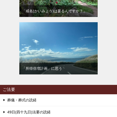
「戒名(かいみょう)は要るんですか？」
「所得倍増計画」に思う
ご法要
葬儀・葬式の読経
49日(四十九日)法要の読経