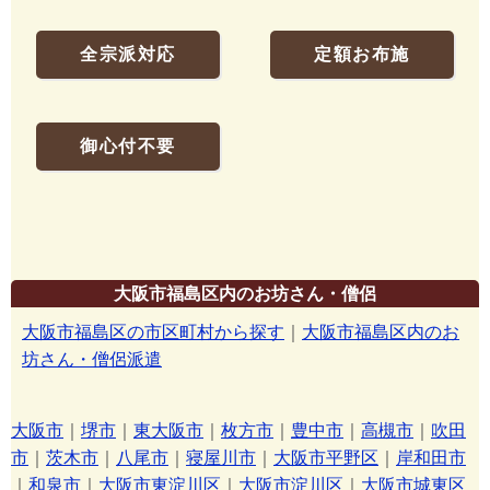
全宗派対応
定額お布施
御心付不要
大阪市福島区内のお坊さん・僧侶
大阪市福島区の市区町村から探す
｜
大阪市福島区内のお
坊さん・僧侶派遣
大阪市
｜
堺市
｜
東大阪市
｜
枚方市
｜
豊中市
｜
高槻市
｜
吹田
市
｜
茨木市
｜
八尾市
｜
寝屋川市
｜
大阪市平野区
｜
岸和田市
｜
和泉市
｜
大阪市東淀川区
｜
大阪市淀川区
｜
大阪市城東区