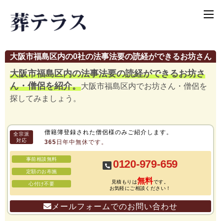
大阪市福島区内の0社の法事法要の読経ができるお坊さん
大阪市福島区内の法事法要の読経ができるお坊さ
ん・僧侶を紹介。
大阪市福島区内でお坊さん・僧侶を
探してみましょう。
僧籍簿登録された僧侶様のみご紹介します。
全宗派
対応
365日年中無休です。
事前相談無料
0120-979-659
定額のお布施
無料
見積もりは
です。
心付け不要
お気軽にご相談ください！
メールフォームでのお問い合わせ