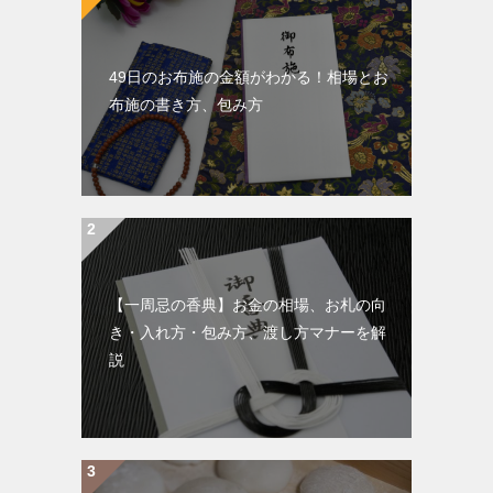
49日のお布施の金額がわかる！相場とお
布施の書き方、包み方
【一周忌の香典】お金の相場、お札の向
き・入れ方・包み方、渡し方マナーを解
説