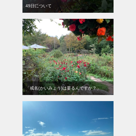
49日について
「戒名(かいみょう)は要るんですか？」