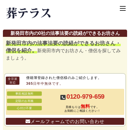
新発田市内の0社の法事法要の読経ができるお坊さん
新発田市内の法事法要の読経ができるお坊さん・
僧侶を紹介。
新発田市内でお坊さん・僧侶を探してみ
ましょう。
僧籍簿登録された僧侶様のみご紹介します。
全宗派
対応
365日年中無休です。
事前相談無料
0120-979-659
定額のお布施
無料
見積もりは
です。
心付け不要
お気軽にご相談ください！
メールフォームでのお問い合わせ