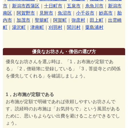
市
｜
新潟市西蒲区
｜
十日町市
｜
五泉市
｜
糸魚川市
｜
新潟市
南区
｜
阿賀野市
｜
見附市
｜
魚沼市
｜
小千谷市
｜
妙高市
｜
胎
内市
｜
加茂市
｜
聖籠町
｜
阿賀町
｜
弥彦村
｜
田上町
｜
出雲崎
町
｜
湯沢町
｜
津南町
｜
刈羽村
｜
関川村
｜
粟島浦村
優良なお坊さん・僧侶の選び方
優良なお坊さんを選ぶ時は、「1，お布施が定額であ
る」「2，僧籍簿に登録している」「3，菩提寺との関係
を優先してくれる」を確認しましょう。
1，お布施が定額である
お布施が定額で明確であれば依頼しやすいお坊さんで
す。読経時のお布施は「お気持ちで」という風習がある
ために、思いもよらない出費を避けることができるでし
ょう。