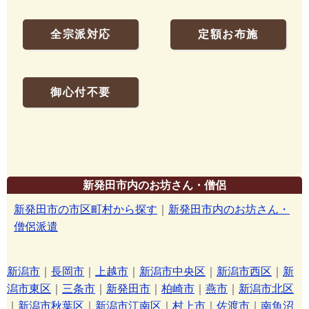
全宗派対応
定額お布施
御心付不要
新発田市内のお坊さん・僧侶
新発田市の市区町村から探す
｜
新発田市内のお坊さん・
僧侶派遣
新潟市
｜
長岡市
｜
上越市
｜
新潟市中央区
｜
新潟市西区
｜
新
潟市東区
｜
三条市
｜
新発田市
｜
柏崎市
｜
燕市
｜
新潟市北区
｜
新潟市秋葉区
｜
新潟市江南区
｜
村上市
｜
佐渡市
｜
南魚沼