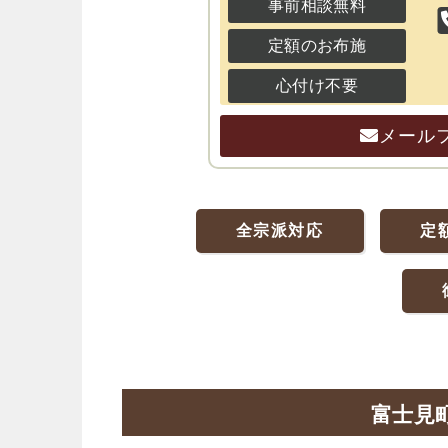
事前相談無料
定額のお布施
心付け不要
メール
全宗派対応
定
富士見