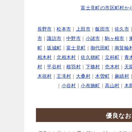
富士見町の市区町村か
長野市
｜
松本市
｜
上田市
｜
飯田市
｜
佐久市
市
｜
諏訪市
｜
中野市
｜
小諸市
｜
駒ヶ根市
｜
町
｜
坂城町
｜
富士見町
｜
御代田町
｜
南箕輪
相木村
｜
北相木村
｜
佐久穂町
｜
立科町
｜
青
村
｜
平谷村
｜
根羽村
｜
下條村
｜
売木村
｜
天
木祖村
｜
王滝村
｜
大桑村
｜
木曽町
｜
麻績村
｜
小谷村
｜
小布施町
｜
高山村
｜
木
優良なお