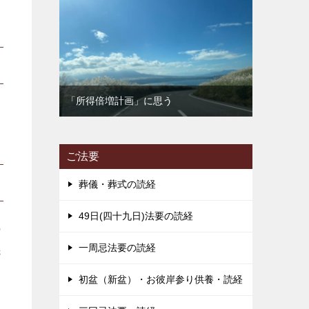
「所得倍増計画」に思う
ご法要
葬儀・葬式の読経
49日(四十九日)法要の読経
の
一周忌法要の読経
先
初盆（新盆）・お彼岸参り供養・読経