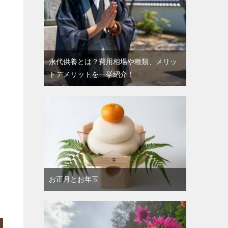
提
永代供養とは？費用相場や種類、メリッ
トデメリットを一挙紹介！
お正月とお年玉