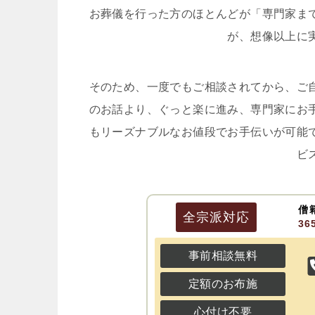
お葬儀を行った方のほとんどが「専門家ま
が、想像以上に
そのため、一度でもご相談されてから、ご
のお話より、ぐっと楽に進み、専門家にお
もリーズナブルなお値段でお手伝いが可能
ビ
僧
全宗派
対応
3
事前相談無料
定額のお布施
心付け不要