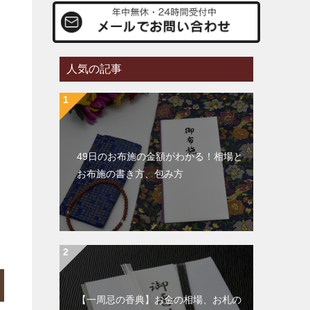
人気の記事
49日のお布施の金額がわかる！相場と
お布施の書き方、包み方
【一周忌の香典】お金の相場、お札の