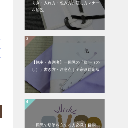
向き・入れ方・包み方、渡し方マナー
を解説
坂
沢
南
智
【施主・参列者】一周忌の「熨斗（の
｜
し）」書き方・注意点｜全宗派対応版
村
一周忌で塔婆を立てる人必見！目的・