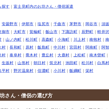
ら探す
｜
富士見町内のお坊さん・僧侶派遣
｜
安曇野市
｜
伊那市
｜
塩尻市
｜
千曲市
｜
茅野市
｜
岡谷市
｜
須
東御市
｜
大町市
｜
箕輪町
｜
飯山市
｜
下諏訪町
｜
辰野町
｜
軽井
村
｜
山ノ内町
｜
松川町
｜
高森町
｜
小海町
｜
川上村
｜
南牧村
｜
木村
｜
長和町
｜
原村
｜
飯島町
｜
中川村
｜
宮田村
｜
阿南町
｜
阿
龍村
｜
泰阜村
｜
喬木村
｜
豊丘村
｜
大鹿村
｜
上松町
｜
南木曽町
｜
生坂村
｜
山形村
｜
朝日村
｜
筑北村
｜
池田町
｜
松川村
｜
白馬
島平村
｜
野沢温泉村
｜
信濃町
｜
小川村
｜
飯綱町
｜
栄村
坊さん・僧侶の選び方