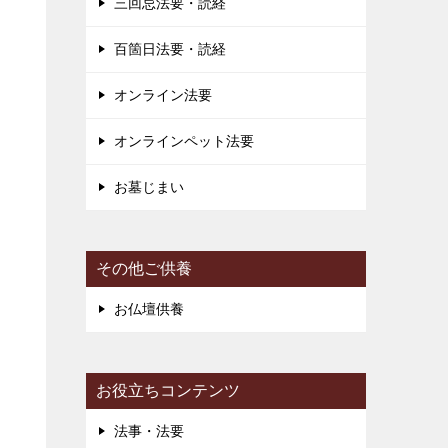
三回忌法要・読経
す
百箇日法要・読経
オンライン法要
き
オンラインペット法要
り
お墓じまい
ー
その他ご供養
お仏壇供養
お役立ちコンテンツ
法事・法要