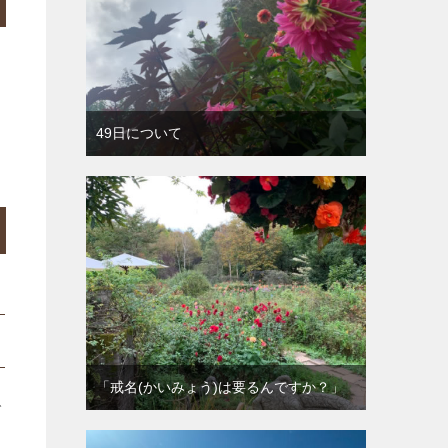
出
49日について
「戒名(かいみょう)は要るんですか？」
で