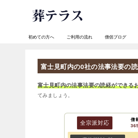
初めての方へ
ご利用の流れ
僧侶ブログ
富士見町内の0社の法事法要の
富士見町内の法事法要の読経ができる
てみましょう。
僧
全宗派
対応
3