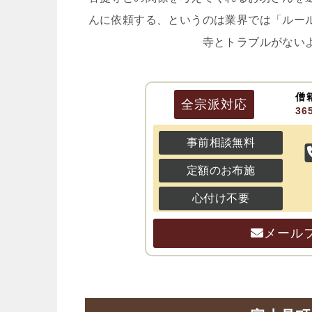
んに依頼する、というのは業界では「ルー
寺とトラブルがない
僧
全宗派
対応
3
事前相談無料
定額のお布施
心付け不要
メール