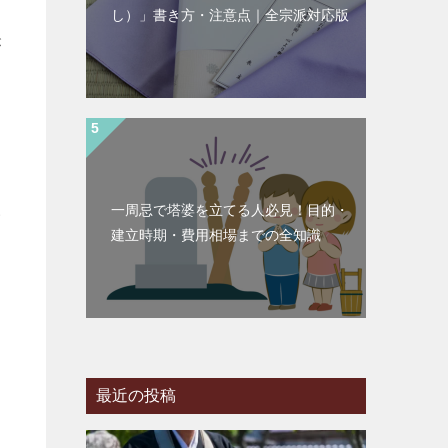
し）」書き方・注意点｜全宗派対応版
が
一周忌で塔婆を立てる人必見！目的・
い
建立時期・費用相場までの全知識
さ
提
最近の投稿