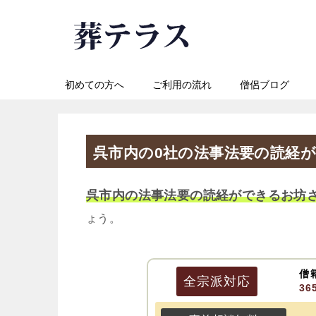
初めての方へ
ご利用の流れ
僧侶ブログ
呉市内の0社の法事法要の読経
呉市内の法事法要の読経ができるお坊
ょう。
僧
全宗派
対応
3