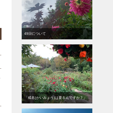
49日について
で
「戒名(かいみょう)は要るんですか？」