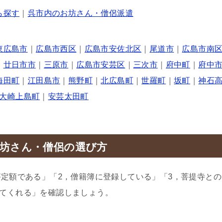
ら探す
｜
呉市内のお坊さん・僧侶派遣
東広島市
｜
広島市西区
｜
広島市安佐北区
｜
尾道市
｜
広島市南
｜
廿日市市
｜
三原市
｜
広島市安芸区
｜
三次市
｜
府中町
｜
府中
海田町
｜
江田島市
｜
熊野町
｜
北広島町
｜
世羅町
｜
坂町
｜
神石
大崎上島町
｜
安芸太田町
坊さん・僧侶の選び方
が定額である」「2，僧籍簿に登録している」「3，菩提寺との
てくれる」を確認しましょう。