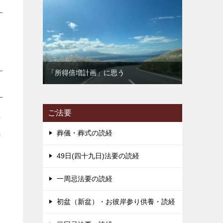
「所得倍増計画」に思う
ご法要
の
葬儀・葬式の読経
先
49日(四十九日)法要の読経
一周忌法要の読経
す
初盆（新盆）・お彼岸参り供養・読経