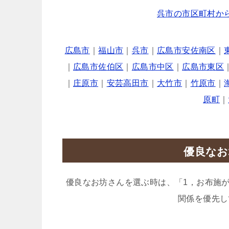
呉市の市区町村か
広島市
｜
福山市
｜
呉市
｜
広島市安佐南区
｜
｜
広島市佐伯区
｜
広島市中区
｜
広島市東区
｜
庄原市
｜
安芸高田市
｜
大竹市
｜
竹原市
｜
原町
｜
優良なお
優良なお坊さんを選ぶ時は、「1，お布施
関係を優先し