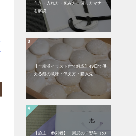
向き・入れ方・包み方、渡し方マナー
を解説
区
市
高
【全宗派イラスト付で解説】49日で供
える餅の意味・供え方・購入先
【施主・参列者】一周忌の「熨斗（の