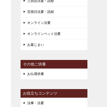
三回忌法要・読経
き
百箇日法要・読経
り
ー
オンライン法要
オンラインペット法要
お墓じまい
その他ご供養
お仏壇供養
お役立ちコンテンツ
法事・法要