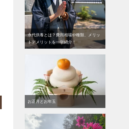
永代供養とは？費用相場や種類、メリッ
トデメリットを一挙紹介！
お正月とお年玉
出