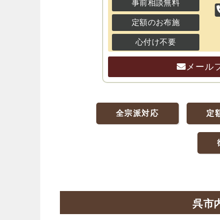
事前相談無料
定額のお布施
心付け不要
メール
全宗派対応
定
呉市