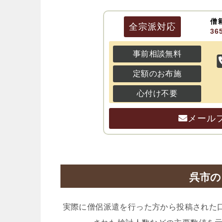
僧
全宗派
対応
3
事前相談無料
定額のお布施
心付け不要
メール
呉市の
実際に僧侶派遣を行った方から投稿された