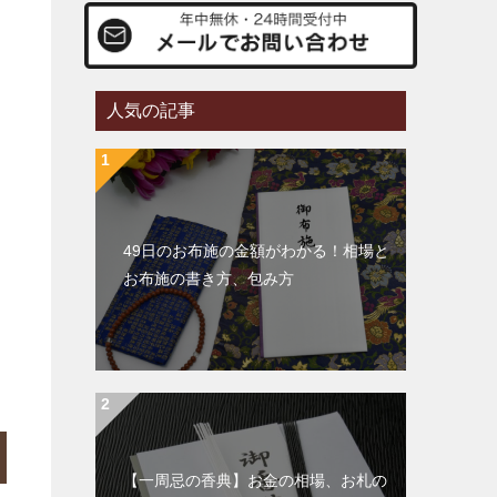
人気の記事
49日のお布施の金額がわかる！相場と
お布施の書き方、包み方
【一周忌の香典】お金の相場、お札の