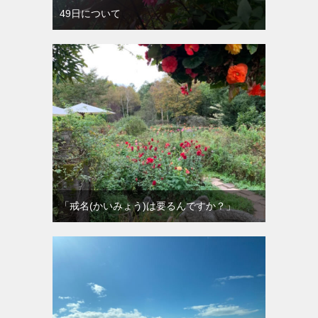
49日について
「戒名(かいみょう)は要るんですか？」