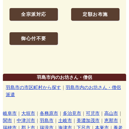
全宗派対応
定額お布施
御心付不要
羽島市内のお坊さん・僧侶
羽島市の市区町村から探す
｜
羽島市内のお坊さん・僧侶
派遣
岐阜市
｜
大垣市
｜
各務原市
｜
多治見市
｜
可児市
｜
高山市
｜
関市
｜
中津川市
｜
羽島市
｜
土岐市
｜
美濃加茂市
｜
恵那市
｜
瑞穂市
｜
郡上市
｜
瑞浪市
｜
海津市
｜
下呂市
｜
本巣市
｜
養老