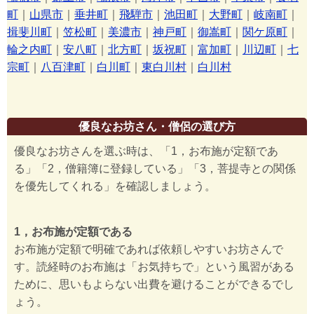
町
｜
山県市
｜
垂井町
｜
飛騨市
｜
池田町
｜
大野町
｜
岐南町
｜
揖斐川町
｜
笠松町
｜
美濃市
｜
神戸町
｜
御嵩町
｜
関ケ原町
｜
輪之内町
｜
安八町
｜
北方町
｜
坂祝町
｜
富加町
｜
川辺町
｜
七
宗町
｜
八百津町
｜
白川町
｜
東白川村
｜
白川村
優良なお坊さん・僧侶の選び方
優良なお坊さんを選ぶ時は、「1，お布施が定額であ
る」「2，僧籍簿に登録している」「3，菩提寺との関係
を優先してくれる」を確認しましょう。
1，お布施が定額である
お布施が定額で明確であれば依頼しやすいお坊さんで
す。読経時のお布施は「お気持ちで」という風習がある
ために、思いもよらない出費を避けることができるでし
ょう。