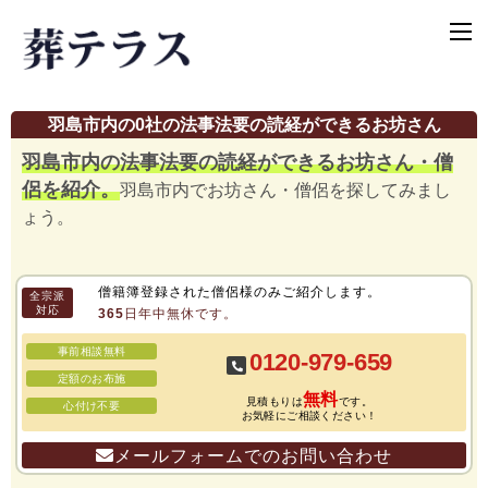
羽島市内の0社の法事法要の読経ができるお坊さん
羽島市内の法事法要の読経ができるお坊さん・僧
侶を紹介。
羽島市内でお坊さん・僧侶を探してみまし
ょう。
僧籍簿登録された僧侶様のみご紹介します。
全宗派
対応
365日年中無休です。
事前相談無料
0120-979-659
定額のお布施
無料
見積もりは
です。
心付け不要
お気軽にご相談ください！
メールフォームでのお問い合わせ