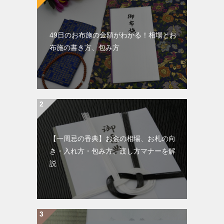
49日のお布施の金額がわかる！相場とお
布施の書き方、包み方
【一周忌の香典】お金の相場、お札の向
き・入れ方・包み方、渡し方マナーを解
説