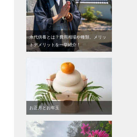
さ
提
永代供養とは？費用相場や種類、メリッ
トデメリットを一挙紹介！
お正月とお年玉