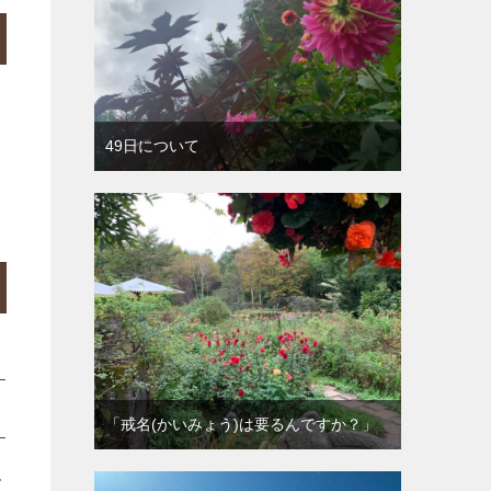
出
49日について
「戒名(かいみょう)は要るんですか？」
で