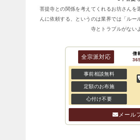
菩提寺との関係を考えてくれるお坊さんを
んに依頼する、というのは業界では「ルー
寺とトラブルがない
僧
全宗派
対応
3
事前相談無料
定額のお布施
心付け不要
メール