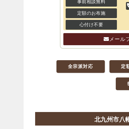
事前相談無料
定額のお布施
心付け不要
メール
全宗派対応
定
北九州市八