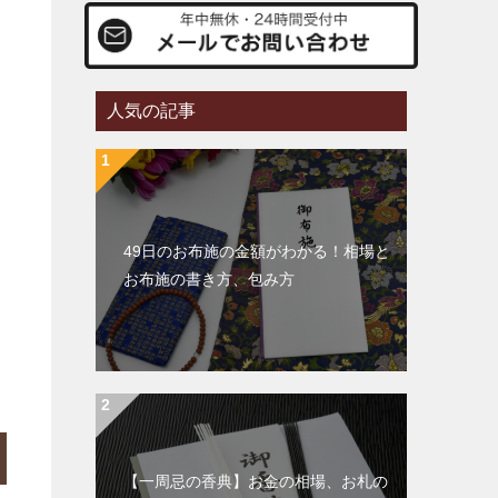
人気の記事
49日のお布施の金額がわかる！相場と
お布施の書き方、包み方
【一周忌の香典】お金の相場、お札の