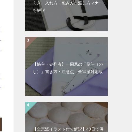
向き・入れ方・包み方、渡し方マナー
を解説
市
田
東
｜
【施主・参列者】一周忌の「熨斗（の
｜
し）」書き方・注意点｜全宗派対応版
町
赤
【全宗派イラスト付で解説】49日で供