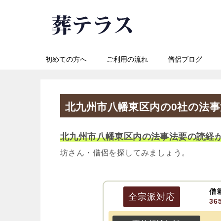
初めての方へ
ご利用の流れ
僧侶ブログ
北九州市八幡東区内の0社の法
北九州市八幡東区内の法事法要の読経
坊さん・僧侶を探してみましょう。
僧
全宗派
対応
3