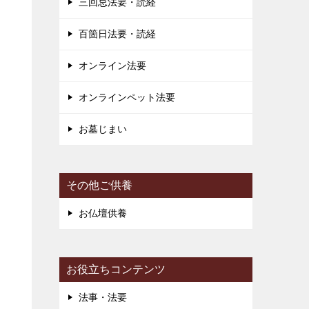
三回忌法要・読経
百箇日法要・読経
す
オンライン法要
オンラインペット法要
き
お墓じまい
り
ー
その他ご供養
お仏壇供養
お役立ちコンテンツ
法事・法要