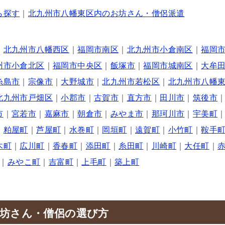
ら探す
｜
北九州市八幡東区内のお坊さん・僧侶派遣
｜
北九州市八幡西区
｜
福岡市南区
｜
北九州市小倉南区
｜
福岡
州市小倉北区
｜
福岡市中央区
｜
飯塚市
｜
福岡市城南区
｜
大牟
糸島市
｜
宗像市
｜
大野城市
｜
北九州市若松区
｜
北九州市八幡
北九州市戸畑区
｜
小郡市
｜
古賀市
｜
直方市
｜
田川市
｜
筑後市
市
｜
宮若市
｜
嘉麻市
｜
朝倉市
｜
みやま市
｜
那珂川市
｜
宇美町
｜
粕屋町
｜
芦屋町
｜
水巻町
｜
岡垣町
｜
遠賀町
｜
小竹町
｜
鞍手
木町
｜
広川町
｜
香春町
｜
添田町
｜
糸田町
｜
川崎町
｜
大任町
｜
｜
みやこ町
｜
吉富町
｜
上毛町
｜
築上町
坊さん・僧侶の選び方