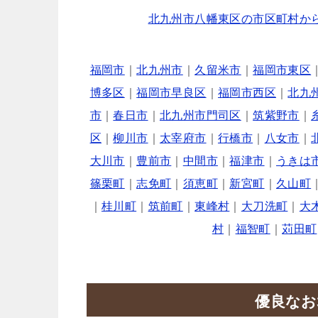
北九州市八幡東区の市区町村か
福岡市
｜
北九州市
｜
久留米市
｜
福岡市東区
博多区
｜
福岡市早良区
｜
福岡市西区
｜
北九
市
｜
春日市
｜
北九州市門司区
｜
筑紫野市
｜
区
｜
柳川市
｜
太宰府市
｜
行橋市
｜
八女市
｜
大川市
｜
豊前市
｜
中間市
｜
福津市
｜
うきは
篠栗町
｜
志免町
｜
須恵町
｜
新宮町
｜
久山町
｜
桂川町
｜
筑前町
｜
東峰村
｜
大刀洗町
｜
大
村
｜
福智町
｜
苅田町
優良なお