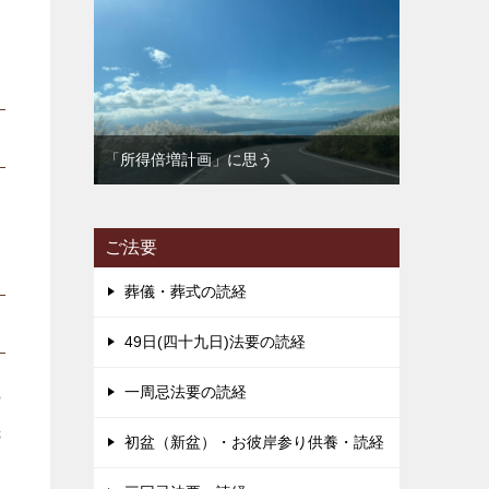
「所得倍増計画」に思う
ご法要
葬儀・葬式の読経
49日(四十九日)法要の読経
一周忌法要の読経
の
先
初盆（新盆）・お彼岸参り供養・読経