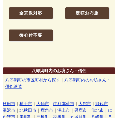
全宗派対応
定額お布施
御心付不要
八郎潟町内のお坊さん・僧侶
八郎潟町の市区町村から探す
｜
八郎潟町内のお坊さん・
僧侶派遣
秋田市
｜
横手市
｜
大仙市
｜
由利本荘市
｜
大館市
｜
能代市
｜
湯沢市
｜
北秋田市
｜
鹿角市
｜
潟上市
｜
男鹿市
｜
仙北市
｜
に
かほ市
｜
美郷町
｜
三種町
｜
羽後町
｜
五城目町
｜
八峰町
｜
八