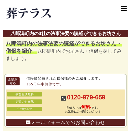
八郎潟町内の0社の法事法要の読経ができるお坊さん
八郎潟町内の法事法要の読経ができるお坊さん・
僧侶を紹介。
八郎潟町内でお坊さん・僧侶を探してみ
ましょう。
僧籍簿登録された僧侶様のみご紹介します。
全宗派
対応
365日年中無休です。
事前相談無料
0120-979-659
定額のお布施
無料
見積もりは
です。
心付け不要
お気軽にご相談ください！
メールフォームでのお問い合わせ