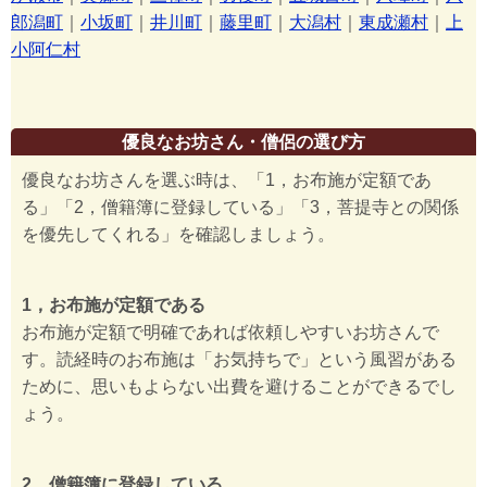
郎潟町
｜
小坂町
｜
井川町
｜
藤里町
｜
大潟村
｜
東成瀬村
｜
上
小阿仁村
優良なお坊さん・僧侶の選び方
優良なお坊さんを選ぶ時は、「1，お布施が定額であ
る」「2，僧籍簿に登録している」「3，菩提寺との関係
を優先してくれる」を確認しましょう。
1，お布施が定額である
お布施が定額で明確であれば依頼しやすいお坊さんで
す。読経時のお布施は「お気持ちで」という風習がある
ために、思いもよらない出費を避けることができるでし
ょう。
2，僧籍簿に登録している