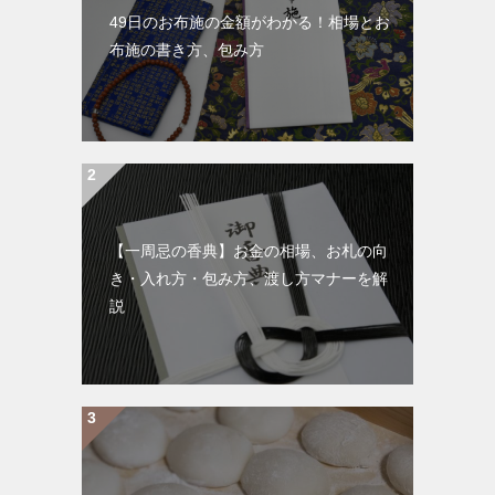
49日のお布施の金額がわかる！相場とお
布施の書き方、包み方
【一周忌の香典】お金の相場、お札の向
き・入れ方・包み方、渡し方マナーを解
説