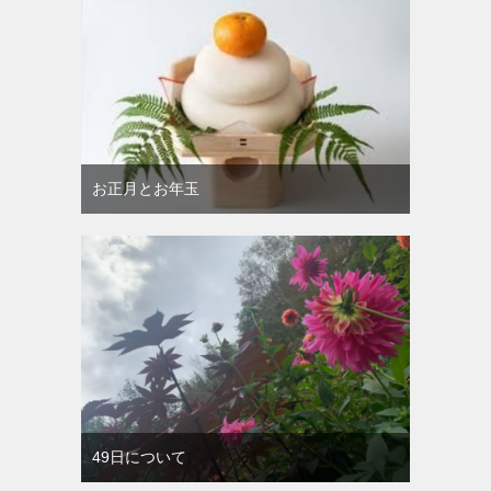
お正月とお年玉
49日について