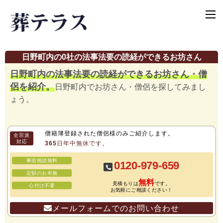
日野町内の0社の法事法要の読経ができるお坊さん
日野町内の法事法要の読経ができるお坊さん・僧
侶を紹介。
日野町内でお坊さん・僧侶を探してみまし
ょう。
僧籍簿登録された僧侶様のみご紹介します。
全宗派
対応
365日年中無休です。
事前相談無料
0120-979-659
定額のお布施
無料
見積もりは
です。
心付け不要
お気軽にご相談ください！
メールフォームでのお問い合わせ