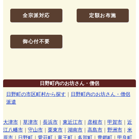
全宗派対応
定額お布施
御心付不要
日野町内のお坊さん・僧侶
日野町の市区町村から探す
｜
日野町内のお坊さん・僧侶
派遣
大津市
｜
草津市
｜
長浜市
｜
東近江市
｜
彦根市
｜
甲賀市
｜
近
江八幡市
｜
守山市
｜
栗東市
｜
湖南市
｜
高島市
｜
野洲市
｜
米
原市
｜
日野町
｜
愛荘町
｜
竜王町
｜
多賀町
｜
豊郷町
｜
甲良町