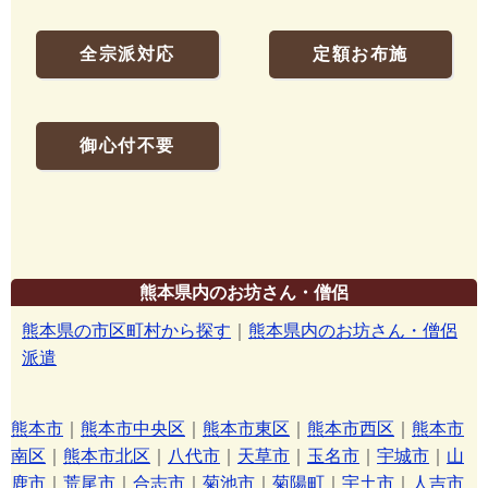
全宗派対応
定額お布施
御心付不要
熊本県内のお坊さん・僧侶
熊本県の市区町村から探す
｜
熊本県内のお坊さん・僧侶
派遣
熊本市
｜
熊本市中央区
｜
熊本市東区
｜
熊本市西区
｜
熊本市
南区
｜
熊本市北区
｜
八代市
｜
天草市
｜
玉名市
｜
宇城市
｜
山
鹿市
｜
荒尾市
｜
合志市
｜
菊池市
｜
菊陽町
｜
宇土市
｜
人吉市