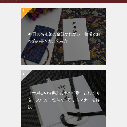
49日のお布施の金額がわかる！相場とお
布施の書き方、包み方
【一周忌の香典】お金の相場、お札の向
き・入れ方・包み方、渡し方マナーを解
説