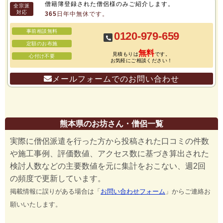
僧籍簿登録された僧侶様のみご紹介します。
全宗派
対応
365日年中無休です。
事前相談無料
0120-979-659
定額のお布施
無料
見積もりは
です。
心付け不要
お気軽にご相談ください！
メールフォームでのお問い合わせ
熊本県のお坊さん・僧侶一覧
実際に僧侶派遣を行った方から投稿された口コミの件数
や施工事例、評価数値、アクセス数に基づき算出された
検討人数などの主要数値を元に集計をおこない、週2回
の頻度で更新しています。
掲載情報に誤りがある場合は「
お問い合わせフォーム
」からご連絡お
願いいたします。