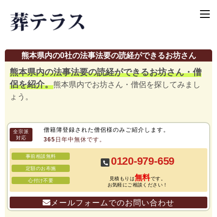
熊本県内の0社の法事法要の読経ができるお坊さん
熊本県内の法事法要の読経ができるお坊さん・僧
侶を紹介。
熊本県内でお坊さん・僧侶を探してみまし
ょう。
僧籍簿登録された僧侶様のみご紹介します。
全宗派
対応
365日年中無休です。
事前相談無料
0120-979-659
定額のお布施
無料
見積もりは
です。
心付け不要
お気軽にご相談ください！
メールフォームでのお問い合わせ