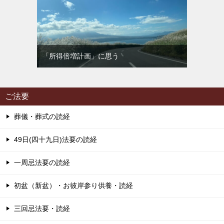
「所得倍増計画」に思う
ご法要
葬儀・葬式の読経
49日(四十九日)法要の読経
一周忌法要の読経
初盆（新盆）・お彼岸参り供養・読経
三回忌法要・読経