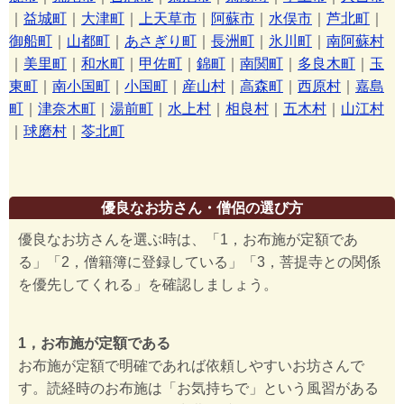
｜
益城町
｜
大津町
｜
上天草市
｜
阿蘇市
｜
水俣市
｜
芦北町
｜
御船町
｜
山都町
｜
あさぎり町
｜
長洲町
｜
氷川町
｜
南阿蘇村
｜
美里町
｜
和水町
｜
甲佐町
｜
錦町
｜
南関町
｜
多良木町
｜
玉
東町
｜
南小国町
｜
小国町
｜
産山村
｜
高森町
｜
西原村
｜
嘉島
町
｜
津奈木町
｜
湯前町
｜
水上村
｜
相良村
｜
五木村
｜
山江村
｜
球磨村
｜
苓北町
優良なお坊さん・僧侶の選び方
優良なお坊さんを選ぶ時は、「1，お布施が定額であ
る」「2，僧籍簿に登録している」「3，菩提寺との関係
を優先してくれる」を確認しましょう。
1，お布施が定額である
お布施が定額で明確であれば依頼しやすいお坊さんで
す。読経時のお布施は「お気持ちで」という風習がある