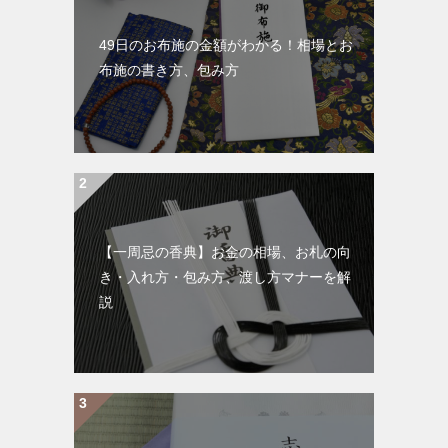
49日のお布施の金額がわかる！相場とお
布施の書き方、包み方
【一周忌の香典】お金の相場、お札の向
き・入れ方・包み方、渡し方マナーを解
説