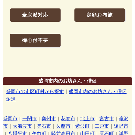
全宗派対応
定額お布施
御心付不要
盛岡市内のお坊さん・僧侶
盛岡市の市区町村から探す
｜
盛岡市内のお坊さん・僧侶
派遣
盛岡市
｜
一関市
｜
奥州市
｜
花巻市
｜
北上市
｜
宮古市
｜
滝沢
市
｜
大船渡市
｜
釜石市
｜
久慈市
｜
紫波町
｜
二戸市
｜
遠野市
｜
八幡平市
｜
矢巾町
｜
陸前高田市
｜
山田町
｜
雫石町
｜
洋野