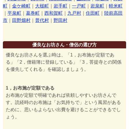
町
｜
金ケ崎町
｜
大槌町
｜
岩手町
｜
一戸町
｜
岩泉町
｜
軽米町
｜
平泉町
｜
葛巻町
｜
西和賀町
｜
九戸村
｜
住田町
｜
陸前高田
市
｜
田野畑村
｜
普代村
｜
野田村
優良なお坊さん・僧侶の選び方
優良なお坊さんを選ぶ時は、「1，お布施が定額であ
る」「2，僧籍簿に登録している」「3，菩提寺との関係
を優先してくれる」を確認しましょう。
1，お布施が定額である
お布施が定額で明確であれば依頼しやすいお坊さんで
す。読経時のお布施は「お気持ちで」という風習がある
ために、思いもよらない出費を避けることができるでし
ょう。