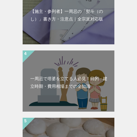
【施主・参列者】一周忌の「熨斗（の
し）」書き方・注意点｜全宗派対応版
一周忌で塔婆を立てる人必見！目的・建
立時期・費用相場までの全知識