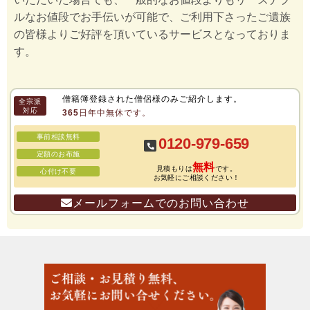
ルなお値段でお手伝いが可能で、ご利用下さったご遺族
の皆様よりご好評を頂いているサービスとなっておりま
す。
僧籍簿登録された僧侶様のみご紹介します。
全宗派
対応
365日年中無休です。
事前相談無料
0120-979-659
定額のお布施
無料
見積もりは
です。
心付け不要
お気軽にご相談ください！
メールフォームでのお問い合わせ