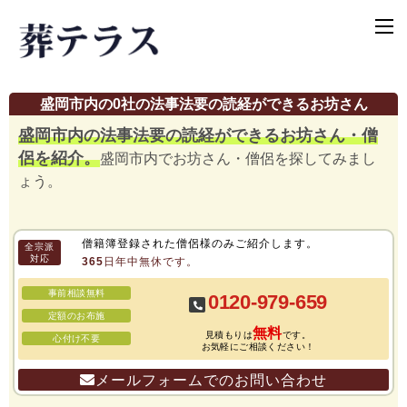
盛岡市内の0社の法事法要の読経ができるお坊さん
盛岡市内の法事法要の読経ができるお坊さん・僧
侶を紹介。
盛岡市内でお坊さん・僧侶を探してみまし
ょう。
僧籍簿登録された僧侶様のみご紹介します。
全宗派
対応
365日年中無休です。
事前相談無料
0120-979-659
定額のお布施
無料
見積もりは
です。
心付け不要
お気軽にご相談ください！
メールフォームでのお問い合わせ