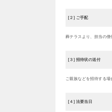
[２] ご手配
葬テラスより、担当の僧
[３] 招待状の送付
ご親族などを招待する場
[４] 法要当日